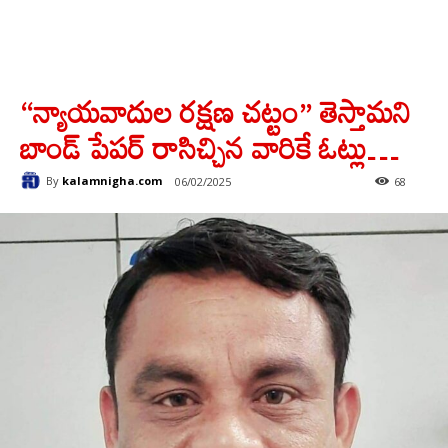
“న్యాయవాదుల రక్షణ చట్టం” తెస్తామని
బాండ్ పేపర్ రాసిచ్చిన వారికే ఓట్లు…
By
kalamnigha.com
06/02/2025
68