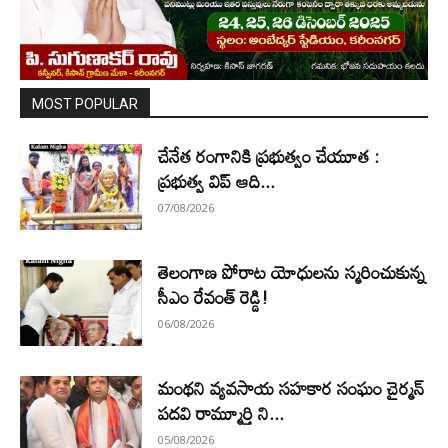
MOST POPULAR
చేనేత రంగానికి ప్రభుత్వం చేయూత :
ప్రభుత్వ విప్ ఆది...
07/08/2026
తెలంగాణ పోరాట యోధులను స్మరించుకున్న
సీఎం రేవంత్ రెడ్డి!
06/08/2026
మంథని వ్యవసాయ సహకార సంఘం చైర్మన్
పదవి రామ్మూర్తి ని...
05/08/2026