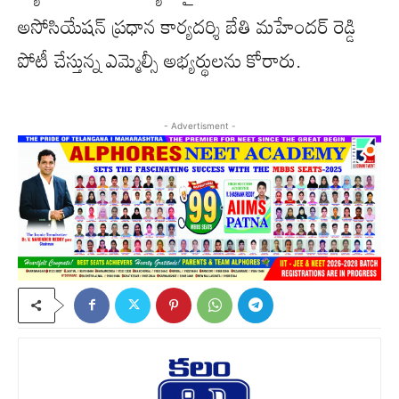
అసోసియేషన్ ప్రధాన కార్యదర్శి బేతి మహేందర్ రెడ్డి
పోటీ చేస్తున్న ఎమ్మెల్సీ అభ్యర్థులను కోరారు.
- Advertisment -