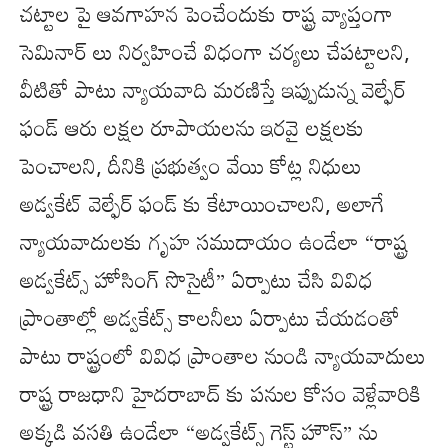
చట్టాల పై ఆవగాహన పెంచేందుకు రాష్ట్ర వ్యాప్తంగా
సెమినార్ లు నిర్వహించే విధంగా చర్యలు చేపట్టాలని,
వీటితో పాటు న్యాయవాది మరణిస్తే ఇప్పుడున్న వెల్ఫేర్
ఫండ్ ఆరు లక్షల రూపాయలను ఇరవై లక్షలకు
పెంచాలని, దీనికి ప్రభుత్వం వేయి కోట్ల నిధులు
అడ్వకేట్ వెల్ఫేర్ ఫండ్ కు కేటాయించాలని, అలాగే
న్యాయవాదులకు గృహ సముదాయం ఉండేలా “రాష్ట్ర
అడ్వకేట్స్ హోసింగ్ సొసైటీ” ఏర్పాటు చేసి వివిధ
ప్రాంతాల్లో అడ్వకేట్స్ కాలనీలు ఏర్పాటు చేయడంతో
పాటు రాష్ట్రంలో వివిధ ప్రాంతాల నుండి న్యాయవాదులు
రాష్ట్ర రాజధాని హైదరాబాద్ కు పనుల కోసం వెళ్లేవారికి
అక్కడి వసతి ఉండేలా “అడ్వకేట్స్ గెస్ట్ హౌస్” ను