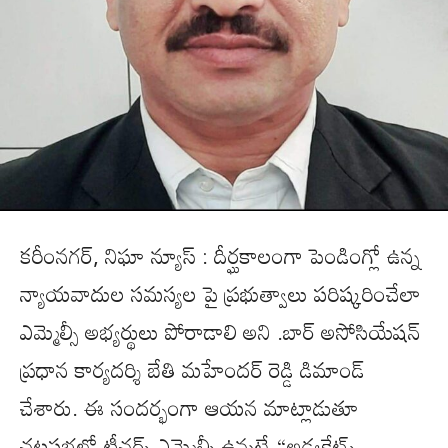
కరీంనగర్, నిఘా న్యూస్ : దీర్ఘకాలంగా పెండింగ్లో ఉన్న
న్యాయవాదుల సమస్యల పై ప్రభుత్వాలు పరిష్కరించేలా
ఎమ్మెల్సీ అభ్యర్థులు పోరాడాలి అని .బార్ అసోసియేషన్
ప్రధాన కార్యదర్శి బేతి మహేందర్ రెడ్డి డిమాండ్
చేశారు. ఈ సందర్భంగా ఆయన మాట్లాడుతూ
చట్టసభల్లో టీచర్స్ ఎమ్మెల్సీ ఉన్నట్టే “అడ్వకేట్స్