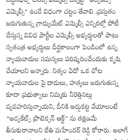
ఎమ్మెల్సీ” ఉండే విధంగా చట్టం తేవాలి..ప్రస్తుతం
జరుగుతున్న గ్రాడ్యుయేట్ ఎమ్మెల్సీ ఎన్నికల్లో పోటీ
చేస్తున్న వివిధ పార్టీల ఎమ్మెల్సీ అభ్యర్థులతో పాటు
స్వతంత్ర అభ్యర్థులు దీర్ఘకాలంగా పెండింలో ఉన్న
న్యాయవాదుల సమస్యలు పరిష్కరించేందుకు కృషి
చేయాలని అన్నారు. నిత్యం ఏదో ఒక చోట
న్యాయవాదుల పై దాడులు, హత్యలు జరుగుతున్న
కూడా ప్రభుత్వాలు నిమ్మకు నీరెత్తినట్లు
వ్యవహరిస్తున్నాయని, దీనికి అడ్డుకట్ట వేయాలంటే
“అడ్వకేట్స్ ప్రొటెక్చన్ ఆక్ట్” ను తక్షణమే
తీసుకురావాలని బేతి మహేందర్ రెడ్డి కోరారు. అలాగే