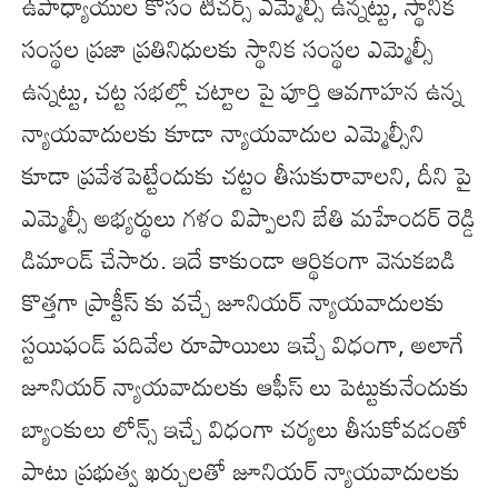
ఉపాధ్యాయుల కోసం టీచర్స్ ఎమ్మెల్సీ ఉన్నట్టు, స్థానిక
సంస్థల ప్రజా ప్రతినిధులకు స్థానిక సంస్థల ఎమ్మెల్సీ
ఉన్నట్టు, చట్ట సభల్లో చట్టాల పై పూర్తి ఆవగాహన ఉన్న
న్యాయవాదులకు కూడా న్యాయవాదుల ఎమ్మెల్సీని
కూడా ప్రవేశపెట్టేందుకు చట్టం తీసుకురావాలని, దీని పై
ఎమ్మెల్సీ అభ్యర్థులు గళం విప్పాలని బేతి మహేందర్ రెడ్డి
డిమాండ్ చేసారు. ఇదే కాకుండా ఆర్థికంగా వెనుకబడి
కొత్తగా ప్రాక్టీస్ కు వచ్చే జూనియర్ న్యాయవాదులకు
స్టయిఫండ్ పదివేల రూపాయిలు ఇచ్చే విధంగా, అలాగే
జూనియర్ న్యాయవాదులకు ఆఫీస్ లు పెట్టుకునేందుకు
బ్యాంకులు లోన్స్ ఇచ్చే విధంగా చర్యలు తీసుకోవడంతో
పాటు ప్రభుత్వ ఖర్చులతో జూనియర్ న్యాయవాదులకు