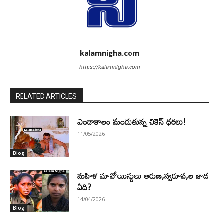
kalamnigha.com
https://kalamnigha.com
RELATED ARTICLES
ఎండాకాలం మండుతున్న చికెన్ ధరలు!
11/05/2026
Blog
మహిళ మావోయిస్టులు అరుణ,స్వరూప,ల జాడ
ఏది?
14/04/2026
Blog