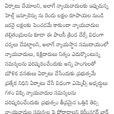
ఏర్పాటు చేయాలని, అలాగే న్యాయవాదులకు ఇప్పుడున్న
హెల్త్ ఇన్సూరెన్సు ను రెండు లక్షల రూపాయల నుండి
ఇరవై లక్షలకు పెంచడమే కాకుండా న్యాయవాదుల
తల్లితండ్రులను కూడా ఈ పాలసీ క్రింద చేర్చే విధంగా
చర్యలు చేపట్టాలని, అలాగే న్యాయస్థాన సముదాయంలో
న్యాయవాదులు, కక్షిదారులు నిత్యం ఎదుర్కొంటున్న
సమస్యలను పరిష్కరించేందుకు అన్ని హంగులతో
మౌళిక వసతులు ఏర్పాటు చేసేందుకు ప్రభుత్వమే
ప్రత్యేక నిధిని ఏర్పాటు చేసే విధంగా ఎమ్మెల్సీ అభ్యర్థులు
గళం విప్పి న్యాయవాదుల సమస్యలను
పరిష్కరించేందుకు ప్రభుత్వం తీవ్రమైన ఒత్తిడి తెచ్చి
న్యాయవాదుల సమస్యల పై పోరాడాలని కరీంనగర్ బార్