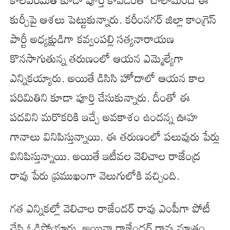
కుర్చీపై ఆశలు పెట్టుకున్నారు. కరీంనగర్ జిల్లా కాంగ్రెస్
పార్టీ అధ్యక్షుడిగా కవ్వంపల్లి సత్యనారాయణ
కొనసాగుతున్న తరుణంలో ఆయన ఎమ్మెల్యేగా
ఎన్నికయ్యారు. అయితే డిసిసి హోదాలో ఆయన కాల
పరిమితిని కూడా పూర్తి చేసుకున్నారు. దీంతో ఈ
పదవిని మరొకరికి ఇచ్చే అవకాశం ఉందన్న ఊహ
గానాలు వినిపిస్తున్నాయి. ఈ తరుణంలో పలువురు పేర్లు
వినిపిస్తున్నాయి. అయితే ఇటీవల వెలిచాల రాజేంద్ర
రావు పేరు ప్రముఖంగా వెలుగులోకి వచ్చింది.
గత ఎన్నికల్లో వెలిచాల రాజేందర్ రావు ఎంపీగా పోటీ
చేసి ఓడిపోయారు. అయినా రాజేందర్ రావు మాత్రం