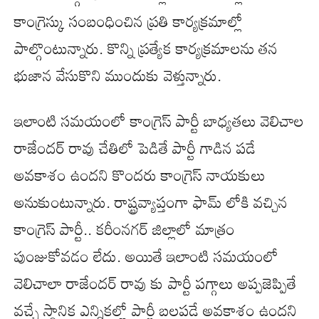
కాంగ్రెస్కు సంబంధించిన ప్రతి కార్యక్రమాల్లో
పాల్గొంటున్నారు. కొన్ని ప్రత్యేక కార్యక్రమాలను తన
భుజాన వేసుకొని ముందుకు వెళ్తున్నారు.
ఇలాంటి సమయంలో కాంగ్రెస్ పార్టీ బాధ్యతలు వెలిచాల
రాజేందర్ రావు చేతిలో పెడితే పార్టీ గాడిన పడే
అవకాశం ఉందని కొందరు కాంగ్రెస్ నాయకులు
అనుకుంటున్నారు. రాష్ట్రవ్యాప్తంగా ఫామ్ లోకి వచ్చిన
కాంగ్రెస్ పార్టీ.. కరీంనగర్ జిల్లాలో మాత్రం
పుంజుకోవడం లేదు. అయితే ఇలాంటి సమయంలో
వెలిచాలా రాజేందర్ రావు కు పార్టీ పగ్గాలు అప్పజెప్పితే
వచ్చే స్థానిక ఎన్నికల్లో పార్టీ బలపడే అవకాశం ఉందని