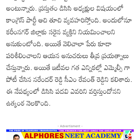
అంటున్నారు. ప్రస్తుతం డిసిసి అధ్యక్షుల విషయంలో
కాంగ్రెస్ పార్టీ ఆచి తూచి వ్యవహరిస్తోంది. అందులోనూ
కరీంనగర్ జిల్లాకు సరైన వ్యక్తిని నియమించాలని
అనుకుంటోంది. అయితే వెలిచాలా పేరు కూడా
పరిశీలించాలని ఆయన అనుచరులు తీవ్ర ప్రయత్నాలు
చేస్తున్నారు. అయితే ఇటీవల గత ఎన్నికల్లో ఎమ్మెల్సీ గా
పోటీ చేసిన నరేందర్ రెడ్డి సీఎం రేవంత్ రెడ్డిని కలిశారు.
ఈ నేపథ్యంలో డిసిసి పదవి ఎవరిని వర్తిస్తుందోనని
ఉత్కంఠ నెలకొంది.
- Advertisment -