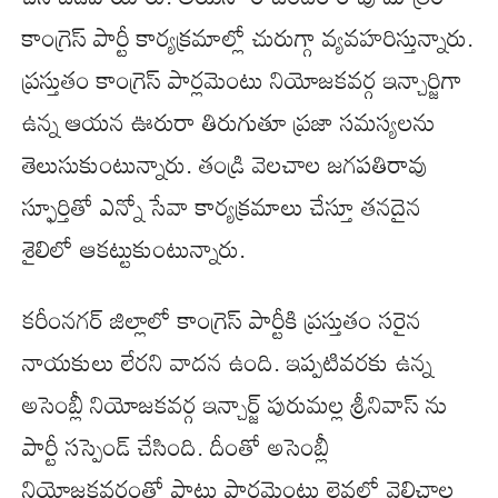
కాంగ్రెస్ పార్టీ కార్యక్రమాల్లో చురుగ్గా వ్యవహరిస్తున్నారు.
ప్రస్తుతం కాంగ్రెస్ పార్లమెంటు నియోజకవర్గ ఇన్చార్జిగా
ఉన్న ఆయన ఊరురా తిరుగుతూ ప్రజా సమస్యలను
తెలుసుకుంటున్నారు. తండ్రి వెలచాల జగపతిరావు
స్ఫూర్తితో ఎన్నో సేవా కార్యక్రమాలు చేస్తూ తనదైన
శైలిలో ఆకట్టుకుంటున్నారు.
కరీంనగర్ జిల్లాలో కాంగ్రెస్ పార్టీకి ప్రస్తుతం సరైన
నాయకులు లేరని వాదన ఉంది. ఇప్పటివరకు ఉన్న
అసెంబ్లీ నియోజకవర్గ ఇన్చార్జ్ పురుమల్ల శ్రీనివాస్ ను
పార్టీ సస్పెండ్ చేసింది. దీంతో అసెంబ్లీ
నియోజకవర్గంతో పాటు పార్లమెంటు లెవల్లో వెలిచాల