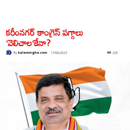
కరీంనగర్ కాంగ్రెస్ పగ్గాలు
‘వెలిచాల’కేనా?
By
kalamnigha.com
17/08/2025
229