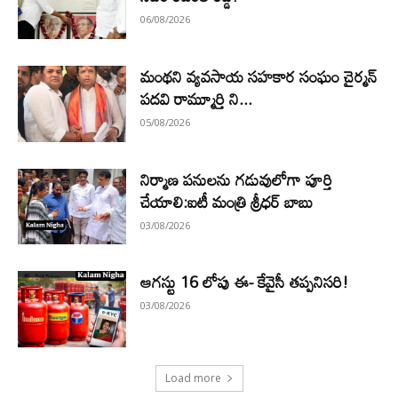
06/08/2026
మంథని వ్యవసాయ సహకార సంఘం చైర్మన్
పదవి రామ్మూర్తి ని...
05/08/2026
నిర్మాణ పనులను గడువులోగా పూర్తి
చేయాలి:ఐటీ మంత్రి శ్రీధర్ బాబు
03/08/2026
ఆగస్టు 16 లోపు ఈ- కేవైసీ తప్పనిసరి!
03/08/2026
Load more