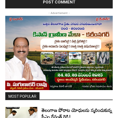
- Advertisment -
MOST POPULAR
తెలంగాణ పోరాట యోధులను స్మరించుకున్న
సీఎం రేవంత్ రెడ్డి!