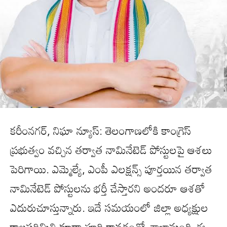
కరీంనగర్, నిఘా న్యూస్: తెలంగాణలోకి కాంగ్రెస్
ప్రభుత్వం వచ్చిన తర్వాత నామినేటెడ్ పోస్టులపై ఆశలు
పెరిగాయి. ఎమ్మెల్యే, ఎంపీ ఎలక్షన్స్ పూర్తయిన తర్వాత
నామినేటెడ్ పోస్టులను భర్తీ చేస్తారని అందరూ ఆశతో
ఎదురుచూస్తున్నారు. ఇదే సమయంలో జిల్లా అధ్యక్షుల
కాలపరిమితి కూడా పూర్తి కావడంతో చాలామంది ఈ