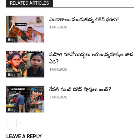
RELATED ARTICLES
ఎండాకాలం మండుతున్న చికెన్ ధరలు!
11/05/2026
Blog
మహిళ మావోయిస్టులు అరుణ,స్వరూప,ల జాడ
ఏది?
14/04/2026
Blog
రేపటి నుండి చికెన్ షాపులు బంద్?
31/03/2026
Blog
LEAVE A REPLY