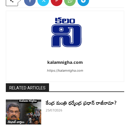
kalamnigha.com
https://kalamnigha.com
RELATED ARTICLES
కేంద్ర మంత్రి ధర్మేంద్ర ప్రధాన్ రాజీనామా?
25/07/2026
నేషనల్ వార్తలు