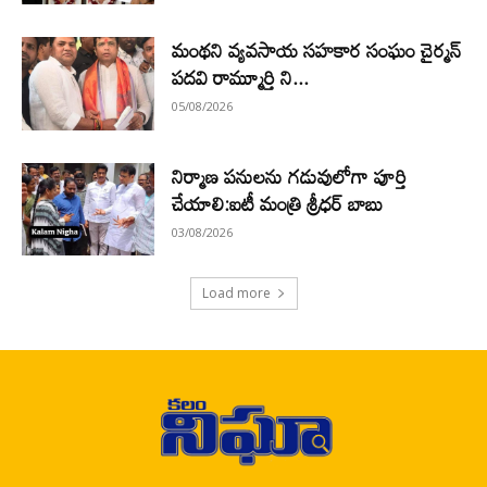
మంథని వ్యవసాయ సహకార సంఘం చైర్మన్
పదవి రామ్మూర్తి ని...
05/08/2026
నిర్మాణ పనులను గడువులోగా పూర్తి
చేయాలి:ఐటీ మంత్రి శ్రీధర్ బాబు
03/08/2026
Load more