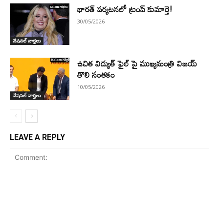
భారత్ పర్యటనలో ట్రంప్ కుమార్తె!
30/05/2026
నేషనల్ వార్తలు
ఉచిత విద్యుత్ ఫైల్ పై ముఖ్యమంత్రి విజయ్
తొలి సంతకం
10/05/2026
నేషనల్ వార్తలు
LEAVE A REPLY