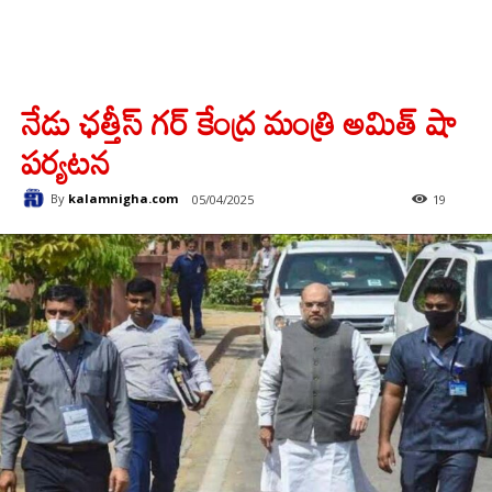
నేడు ఛత్తీస్ గర్ కేంద్ర మంత్రి అమిత్ షా
పర్యటన
By
kalamnigha.com
05/04/2025
19