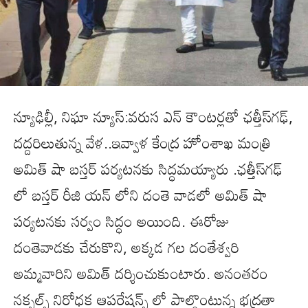
న్యూఢిల్లీ, నిఘా న్యూస్:వరుస ఎన్ కౌంటర్లతో ఛత్తీస్‌గఢ్,
దద్దరిలుతున్న వేళ..ఇవ్వాళ కేంద్ర హోంశాఖ మంత్రి
అమిత్ షా బస్తర్ పర్యటనకు సిద్ధమయ్యారు .ఛత్తీస్‌గఢ్
లో బస్తర్ రీజి యన్ లోని దంతె వాడలో అమిత్ షా
పర్యటనకు సర్వం సిద్ధం అయింది. ఈరోజు
దంతెవాడకు చేరుకొని, అక్కడ గల దంతేశ్వరి
అమ్మవారిని అమిత్ దర్శించుకుంటారు. అనంతరం
నక్సల్స్ నిరోధక ఆపరేషన్స్ లో పాల్గొంటున్న భద్రతా