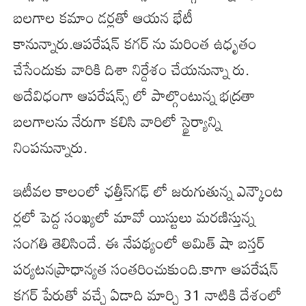
బలగాల కమాం డర్లతో ఆయన భేటీ
కానున్నారు.ఆపరేషన్ కగర్ ను మరింత ఉధృతం
చేసేందుకు వారికి దిశా నిర్దేశం చేయనున్నా రు.
అదేవిధంగా ఆపరేషన్స్ లో పాల్గొంటున్న భద్రతా
బలగాలను నేరుగా కలిసి వారిలో స్థైర్యాన్ని
నింపనున్నారు.
ఇటీవల కాలంలో ఛత్తీస్‌గఢ్ లో జరుగుతున్న ఎన్కౌంట
ర్లలో పెద్ద సంఖ్యలో మావో యిస్టులు మరణిస్తున్న
సంగతి తెలిసిందే. ఈ నేపథ్యంలో అమిత్ షా బస్తర్
పర్యటనప్రాధాన్యత సంతరించుకుంది.కాగా ఆపరేషన్
కగర్ పేరుతో వచ్చే ఏడాది మార్చి 31 నాటికి దేశంలో