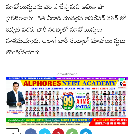
మావోయిస్టులను ఏరి పారేస్తామని అమిత్ షా
ప్రకటించారు. గత ఏడాది మొదలైన ఆపరేషన్ కగర్ లో
ఇప్పటి వరకు భారీ సంఖ్యలో మావోయిస్టులు
హతమయ్యారు. అలాగే భారీ సంఖ్యలో మావోయి స్టులు
లొంగిపోయారు.
- Advertisment -