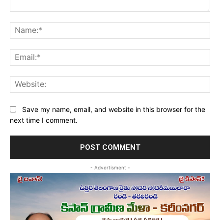
Comment:
Na
Ema
Web
Save my name, email, and website in this browser for the
next time I comment.
- Advertisment -