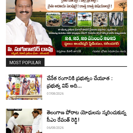
MOST POPULAR
చేనేత రంగానికి ప్రభుత్వం చేయూత :
ప్రభుత్వ విప్ ఆది...
07/08/2026
తెలంగాణ పోరాట యోధులను స్మరించుకున్న
సీఎం రేవంత్ రెడ్డి!
06/08/2026