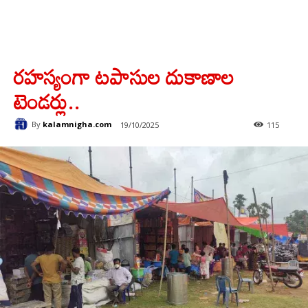
రహస్యంగా టపాసుల దుకాణాల
టెండర్లు..
By
kalamnigha.com
19/10/2025
115