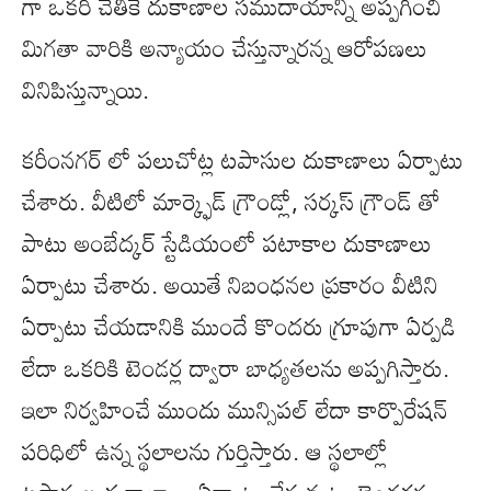
గా ఒకరి చేతికే దుకాణాల సముదాయాన్ని అప్పగించి
మిగతా వారికి అన్యాయం చేస్తున్నారన్న ఆరోపణలు
వినిపిస్తున్నాయి.
కరీంనగర్ లో పలుచోట్ల టపాసుల దుకాణాలు ఏర్పాటు
చేశారు. వీటిలో మార్క్ఫెడ్ గ్రౌండ్లో, సర్కస్ గ్రౌండ్ తో
పాటు అంబేద్కర్ స్టేడియంలో పటాకాల దుకాణాలు
ఏర్పాటు చేశారు. అయితే నిబంధనల ప్రకారం వీటిని
ఏర్పాటు చేయడానికి ముందే కొందరు గ్రూపుగా ఏర్పడి
లేదా ఒకరికి టెండర్ల ద్వారా బాధ్యతలను అప్పగిస్తారు.
ఇలా నిర్వహించే ముందు మున్సిపల్ లేదా కార్పొరేషన్
పరిధిలో ఉన్న స్థలాలను గుర్తిస్తారు. ఆ స్థలాల్లో