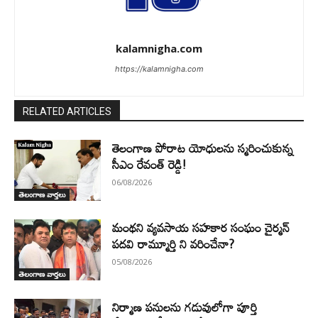
kalamnigha.com
https://kalamnigha.com
RELATED ARTICLES
తెలంగాణ పోరాట యోధులను స్మరించుకున్న
సీఎం రేవంత్ రెడ్డి!
06/08/2026
తెలంగాణ వార్తలు
మంథని వ్యవసాయ సహకార సంఘం చైర్మన్
పదవి రామ్మూర్తి ని వరించేనా?
05/08/2026
తెలంగాణ వార్తలు
నిర్మాణ పనులను గడువులోగా పూర్తి