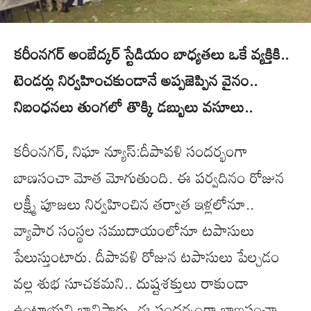
కరీంనగర్ అంబేద్కర్ స్టేడియం బాధ్యతలు ఒకే వ్యక్తికి..
టెండర్లు నిర్వహించకుండానే అప్పజెప్పిన వైనం..
నిబంధనలు తుంగలో తొక్కి డబ్బులు వసూలు..
కరీంనగర్, నిఘా న్యూస్:దీపావళి సందర్భంగా
బాణసంచా మోత మోగుతుంది. ఈ పర్వదినం రోజున
లక్ష్మీ పూజలు నిర్వహించిన తర్వాత ఇళ్లలోనూ..
వ్యాపార సంస్థల సముదాయంలోనూ టపాసులు
పేలుస్తుంటారు. దీపావళి రోజున టపాసులు పేల్చడం
వల్ల శుభ సూచకమని.. దుష్టశక్తులు రాకుండా
ఉంటాయని భావిస్తారు. ఈ సందర్భంగా బాణసంచా