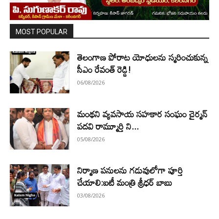
MOST POPULAR
తెలంగాణ పోరాట యోధులను స్మరించుకున్న
సీఎం రేవంత్ రెడ్డి!
06/08/2026
మంథని వ్యవసాయ సహకార సంఘం చైర్మన్
పదవి రామ్మూర్తి ని...
05/08/2026
నిర్మాణ పనులను గడువులోగా పూర్తి
చేయాలి:ఐటీ మంత్రి శ్రీధర్ బాబు
03/08/2026