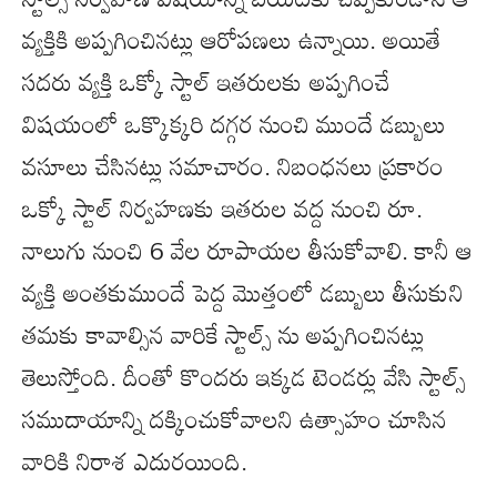
వ్యక్తికి అప్పగించినట్లు ఆరోపణలు ఉన్నాయి. అయితే
సదరు వ్యక్తి ఒక్కో స్టాల్ ఇతరులకు అప్పగించే
విషయంలో ఒక్కొక్కరి దగ్గర నుంచి ముందే డబ్బులు
వసూలు చేసినట్లు సమాచారం. నిబంధనలు ప్రకారం
ఒక్కో స్టాల్ నిర్వహణకు ఇతరుల వద్ద నుంచి రూ.
నాలుగు నుంచి 6 వేల రూపాయల తీసుకోవాలి. కానీ ఆ
వ్యక్తి అంతకుముందే పెద్ద మొత్తంలో డబ్బులు తీసుకుని
తమకు కావాల్సిన వారికే స్టాల్స్ ను అప్పగించినట్లు
తెలుస్తోంది. దీంతో కొందరు ఇక్కడ టెండర్లు వేసి స్టాల్స్
సముదాయాన్ని దక్కించుకోవాలని ఉత్సాహం చూసిన
వారికి నిరాశ ఎదురయింది.