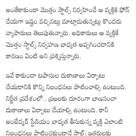
అంతేకాకుండా మొత్తం స్టాల్స్ నిర్వహించే ఆ వ్యక్తికి ఫోన్
చేయగా ఇష్టం వచ్చినట్లు మాట్లాడుతున్నట్లు కొందరు
వ్యాపారులు తెలుపుతున్నారు. అధికారులు ఆ వ్యక్తికే
మొత్తం స్టాల్స్ నిర్వహణ బాధ్యత అప్పగించడానికి
కారణం ఏంటి అని ప్రశ్నిస్తున్నారు.
ఇవే కాకుండా టపాసుల దుకాణాలు ఏర్పాటు
చేయడానికి కొన్ని నిబంధనలు పాటించాల్సి ఉంటుంది.
నిర్ణీత ప్రదేశంలో.. ప్రజలకు దూరంగా బాణసంచా
దుకాణాలు ఏర్పాటు చేయాల్సి ఉంటుంది. కానీ
అంబేద్కర్ స్టేడియం బాధ్యత తీసుకున్న వ్యక్తి ఎలాంటి
నిబంధనలు పాటించకుండానే స్టాల్స్ ఇతరులకు