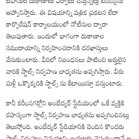
టపాసుల దుకాణాలు ఏర్పాటు చేస్తున్నట్లు టెండర్లను
ఆహ్వానిస్తారు. ఈ విషయాన్ని పత్రిక ప్రకటన లేదా
కార్పొరేషన్ కార్యాలయంలో నోటీసుల ద్వారా
తెలుపుతారు. ఇందులో భాగంగా దుకాణాల
సముదాయాన్ని నిర్వహించడానికి దరఖాస్తులు
చేసుకుంటారు. వీరిలో నిబంధనలు పాటించి అర్హులైన
వారికి స్టాల్స్ నిర్వహణ బాధ్యతను అప్పగిస్తారు. వీరు
మళ్లీ ఒక్కొక్కరికి స్టాల్స్ ను కేటాయిస్తూ వస్తుంటారు.
కానీ కరీంనగర్లోని అంబేద్కర్ స్టేడియంలో ఒకే వ్యక్తికి
రహస్యంగా స్టాల్స్ నిర్వహణ బాధ్యతను అప్పగించినట్లు
తెలుస్తోంది. అంబేద్కర్ స్టేడియానికి చెందిన కొందరు
స్టాల్స్ నిర్వహణ విషయాన్ని బయటకు చెప్పకుండానే ఆ