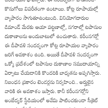
కొనుగోలు విపరీతంగా ఉంటాయి. కోట్ల రూపాయల్లో
వ్యాపారం సాగుతూఉంటుంది. వినియోగదారుల
డిమాండ్ మేరకు ఆయా పట్టణాల్లో, నగరాల్లో టపాసుల
దుకాణాలను అందుబాటులో ఉంచుతారు. కరీంనగర్లో
ఈ దీపావళి సందర్భంగా కోట్ల రూపాయల వ్యాపారం
జరిగే అవకాశం ఉంది. అయితే దీపావళి సందర్భంగా
ఒక్కో ప్రదేశంలో టపాసుల దుకాణాల సముదాయాన్ని
ఏర్పాటు చేయడానికి కొందరికి బాధ్యతను అప్పగిస్తారు.
నిబంధన ప్రకారం టెండర్లను నిర్వహించి.. అర్హులైన
వారికి ఈ అవకాశం ఇస్తారు. కానీ కరీంనగర్లోని
అంబేద్కర్ స్టేడియంలో అవేమి పాటించకుండా సీక్రెట్