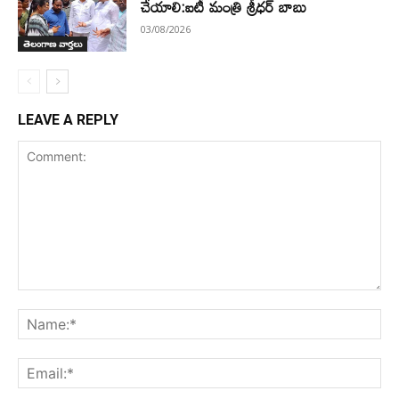
చేయాలి:ఐటీ మంత్రి శ్రీధర్ బాబు
03/08/2026
తెలంగాణ వార్తలు
LEAVE A REPLY
Comment:
Na
Ema