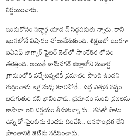
నిర్ణయించారు.
ఇందుకోసం సిద్ధార్థ యాద వ్ సిద్ధపడుతు న్నాడు. కానీ
ఇంతలోనే విషాదం చోటుచేసుకుంది. శిక్షణలో ఉండగా
ఐఏఎఫ్ జాగ్వార్ ఫైటర్ జెట్‌లో సాంకేతిక లోపం
తలెత్తింది. అయితే జామ్‌నగర్ జిల్లాలోని సువార్ద
గ్రామంలోకి వచ్చేటప్పటికీ ప్రమాదం పొంచి ఉందని
గుర్తించాడు.ఇళ్ల మధ్య కూలిపోతే.. పెద్ద ఎత్తున నష్టం
జరుగుతుం దని భావించాడు. ప్రమాదం నుంచి ప్రజలను
కాపాడా లని నిర్ణయం తీసుకున్నా డు.. తనతో పాటు
ఉన్న కో-పైలట్‌ను కిందకు దించేసి.. జనసాంద్రత లేని
ప్రాంతానికి జెట్‌ను నడిపించాడు.