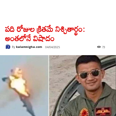
పది రోజుల క్రితమే నిశ్చితార్థం:
అంతలోనే విషాదం
By
kalamnigha.com
04/04/2025
73