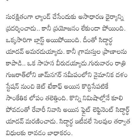
సురక్షితంగా ల్యాండ్ చేసేందుకు అసాధారణ ధైర్యాన్ని
ప్రదర్శించాడు.. కానీ ప్రయోజనం లేకుండా పోయింది.
ఒక్కసారిగా బ్లాస్ట్ అయిపోయింది. దీంతో సిద్ధార్ధ
యాదవ్ అమరడుయ్యాడు. కానీ గ్రామస్తుల ప్రాణాలను
కాపాడి.. ఒక సాహస వీరుడయ్యాడు.గురువారం రాత్రి
గుజరాత్‌లోని జామ్‌నగర్ సమీపంలోని వైమానిక దళం
స్టేషన్ నుంచి జెట్ టేకాఫ్ అయిన కొద్దిసేపటికే
సాంకేతిక లోపం తలెత్తింది. కొన్ని నిమిషాల్లోనే కూలి
పోవడంతో రేవారీ నివాసి అయిన ఫ్లైట్ లెఫ్టినెంట్ సిద్ధార్థ్
యాదవ్ మరణించాడు. సిద్ధార్ధ ఇటీవలే సెలవుల తర్వాత
విధులకు రావడం బాధాకరం.