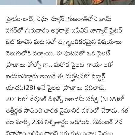
హైదరాబాద్, నిఘా న్యూస్: గుజరాత్‌లోని జామ్‌
నగర్‌లో గురువారం అర్ధరాత్రి ఐఏఎఫ్ జాగ్వార్ ఫైటర్
జెట్ కూలిన ఘట నలో దిగ్భ్రాంతికరమైన విషయాలు
వెలుగులోకి వచ్చాయి. ఈ ఘటనలో ఒక పైలట్
ప్రాణాలు కోల్పో గా.. మరొక పైలట్ గాయా లతో
బయటపడ్డాడు.అయితే ఈ దుర్ఘటనలో సిద్ధార్థ్
యాదవ్(28) అనే పైలట్ ప్రాణాలు వదిలాడు.
2016లో నేషనల్ డిఫెన్స్ అకాడెమీ పరీక్ష (NDA)లో
ఉత్తీర్ణత సాధించి భారత వైమానిక దళంలో చేరాడు. గత
నెల మార్చి 23న నిశ్చితార్థం జరిగింది. నవంబర్ 2న
వివాహం జరిపించాలని ఇరు కుటుంబాల పెద్దలు