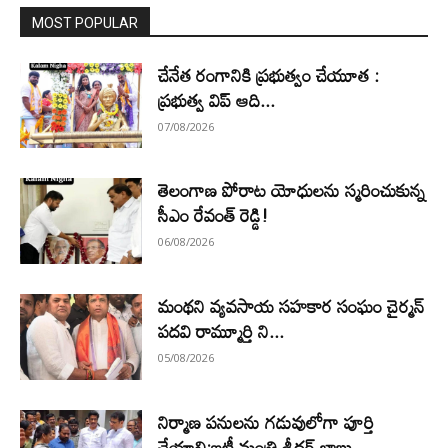
MOST POPULAR
చేనేత రంగానికి ప్రభుత్వం చేయూత :
ప్రభుత్వ విప్ ఆది...
07/08/2026
తెలంగాణ పోరాట యోధులను స్మరించుకున్న
సీఎం రేవంత్ రెడ్డి!
06/08/2026
మంథని వ్యవసాయ సహకార సంఘం చైర్మన్
పదవి రామ్మూర్తి ని...
05/08/2026
నిర్మాణ పనులను గడువులోగా పూర్తి
చేయాలి:ఐటీ మంత్రి శ్రీధర్ బాబు