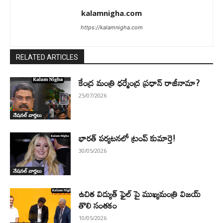
kalamnigha.com
https://kalamnigha.com
RELATED ARTICLES
కేంద్ర మంత్రి ధర్మేంద్ర ప్రధాన్ రాజీనామా?
25/07/2026
నేషనల్ వార్తలు
భారత్ పర్యటనలో ట్రంప్ కుమార్తె!
30/05/2026
నేషనల్ వార్తలు
ఉచిత విద్యుత్ ఫైల్ పై ముఖ్యమంత్రి విజయ్
తొలి సంతకం
10/05/2026