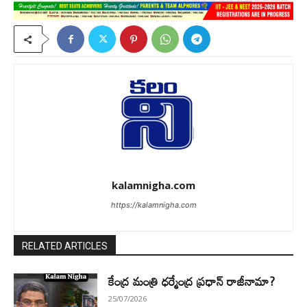
kalamnigha.com
https://kalamnigha.com
RELATED ARTICLES
కేంద్ర మంత్రి ధర్మేంద్ర ప్రధాన్ రాజీనామా?
25/07/2026