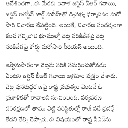
ఆదేశించగా..ఈ మేరకు ఇవాళ జస్టిస్‌ బీఆర్‌ గవాయి,
జస్టిస్ అగస్టీన్ జార్జ్ మసీహ్‌తో ద్విసభ్య ధర్మాసనం మరో
సారి విచారణ చేపట్టింది. అయితే, విచారణ సందర్భంగా
కంచ గచ్చిబౌలి భూముల్లో చెట్ల నరికివేతపై చెట్ల
నరికివేతపై కోర్టు మరోసారి సీరియస్ అయింది.
ఇష్టానుసారంగా చెట్లను నరికి సమర్ధించుకోవడం
ఏంటని జస్టిస్ బీఆర్ గవాయి ఆగ్రహం వ్యక్తం చేశారు.
చెట్ల పునరుద్ధర ణపై రాష్ట్ర ప్రభుత్వం వెంటనే ఓ
ప్రణాళికతో రావాలని సూచించింది. పర్యవరణ
పరిరక్షణలో తాము ఎట్టి పరిస్థితుల్లో రాజీ పడే ప్రసక్తే
లేదని తేల్చి చెప్పారు.ఈ విషయంలో రాష్ట్ర సీఎస్‌ను