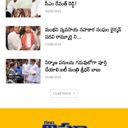
సీఎం రేవంత్ రెడ్డి!
06/08/2026
మంథని వ్యవసాయ సహకార సంఘం చైర్మన్
పదవి రామ్మూర్తి ని...
05/08/2026
నిర్మాణ పనులను గడువులోగా పూర్తి
చేయాలి:ఐటీ మంత్రి శ్రీధర్ బాబు
03/08/2026
Load more