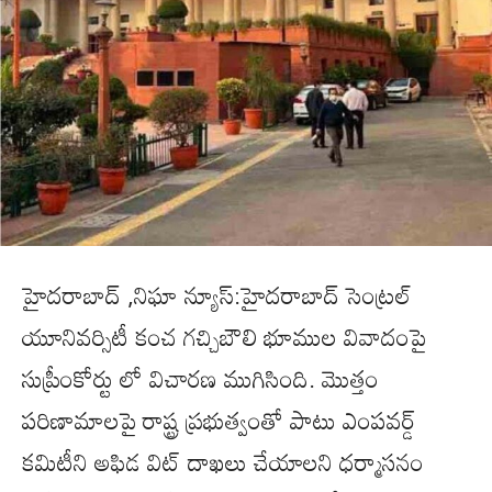
హైదరాబాద్ ,నిఘా న్యూస్:హైదరాబాద్‌ సెంట్రల్‌
యూనివర్సిటీ కంచ గచ్చిబౌలి భూముల వివాదంపై
సుప్రీంకోర్టు లో విచారణ ముగిసింది. మొత్తం
పరిణామాలపై రాష్ట్ర ప్రభుత్వంతో పాటు ఎంపవర్డ్‌
కమిటీని అఫిడ విట్ దాఖలు చేయాలని ధర్మాసనం