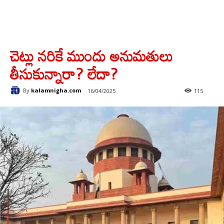
చెట్లు నరికే ముందు అనుమతులు
తీసుకున్నారా? లేదా?
By
kalamnigha.com
16/04/2025
115