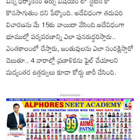
విన్న ధర్మాసనం తీర్పు విషయం లో స్టేటస్ కో
కొనసాగుతుం దని పేర్కొంది. అదేవిధంగా తదుపరి
విచారణను మే 15కు వాయిదా వేసింది.అదేవిధంగా
భూముల్లో పర్యవరణాన్ని ఎలా పునరుద్ధరిస్తారు..
ఎంతకాలంలో చేస్తారు, జంతువులను ఎలా సంరక్షిస్తారో
చెబుతూ.. 4 వారాల్లో ప్రణాళికను ఫైల్ చేయాలని
మద్యంతర ఉత్తర్వులు కూడా కోర్టు జారీ చేసింది.
- Advertisment -