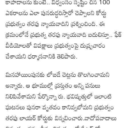
కాపాడాలను కుంటే.. విధ్వంసం సృష్టిం చిన 100
ఎకరాలను ఎలా పునరుద్ధరిస్తారో చెప్పాలని కోర్టు
ప్రభుత్వం తరఫు న్యాయవాదిని ప్రశ్నించింది. ఈ
క్రమంలోనే ప్రభుత్వ తరఫు న్యాయవాది బదులిస్తూ.. ఫేక్
వీడియోలతో విపక్షాలు ప్రభుత్వంపై దుష్ప్రచారం
చేశాయని ధర్మాసనానికి తెలిపారు.
మినహాయింపునకు లోబడే చెట్లను తొలగించామని
అన్నారు. ఆ భూముల్లో ప్రస్తుతం అన్ని పనులు
నిలిపివేశామని పేర్కొన్నా రు. భవిష్యత్తులో ఇలాంటి
ఘటనలు పునరా వృతవం కానివ్వబోమని ప్రభుత్వం
తరఫు లాయర్ కోర్టుకు విన్నవించారు.వాదోపవాదాలు