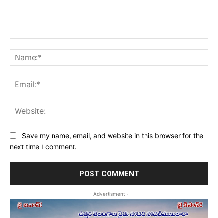
Comment:
Na
Ema
Web
Save my name, email, and website in this browser for the
next time I comment.
- Advertisment -