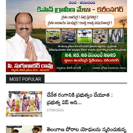
MOST POPULAR
చేనేత రంగానికి ప్రభుత్వం చేయూత :
ప్రభుత్వ విప్ ఆది...
07/08/2026
తెలంగాణ పోరాట యోధులను స్మరించుకున్న