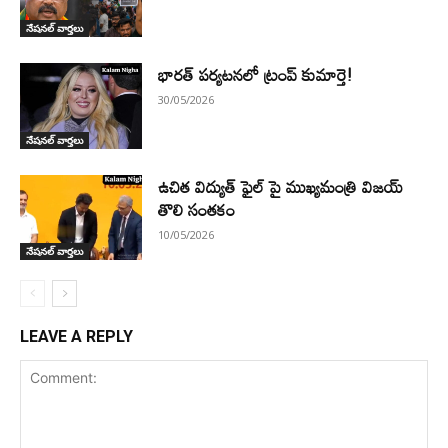
నేషనల్ వార్తలు
భారత్ పర్యటనలో ట్రంప్ కుమార్తె!
30/05/2026
నేషనల్ వార్తలు
ఉచిత విద్యుత్ ఫైల్ పై ముఖ్యమంత్రి విజయ్
తొలి సంతకం
10/05/2026
నేషనల్ వార్తలు
LEAVE A REPLY