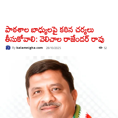
పాఠశాల బాధ్యులపై కఠిన చర్యలు
తీసుకోవాలి: వెలిచాల రాజేందర్ రావు
By
kalamnigha.com
28/10/2025
52