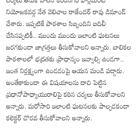
నియోజకవర్గ నేత వెలిచాల రాజేందర్ రావు డిమాండ్
చేశారు. ఇప్పటికే పాఠశాల సిబ్బందిని బదిలీ
చేసినప్పటికీ.. ముందు ముందు ఇలాంటి ఘటనలు
జరగకుండా జాగ్రత్తలు తీసుకోవాలని అన్నారు. బాలికల
పాఠశాలలో భద్రతకు ప్రాధాన్యం ఇవ్వాల్సి ఉండగా..
ఇంత నిర్లక్ష్యంగా ఉండడంపై ఆయన మండి పడ్డారు.
అంతేకాకుండా ఈ విషయాలను దాచి పెట్టిన
ప్రధానోపాధ్యాయురాలిపై కఠిన చర్యలు తీసుకోవాలని
అన్నారు. మరోసారి ఇలాంటి ఘటనలకు పాల్పడకండా
కలెక్టర్ చొరవ తీసుకోవాలని అన్నారు.