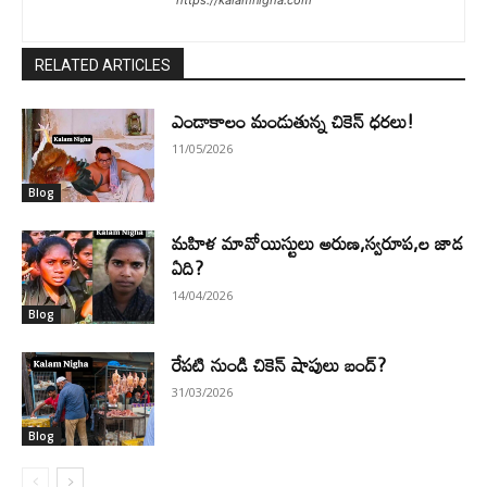
https://kalamnigha.com
RELATED ARTICLES
ఎండాకాలం మండుతున్న చికెన్ ధరలు!
11/05/2026
Blog
మహిళ మావోయిస్టులు అరుణ,స్వరూప,ల జాడ
ఏది?
14/04/2026
Blog
రేపటి నుండి చికెన్ షాపులు బంద్?
31/03/2026
Blog