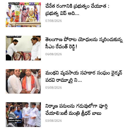
చేనేత రంగానికి ప్రభుత్వం చేయూత :
ప్రభుత్వ విప్ ఆది...
07/08/2026
తెలంగాణ పోరాట యోధులను స్మరించుకున్న
సీఎం రేవంత్ రెడ్డి!
06/08/2026
మంథని వ్యవసాయ సహకార సంఘం చైర్మన్
పదవి రామ్మూర్తి ని...
05/08/2026
నిర్మాణ పనులను గడువులోగా పూర్తి
చేయాలి:ఐటీ మంత్రి శ్రీధర్ బాబు
03/08/2026