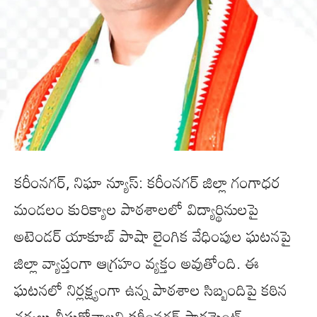
కరీంనగర్, నిఘా న్యూస్: కరీంనగర్ జిల్లా గంగాధర
మండలం కురిక్యాల పాఠశాలలో విద్యార్థినులపై
అటెండర్ యాకూబ్ పాషా లైంగిక వేధింపుల ఘటనపై
జిల్లా వ్యాప్తంగా ఆగ్రహం వ్యక్తం అవుతోంది. ఈ
ఘటనలో నిర్లక్ష్యంగా ఉన్న పాఠశాల సిబ్బందిపై కఠిన
చర్యలు తీసుకోవాలని కరీంనగర్ పార్లమెంట్