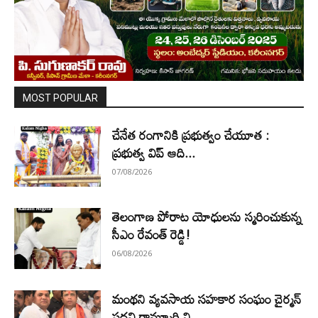
MOST POPULAR
చేనేత రంగానికి ప్రభుత్వం చేయూత :
ప్రభుత్వ విప్ ఆది...
07/08/2026
తెలంగాణ పోరాట యోధులను స్మరించుకున్న
సీఎం రేవంత్ రెడ్డి!
06/08/2026
మంథని వ్యవసాయ సహకార సంఘం చైర్మన్
పదవి రామ్మూర్తి ని...