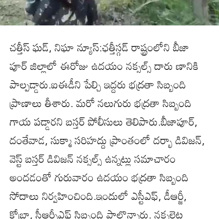
చత్తీస్ ఘడ్, నిఘా న్యూస్:ఛత్తీస్గడ్ రాష్ట్రంలోని బీజా
పూర్ జిల్లాలో ఈరోజు ఉదయం నక్సల్స్ దారు ణానికి
పాల్పడ్డారు.ఐఈడీని పేల్చి ఇద్దరు భద్రతా సిబ్బంది
ప్రాణాలు తీశారు. మరో నలుగురు భద్రతా సిబ్బంది
గాయ పడ్డారని బస్తర్ పోలీసులు తెలిపారు.బీజాపూర్,
దంతేవాడ, సుక్మా సరిహద్దు ప్రాంతంలో దర్భా డివిజన్,
వెస్ట్ బస్తర్ డివిజన్ నక్సల్స్ ఉన్నట్లు సమాచారం
అందడంతో గురువారం ఉదయం భద్రతా సిబ్బంది
సోదాలు నిర్వహించింది.ఇందులో ఎస్టీఎఫ్, డీఆర్జీ,
కోబ్రా, సీఆర్పీఎఫ్ సిబ్బంది పాల్గొన్నారు. నక్సలైట్ల