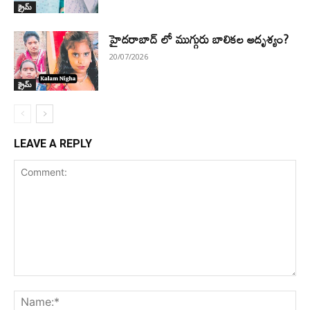
క్రైమ్
హైదరాబాద్ లో ముగ్గురు బాలికల అదృశ్యం?
20/07/2026
క్రైమ్
LEAVE A REPLY
Comment:
Na