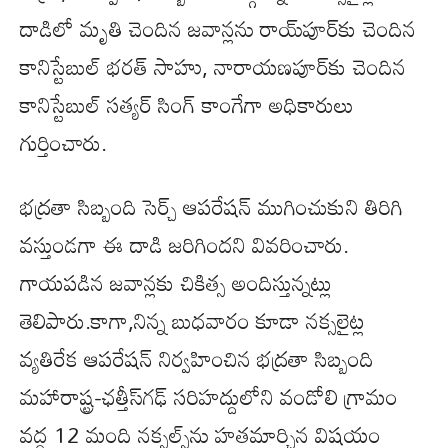
దాడిలో మృతి చెందిన జవాన్లను రాయ్‌పూర్‌కు చెందిన
కానిస్టేబుల్ భరత్ సాహు, నారాయణపూర్‌కు చెందిన
కానిస్టేబుల్ సత్యర్ సింగ్ కాంగేగా అధికారులు
గుర్తించారు.
భద్రతా సిబ్బంది సెర్చ్ ఆపరేషన్ ముగించుకుని తిరిగి
వస్తుండగా ఈ దాడి జరిగిందని వివరించారు.
గాయపడిన జవాన్లకు చికిత్స అందిస్తున్నట్లు
తెలిపారు.కాగా,నిన్న బుధవారం కూడా నక్సలైట్ల
వ్యతిరేక ఆపరేషన్‌ నిర్వహించిన భద్రతా సిబ్బంది
మహారాష్ట్ర-ఛత్తీస్‌గఢ్ సరిహద్దులోని వండోలి గ్రామం
వద్ద 12 మంది నక్సల్స్‌ను హతమార్చిన విషయం