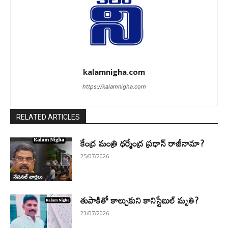
kalamnigha.com
https://kalamnigha.com
RELATED ARTICLES
కేంద్ర మంత్రి ధర్మేంద్ర ప్రధాన్ రాజీనామా?
25/07/2026
నేషనల్ వార్తలు
తుపాకితో కాల్చుకుని కానిస్టేబుల్ మృతి?
23/07/2026