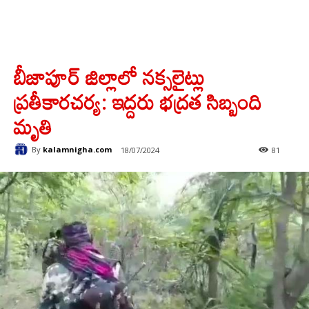
బీజాపూర్ జిల్లాలో నక్సలైట్లు
ప్రతీకారచర్య: ఇద్దరు భద్రత సిబ్బంది
మృతి
By
kalamnigha.com
18/07/2024
81