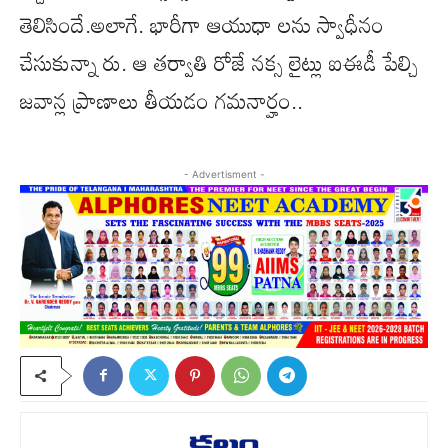
తెలిసిందే.అలాగే. భారీగా ఆయుధా లను స్వాధీనం
చేసుకున్నా రు. ఆ తర్వాతి రోజే నక్స లైట్లు ఐఈడీ పేల్చి
జవాన్ల ప్రాణాలు తీయడం గమనార్హం..
- Advertisment -