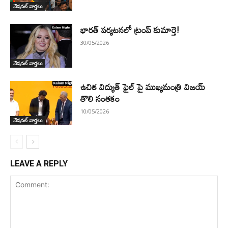
నేషనల్ వార్తలు
భారత్ పర్యటనలో ట్రంప్ కుమార్తె!
30/05/2026
నేషనల్ వార్తలు
ఉచిత విద్యుత్ ఫైల్ పై ముఖ్యమంత్రి విజయ్
తొలి సంతకం
10/05/2026
నేషనల్ వార్తలు
LEAVE A REPLY