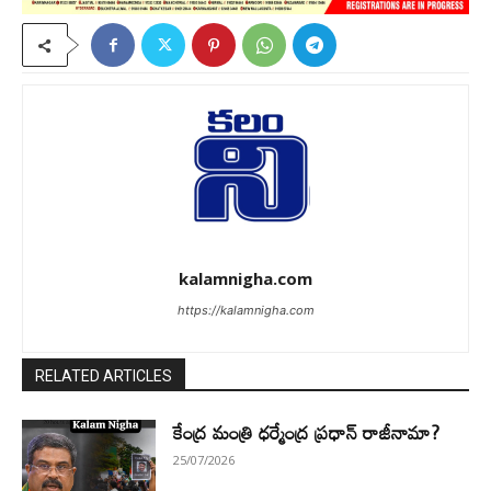
kalamnigha.com
https://kalamnigha.com
RELATED ARTICLES
కేంద్ర మంత్రి ధర్మేంద్ర ప్రధాన్ రాజీనామా?
25/07/2026