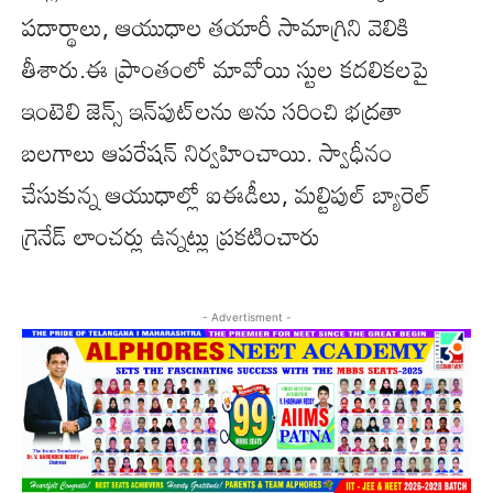
పదార్థాలు, ఆయుధాల తయారీ సామాగ్రిని వెలికి
తీశారు.ఈ ప్రాంతంలో మావోయి స్టుల కదలికలపై
ఇంటెలి జెన్స్ ఇన్‌పుట్‌లను అను సరించి భద్రతా
బలగాలు ఆపరేషన్ నిర్వహించాయి. స్వాధీనం
చేసుకున్న ఆయుధాల్లో ఐఈడీలు, మల్టిపుల్ బ్యారెల్
గ్రెనేడ్ లాంచర్లు ఉన్నట్లు ప్రకటించారు
- Advertisment -