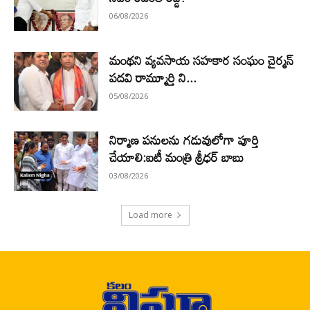
06/08/2026
మంథని వ్యవసాయ సహకార సంఘం చైర్మన్
పదవి రామ్మూర్తి ని...
05/08/2026
నిర్మాణ పనులను గడువులోగా పూర్తి
చేయాలి:ఐటీ మంత్రి శ్రీధర్ బాబు
03/08/2026
Load more