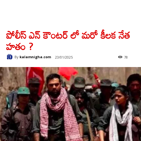
పోలీస్ ఎన్ కౌంటర్ లో మరో కీలక నేత
హతం ?
By
kalamnigha.com
23/01/2025
78