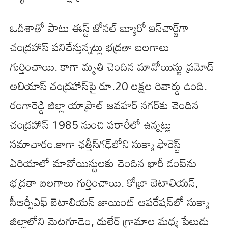
ఒడిశాతో పాటు ఈస్ట్ జోనల్ బ్యూరో ఇన్‌చార్జ్‌గా
చంద్రహాస్ పనిచేస్తున్నట్లు భద్రతా బలగాలు
గుర్తించాయి. కాగా మృతి చెందిన మావోయిస్టు ప్రమోద్
అలియాస్ చంద్రహాస్‌పై రూ.20 లక్షల రివార్డు ఉంది.
రంగారెడ్డి జిల్లా యాప్రాల్ జవహర్‌ నగర్‌కు చెందిన
చంద్రహాస్ 1985 నుంచి పరారీలో ఉన్నట్లు
సమాచారం.కాగా ఛత్తీస్‌గఢ్‌లోని సుక్మా ఫారెస్ట్
ఏరియాలో మావోయిస్టులకు చెందిన భారీ డంప్‌ను
భద్రతా బలగాలు గుర్తించాయి. కోబ్రా బెటాలియన్,
సీఆర్పీఎఫ్‌ బెటాలియన్ జాయింట్ ఆపరేషన్‌లో సుక్మా
జిల్లాలోని మెటగూడెం, దులేర్ గ్రామాల మధ్య పేలుడు