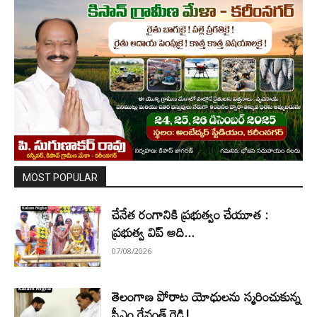
MOST POPULAR
చేనేత రంగానికి ప్రభుత్వం చేయూత :
ప్రభుత్వ విప్ ఆది...
07/08/2026
తెలంగాణ పోరాట యోధులను స్మరించుకున్న
సీఎం రేవంత్ రెడ్డి!