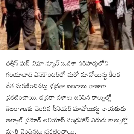
ఛత్తీస్‌ ఘడ్
నిఘా న్యూస్
:ఒడిశా సరిహద్దులోని
గరియాబాద్ ఎన్‌కౌంటర్‌లో మరో మావోయిస్టు కీలక
నేత మరణించినట్లు భద్రతా బలగాలు తాజాగా
ప్రకటించాయి. భద్రతా దళాలు జరిపిన కాల్పుల్లో
తెలంగాణకు చెందిన సీనియర్ మావోయిస్టు నాయకుడు
అల్వాల్‌ ప్రమోద్ అలియాస్ చంద్రహాస్‌ ఎదురు కాల్పుల్లో
మృతి చెందినట్లు ప్రకటించాయి.