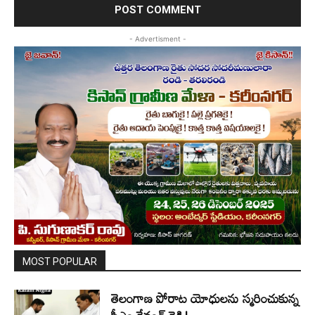
- Advertisment -
MOST POPULAR
తెలంగాణ పోరాట యోధులను స్మరించుకున్న