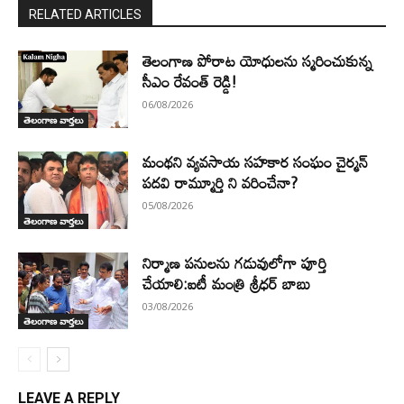
RELATED ARTICLES
తెలంగాణ పోరాట యోధులను స్మరించుకున్న
సీఎం రేవంత్ రెడ్డి!
06/08/2026
తెలంగాణ వార్తలు
మంథని వ్యవసాయ సహకార సంఘం చైర్మన్
పదవి రామ్మూర్తి ని వరించేనా?
05/08/2026
తెలంగాణ వార్తలు
నిర్మాణ పనులను గడువులోగా పూర్తి
చేయాలి:ఐటీ మంత్రి శ్రీధర్ బాబు
03/08/2026
తెలంగాణ వార్తలు
LEAVE A REPLY