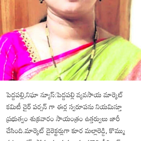
పెద్దపల్లి,నిఘా న్యూస్:పెద్దపల్లి వ్యవసాయ మార్కెట్
కమిటీ చైర్ పర్సన్ గా ఈర్ల స్వరూపను నియమిస్తూ
ప్రభుత్వం శుక్రవారం సాయంత్రం ఉత్తర్వులు జారీ
చేసింది.మార్కెట్ డైరెక్టర్లుగా కూర మల్లారెడ్డి, కొమ్ము