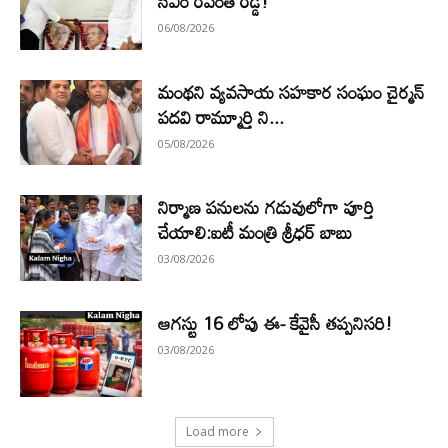
సీఎం రేవంత్ రెడ్డి!
06/08/2026
మంథని వ్యవసాయ సహకార సంఘం చైర్మన్
పదవి రామ్మూర్తి ని...
05/08/2026
నిర్మాణ పనులను గడువులోగా పూర్తి
చేయాలి:ఐటీ మంత్రి శ్రీధర్ బాబు
03/08/2026
ఆగస్టు 16 లోపు ఈ- కేవైసీ తప్పనిసరి!
03/08/2026
Load more