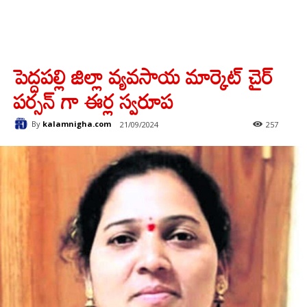
పెద్దపల్లి జిల్లా వ్యవసాయ మార్కెట్ చైర్
పర్సన్ గా ఈర్ల స్వరూప
By
kalamnigha.com
21/09/2024
257