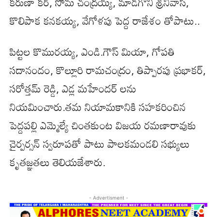
కరుణా కర్, సోమ చంద్రయ్య, మాడగొని శ్రీనివాస్,
కొలిపాక కనకయ్య, వేగోళపు పెద్ద రాజేశం తోపాటు..
పిట్టల కొమురయ్య, ఎండి.గౌస్ మియా, గోపతి
సదానందం, కొల్లూరి రామచంద్రం, తిప్పారపు ప్రభాకర్,
సరోత్తమ్ రెడ్డి, ఎడ్ల మహేందర్ లను
నియమించారు.తమ నియామకానికి సహకరించిన
పెద్దపల్లి ఎమ్మెల్యే చింతకుంట విజయ రమణారావుకు
చైర్పర్సన్ స్వరూపతో పాటు పాలకమండలి సభ్యులు
కృతజ్ఞతలు తెలియజేశారు.
- Advertisment -