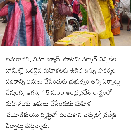
అమరావతి, నిఘా న్యూస్: కూటమి సర్కార్ ఎన్నికల
హామీల్లో ఒకటైన మహిళలకు ఉచిత బస్సు సౌకర్యం
పథకాన్ని అమలు చేసేందుకు ప్రభుత్వం అన్ని ఏర్పాట్లు
చేస్తుంది, ఆగస్టు 15 నుంచి ఆంధ్రప్రదేశ్ రాష్ట్రంలో
మహిళలకు అమలు చేసేందుకు మహిళ
ప్రయాణికులను దృష్టిలో ఉంచుకొని బస్సుల్లో ప్రత్యేక
ఏర్పాట్లు చేస్తున్నారు.