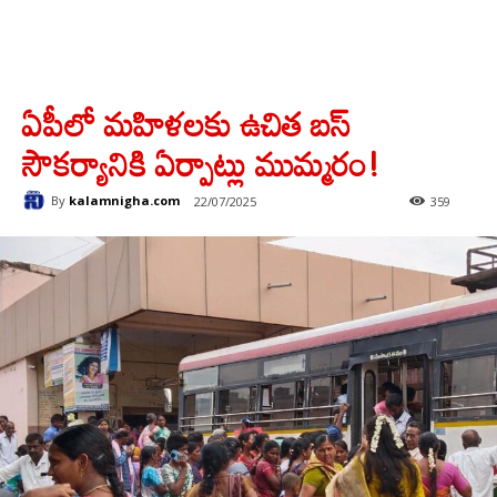
ఏపీలో మహిళలకు ఉచిత బస్
సౌకర్యానికి ఏర్పాట్లు ముమ్మరం!
By
kalamnigha.com
22/07/2025
359