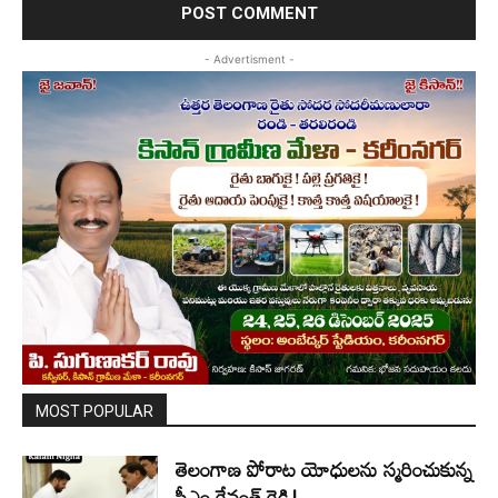
- Advertisment -
MOST POPULAR
తెలంగాణ పోరాట యోధులను స్మరించుకున్న
సీఎం రేవంత్ రెడ్డి!