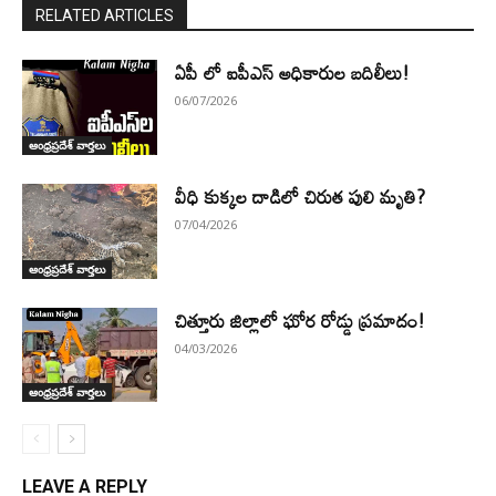
RELATED ARTICLES
ఏపీ లో ఐపీఎస్ అధికారుల బదిలీలు!
06/07/2026
ఆంధ్రప్రదేశ్ వార్తలు
వీధి కుక్కల దాడిలో చిరుత పులి మృతి?
07/04/2026
ఆంధ్రప్రదేశ్ వార్తలు
చిత్తూరు జిల్లాలో ఘోర రోడ్డు ప్రమాదం!
04/03/2026
ఆంధ్రప్రదేశ్ వార్తలు
LEAVE A REPLY