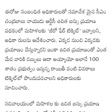
ఈరోజు సంబంధిత అధికారులతో సమావేశ మైన సీఎం
చంద్రబాబు నాయుడు ఆర్టీసీ ఉచిత బస్సు ప్రయాణ
పథకంలో మహిళలకు ‘జీరో ఫేర్ టిక్కెట్’ ఇవ్వాలని,
అధికా రులను ఆదేశించారు. ఎక్కడ నుంచి ఎక్కడకు
ప్రయాణం చేస్తున్నారని ఇంకా ఉచిత ప్రయాణంతో ఎంత
మేర వారికి డబ్బులు ఆదా అయ్యాయో అలానే 100
శాతం ప్రభుత్వం ఇస్తున్న రాయితీ వంటి వివరాలు
టిక్కెట్‌లో పొందుపరచాలని అధికారులకు
సూచించారు.
సచివాలయంలో మహిళల కు ఉచిత బస్సు ప్రయాణ