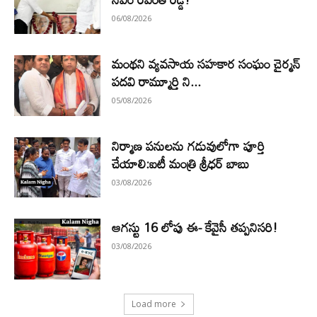
06/08/2026
మంథని వ్యవసాయ సహకార సంఘం చైర్మన్
పదవి రామ్మూర్తి ని...
05/08/2026
నిర్మాణ పనులను గడువులోగా పూర్తి
చేయాలి:ఐటీ మంత్రి శ్రీధర్ బాబు
03/08/2026
ఆగస్టు 16 లోపు ఈ- కేవైసీ తప్పనిసరి!
03/08/2026
Load more