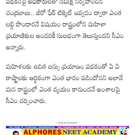
పథకంపై అధికారులతో సమీక్ష నిర్వహించిన
చంద్రబాబు.. జీరో ఫేర్ టిక్కెట్‌ ఇవ్వడం ద్వారా ఎంత
లబ్ది పొందారనే విషయం రాష్ట్రంలోని మహిళా
ప్రయాణికుల అందరికీ సులభంగా తెలుస్తుందని సీఎం
అన్నారు.
మహిళలకు ఉచిత బస్సు ప్రయాణం పథకంతో ఏ ఏ
రాష్ట్రాలకు ఆర్ధికంగా ఎంత భారం పడిందోనని అలానే
మన రాష్ట్రంలో ఎంత వ్యయం కానుందనే అంశాలపై
సీఎం చర్చించారు.
- Advertisment -