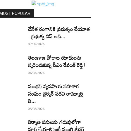
MOST POPULAR
చేనేత రంగానికి ప్రభుత్వం చేయూత
: ప్రభుత్వ విప్ ఆది...
07/08/2026
తెలంగాణ పోరాట యోధులను
స్మరించుకున్న సీఎం రేవంత్ రెడ్డి!
06/08/2026
మంథని వ్యవసాయ సహకార
సంఘం చైర్మన్ పదవి రామ్మూర్తి
ని...
05/08/2026
నిర్మాణ పనులను గడువులోగా
పూర్తి చేయాలి:ఐటీ మంత్రి శ్రీధర్