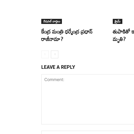
నేషనల్ వార్తలు
క్రైమ్
కేంద్ర మంత్రి ధర్మేంద్ర ప్రధాన్
తుపాకితో కా
రాజీనామా?
మృతి?
LEAVE A REPLY
Comment: