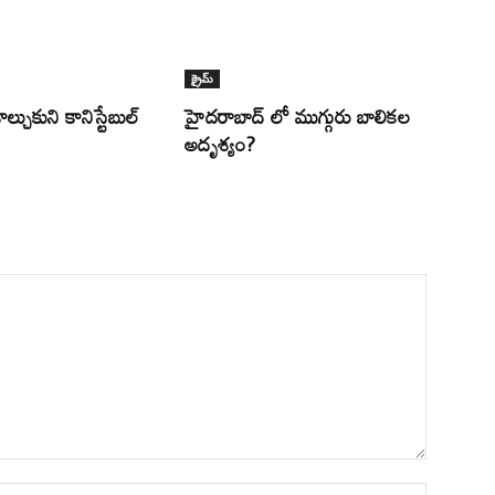
క్రైమ్
ల్చుకుని కానిస్టేబుల్
హైదరాబాద్ లో ముగ్గురు బాలికల
అదృశ్యం?
Name:*