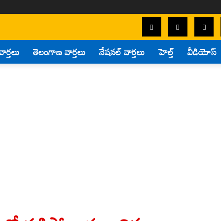
వార్తలు
తెలంగాణ వార్తలు
నేషనల్ వార్తలు
హెల్త్
వీడియోస్