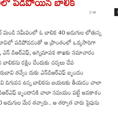
ిలో పడిపోయిన బాలిక
98
 కేశోపూర్ మండి సమీపంలో ఓ బాలిక 40 అడుగుల లోతున్న
బావిలో పడిపోవడంతో ఆ ప్రాంతంలో ఒక్కసారిగా
ు, ఎన్ డిఆర్ఎఫ్, అగ్నిమాపక శాఖకు సమాచారం
 బాలికను రక్షిం చేందుకు చర్యలు చేప
రుబావి తవ్వేం దుకు ఎన్‌డిఆర్‌ఎఫ్ బృందం
 40బావి దిగువన ఉన్న బాలికను బయటకు తీయడం చాలా
న్‌డిఆర్‌ఎఫ్‌ బృందానికి చాలా సమయం పట్టే అవకాశం
 50 అడుగుల మేర తవ్వారు.. ఆ తర్వాత వారు పైపును