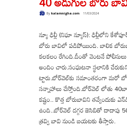
40 అడుగుల బోరు బావ
By
kalamnigha.com
11/03/2024
న్యూ ఢిల్లీ (నిఘా న్యూస్): ఢిల్లీలోని
బోరు బావిలో పడిపోయింది. బాలిక బోరు
కలకలం రేగింది.దీంతో వెంటనే పోలీసుల
అందిం చారు.సంఘటనా స్థలానికి చేరుకుని
ట్టారు.బోర్‌వెల్‌కు సమాంతరంగా మరో బో
సన్నాహాలు చేస్తోంది.బోర్‌వెల్ లోతు
కష్టం.. కొత్త బోరుబావిని తవ్వేందుకు ఎ
ఉంది..బోర్‌వెల్ దగ్గర జెసిబితో దాదాపు
త్రవ్వి బావి నుండి బయటకు తీస్తారు.