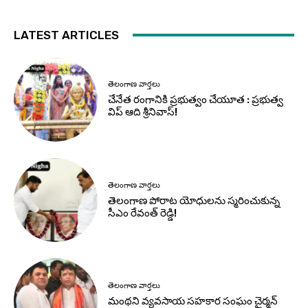
LATEST ARTICLES
తెలంగాణ వార్తలు
చేనేత రంగానికి ప్రభుత్వం చేయూత : ప్రభుత్వ
విప్ ఆది శ్రీనివాస్!
తెలంగాణ వార్తలు
తెలంగాణ పోరాట యోధులను స్మరించుకున్న
సీఎం రేవంత్ రెడ్డి!
తెలంగాణ వార్తలు
మంథని వ్యవసాయ సహకార సంఘం చైర్మన్