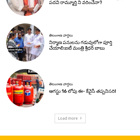
పదవి రామ్మూర్తి ని వరించేనా?
తెలంగాణ వార్తలు
నిర్మాణ పనులను గడువులోగా పూర్తి
చేయాలి:ఐటీ మంత్రి శ్రీధర్ బాబు
తెలంగాణ వార్తలు
ఆగస్టు 16 లోపు ఈ- కేవైసీ తప్పనిసరి!
Load more