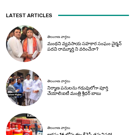
LATEST ARTICLES
తెలంగాణ వార్తలు
మంథని వ్యవసాయ సహకార సంఘం చైర్మన్
పదవి రామ్మూర్తి ని వరించేనా?
తెలంగాణ వార్తలు
నిర్మాణ పనులను గడువులోగా పూర్తి
చేయాలి:ఐటీ మంత్రి శ్రీధర్ బాబు
తెలంగాణ వార్తలు
ఆగస్టు 16 లోపు ఈ- కేవైసీ తప్పనిసరి!