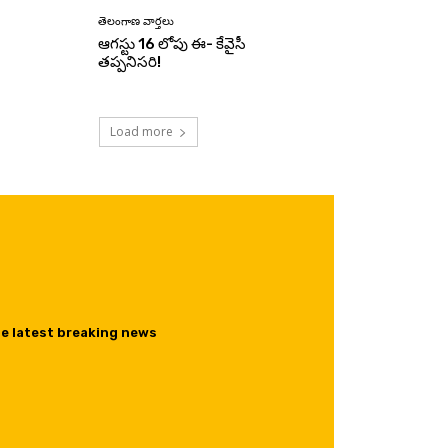
తెలంగాణ వార్తలు
ఆగస్టు 16 లోపు ఈ- కేవైసీ
తప్పనిసరి!
Load more
he latest breaking news