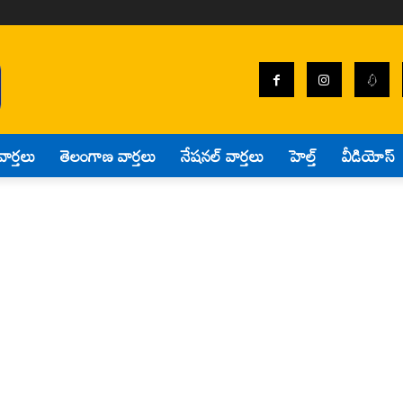
వార్తలు
తెలంగాణ వార్తలు
నేషనల్ వార్తలు
హెల్త్
వీడియోస్