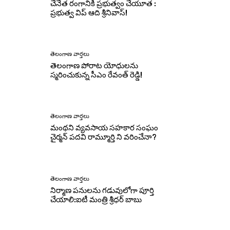
చేనేత రంగానికి ప్రభుత్వం చేయూత :
ప్రభుత్వ విప్ ఆది శ్రీనివాస్!
తెలంగాణ వార్తలు
తెలంగాణ పోరాట యోధులను
స్మరించుకున్న సీఎం రేవంత్ రెడ్డి!
తెలంగాణ వార్తలు
మంథని వ్యవసాయ సహకార సంఘం
చైర్మన్ పదవి రామ్మూర్తి ని వరించేనా?
తెలంగాణ వార్తలు
నిర్మాణ పనులను గడువులోగా పూర్తి
చేయాలి:ఐటీ మంత్రి శ్రీధర్ బాబు