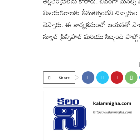
తల్లితండ్రులను కోరారు. చివరగా మనల్ని
విజయతిరాలకు తీసుకెళ్తుందని చిన్నారుల భవిష్
చెప్పారు. ఈ కార్యక్రమంలో ఆయనతో పాటు సె
స్కూల్ ప్రిన్సిపాల్ మరియు సిబ్బంది పాల్
Share
kalamnigha.com
https://kalamnigha.com