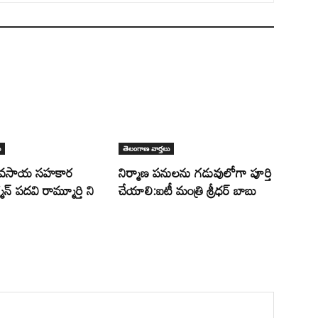
ు
తెలంగాణ వార్తలు
్యవసాయ సహకార
నిర్మాణ పనులను గడువులోగా పూర్తి
న్ పదవి రామ్మూర్తి ని
చేయాలి:ఐటీ మంత్రి శ్రీధర్ బాబు