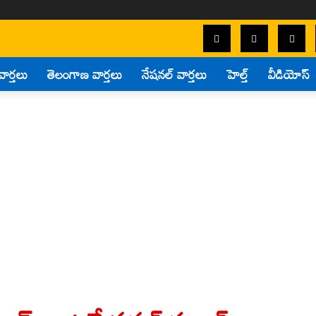
వార్తలు
తెలంగాణ వార్తలు
నేషనల్ వార్తలు
హెల్త్
వీడియోస్