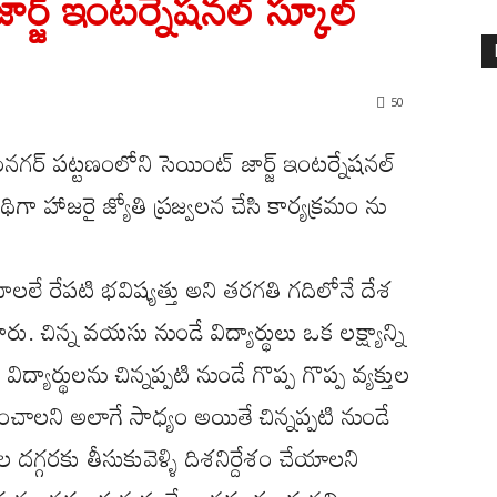
్జ్ ఇంటర్నేషనల్ స్కూల్
50
ంనగర్ పట్టణంలోని సెయింట్ జార్జ్ ఇంటర్నేషనల్
ిగా హాజరై జ్యోతి ప్రజ్వలన చేసి కార్యక్రమం ను
ే రేపటి భవిష్యత్తు అని తరగతి గదిలోనే దేశ
రు. చిన్న వయసు నుండే విద్యార్థులు ఒక లక్ష్యాన్ని
ద్యార్థులను చిన్నప్పటి నుండే గొప్ప గొప్ప వ్యక్తుల
ర్పించాలని అలాగే సాధ్యం అయితే చిన్నప్పటి నుండే
ల దగ్గరకు తీసుకువెళ్ళి దిశనిర్దేశం చేయాలని