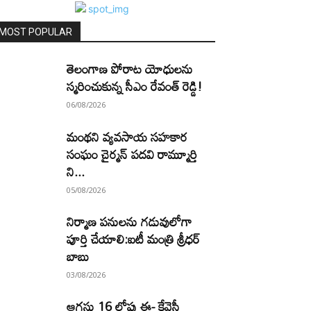
MOST POPULAR
తెలంగాణ పోరాట యోధులను
స్మరించుకున్న సీఎం రేవంత్ రెడ్డి!
06/08/2026
మంథని వ్యవసాయ సహకార
సంఘం చైర్మన్ పదవి రామ్మూర్తి
ని...
05/08/2026
నిర్మాణ పనులను గడువులోగా
పూర్తి చేయాలి:ఐటీ మంత్రి శ్రీధర్
బాబు
03/08/2026
ఆగస్టు 16 లోపు ఈ- కేవైసీ