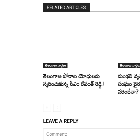
RELATED ARTICLES
తెలంగాణ వార్తలు
తెలంగాణ వార్తల
తెలంగాణ పోరాట యోధులను
మంథని వ
స్మరించుకున్న సీఎం రేవంత్ రెడ్డి!
సంఘం చైర్మ
వరించేనా?
LEAVE A REPLY