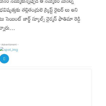
 మనం నమ్ముకున్నప్పుడే ఆ నమ్మకం మనల్ని
యత్తుకు తల్లితండ్రులె స్ర్కిప్ట్ రైటర్ లు అని
యింట్ జార్జ్ స్కూల్స్ చైర్మన్ ఫాతిమా రెడ్డి
గొన్నారు…
- Advertisment -