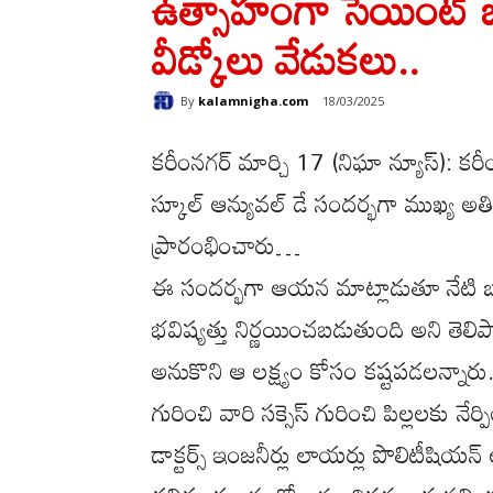
ఉత్సాహంగా సెయింట్ జార
వీడ్కోలు వేడుకలు..
By
kalamnigha.com
18/03/2025
కరీంనగర్ మార్చి 17 (నిఘా న్యూస్): కరీ
స్కూల్ ఆన్యువల్ డే సందర్భగా ముఖ్య అతిథ
ప్రారంభించారు…
ఈ సందర్భగా ఆయన మాట్లాడుతూ నేటి బాలల
భవిష్యత్తు నిర్ణయించబడుతుంది అని తెలిపా
అనుకొని ఆ లక్ష్యం కోసం కష్టపడలన్నారు. వి
గురించి వారి సక్సెస్ గురించి పిల్లలకు నే
డాక్టర్స్ ఇంజనీర్లు లాయర్లు పొలిటీషియన్ 