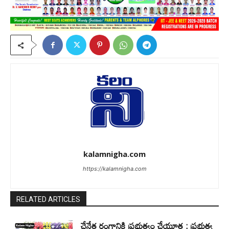
kalamnigha.com
https://kalamnigha.com
RELATED ARTICLES
చేనేత రంగానికి ప్రభుత్వం చేయూత : ప్రభుత్వ