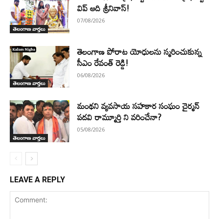
విప్ ఆది శ్రీనివాస్!
07/08/2026
తెలంగాణ వార్తలు
తెలంగాణ పోరాట యోధులను స్మరించుకున్న
సీఎం రేవంత్ రెడ్డి!
06/08/2026
తెలంగాణ వార్తలు
మంథని వ్యవసాయ సహకార సంఘం చైర్మన్
పదవి రామ్మూర్తి ని వరించేనా?
05/08/2026
తెలంగాణ వార్తలు
LEAVE A REPLY