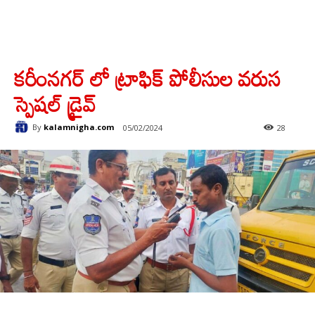
కరీంనగర్ లో ట్రాఫిక్ పోలీసుల వరుస
స్పెషల్ డ్రైవ్
By
kalamnigha.com
05/02/2024
28