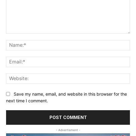
Comment:
Na
Ema
Web
Save my name, email, and website in this browser for the
next time I comment.
- Advertisment -