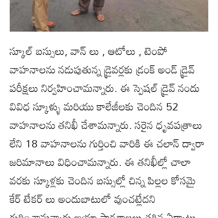
స్కూల్ బస్సులు, వాన్ లు , ఆటోలు , టెంపో
వాహనాలను నడుపుతున్న డ్రైవర్లకు డ్రంక్ అండ్ డ్రైవ్
పరీక్షలు నిర్వహించామన్నారు. ఈ స్పెషల్ డ్రైవ్ నందు
వివిధ స్కూళ్ళు మరియు కాలేజీలకు చెందిన 52
వాహనాలను తనిఖీ చేశామన్నారు. సరైన ధృవపత్రాలు
లేని 18 వాహనాలను గుర్తించి వారికి ఈ చలాన్ ద్వారా
జరిమానాలు విధించామన్నారు. ఈ తనిఖీల్లో చాలా
వరకు స్కూళ్లకు చెందిన బస్సుల్లో చిన్న పిల్లల కోసమై
కేర్ టేకర్ లు అందుబాటులో వుంచట్లేదని
గుర్తించామన్నారు.ఆయా పాఠశాలలు తగిన ఏర్పాట్లు