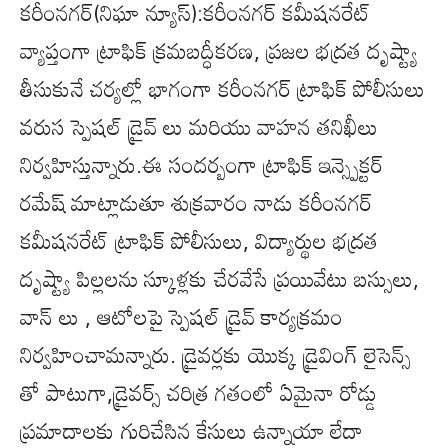
కరీంనగర్(నిఘా న్యూస్):కరీంనగర్ కమీషనరేట్
వ్యాప్తంగా ట్రాఫిక్ క్రమబద్ధీకరణ, ప్రజల భద్రత దృష్ట్యా
తీసుకునే చర్యల్లో భాగంగా కరీంనగర్ ట్రాఫిక్ పోలీసులు
వరుస స్పెషల్ డ్రైవ్ లు మరియు వాహన తనిఖీలు
నిర్వహిస్తున్నారు.ఈ సందర్బంగా ట్రాఫిక్ ఇన్స్పెక్టర్
రమేష్ మాట్లాడుతూ శుక్రవారం నాడు కరీంనగర్
కమీషనరేట్ ట్రాఫిక్ పోలీసులు, విద్యార్థుల భద్రత
దృష్ట్యా పిల్లలను స్కూళ్లకు చేరవేసే ప్రయివేటు బస్సులు,
వాన్ లు , ఆటోలపై స్పెషల్ డ్రైవ్ కార్యక్రమం
నిర్వహించామన్నారు. డ్రైవర్లకు యొక్క డ్రైవింగ్ లైసెన్స్
తో పాటుగా,డ్రైవర్స్ చరిత్ర గతంలో ఏమైనా రోడ్డు
ప్రమాదాలకు గురిచేసిన కేసులు ఉన్నాయా లేదా