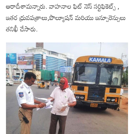
ఆరాదీశామన్నారు. వాహనాల ఫిట్ నెస్ సర్టిఫికెట్స్ ,
ఇతర ధ్రువపత్రాలు,పొల్యూషన్ మరియు ఇన్సూరెన్సులు
తనిఖీ చేసారు.