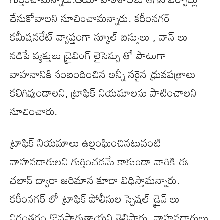
చేసుకోవాలని సూచించామన్నారు. కరీంనగర్
కమీషనరేట్ వ్యాప్తంగా స్కూల్ బస్సులు , వాన్ లు
నడిపే వ్యక్తులు డ్రైవింగ్ లైసెన్సు తో పాటుగా
వాహనానికి సంబందించిన అన్నీ సరైన ధ్రువపత్రాలు
కలిగివుండాలని, ట్రాఫిక్ నియమాలను పాటించాలని
సూచించారు.
ట్రాఫిక్ నియమాలు ఉల్లంఘించినటువంటి
వాహనదారులని గుర్తించడమే కాకుండా వారికి ఈ
చలాన్ ద్వారా జరిమాన కూడా విధిస్తామన్నారు.
కరీంనగర్ లో ట్రాఫిక్ పోలీసుల స్పెషల్ డ్రైవ్ లు
నిరంతరం కొనసాగుతాయని తెలిపారు. వాహనదారులు