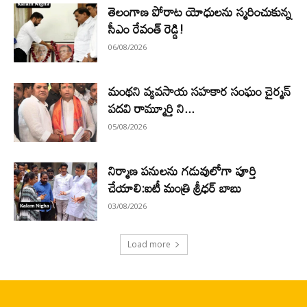
తెలంగాణ పోరాట యోధులను స్మరించుకున్న
సీఎం రేవంత్ రెడ్డి!
06/08/2026
మంథని వ్యవసాయ సహకార సంఘం చైర్మన్
పదవి రామ్మూర్తి ని...
05/08/2026
నిర్మాణ పనులను గడువులోగా పూర్తి
చేయాలి:ఐటీ మంత్రి శ్రీధర్ బాబు
03/08/2026
Load more