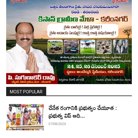
MOST POPULAR
చేనేత రంగానికి ప్రభుత్వం చేయూత :
ప్రభుత్వ విప్ ఆది...
07/08/2026