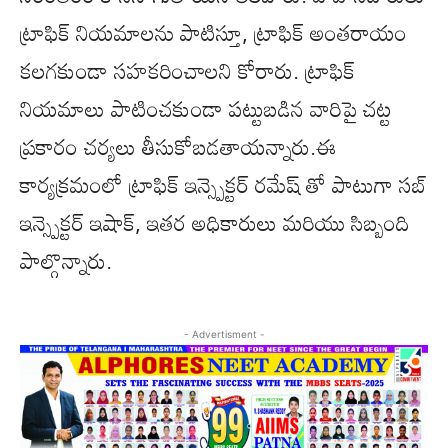
ట్రాఫిక్ నియమాలను పాటిస్తూ, ట్రాఫిక్ అంతరాయం
కలగకుండా సహకరించాలని కోరారు. ట్రాఫిక్
నియమాలు పాటించకుండా పట్టుబడిన వారిపై చట్ట
ప్రకారం చర్యలు తీసుకోబడతాయన్నారు.ఈ
కార్యక్రమంలో ట్రాఫిక్ ఇన్స్పెక్టర్ రమేష్ తో పాటుగా సబ్
ఇన్స్పెక్టర్ ఇషాక్, ఇతర అధికారులు మరియు సిబ్బంది
పాల్గొన్నారు.
- Advertisment -