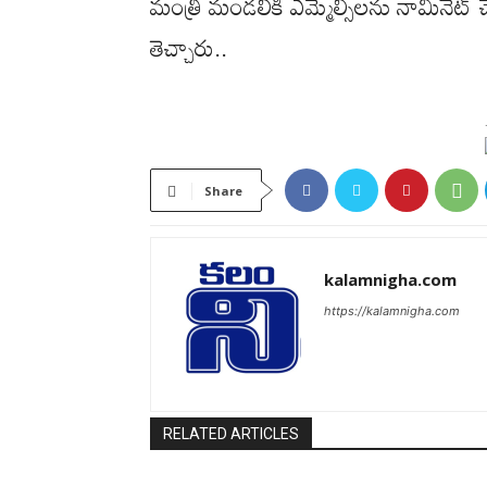
మంత్రి మండలికి ఎమ్మెల్సీలను నామినేట్ చే
తెచ్చారు..
Share
kalamnigha.com
https://kalamnigha.com
RELATED ARTICLES