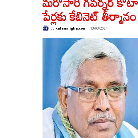
మరోసారి గవర్నర్ కోటాలో
పేర్లకు కేబినెట్ తీర్మానం
By
kalamnigha.com
13/03/2024