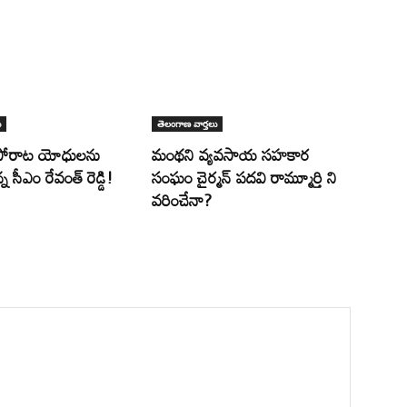
ు
తెలంగాణ వార్తలు
పోరాట యోధులను
మంథని వ్యవసాయ సహకార
న సీఎం రేవంత్ రెడ్డి!
సంఘం చైర్మన్ పదవి రామ్మూర్తి ని
వరించేనా?