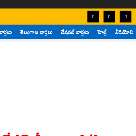
వార్తలు
తెలంగాణ వార్తలు
నేషనల్ వార్తలు
హెల్త్
వీడియోస్