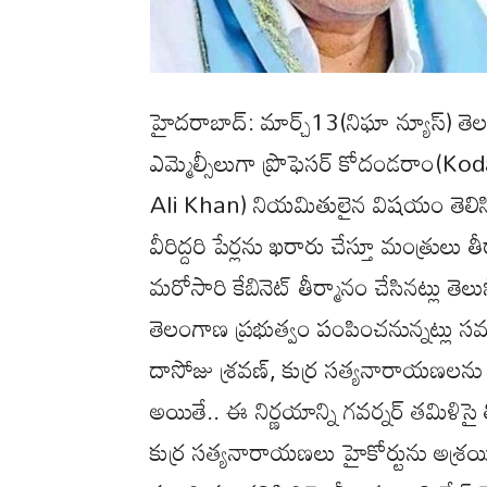
హైదరాబాద్: మార్చ్13(నిఘా న్యూస్) తె
ఎమ్మెల్సీలుగా ప్రొఫెసర్‌ కోదండరాం(K
Ali Khan) నియమితులైన విషయం తెలిసిం
వీరిద్దరి పేర్లను ఖరారు చేస్తూ మంత్రుల
మరోసారి కేబినెట్ తీర్మానం చేసినట్లు తెలుస
తెలంగాణ ప్రభుత్వం పంపించనున్నట్లు స
దాసోజు శ్రవణ్, కుర్ర సత్యనారాయణలను ఎ
అయితే.. ఈ నిర్ణయాన్ని గవర్నర్ తమిళిసై 
కుర్ర సత్యనారాయణలు హైకోర్టును అశ్రయ