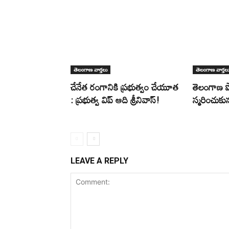
తెలంగాణ వార్తలు
తెలంగాణ వార్తల
చేనేత రంగానికి ప్రభుత్వం చేయూత
తెలంగాణ 
: ప్రభుత్వ విప్ ఆది శ్రీనివాస్!
స్మరించుకున్
LEAVE A REPLY