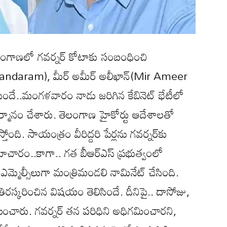
లంగాణలో గవర్నర్‌ కోటాకు సంబంధించి
odandaram), మీర్‌ అమీర్‌ అలీఖాన్‌(Mir Ameer
దే..మంగళవారం నాడు జరిగిన కేబినెట్ భేటీలో
ు తీర్మానం చేశారు. తెలంగాణ హైకోర్టు ఆదేశాలతో
్తోంది. సాయంత్రం వీరిద్దరి పేర్లను గవర్నర్‌కు
మాచారం..కాగా.. గత బీఆర్ఎస్ ప్రభుత్వంలో
మ్మెల్సీలుగా మంత్రిమండలి నామినేట్ చేసింది.
తిరస్కరించిన విషయం తెలిసిందే. దీనిపై.. దాసోజు,
ించారు. గవర్నర్ తన పరిధిని అధిగమించారని,