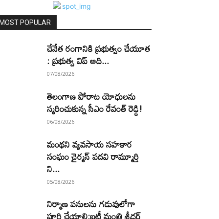
MOST POPULAR
చేనేత రంగానికి ప్రభుత్వం చేయూత
: ప్రభుత్వ విప్ ఆది...
07/08/2026
తెలంగాణ పోరాట యోధులను
స్మరించుకున్న సీఎం రేవంత్ రెడ్డి!
06/08/2026
మంథని వ్యవసాయ సహకార
సంఘం చైర్మన్ పదవి రామ్మూర్తి
ని...
05/08/2026
నిర్మాణ పనులను గడువులోగా
పూర్తి చేయాలి:ఐటీ మంత్రి శ్రీధర్