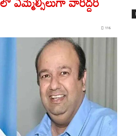
 ఎమ్మెల్సీలుగా వారిద్దరి
116