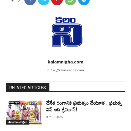
kalamnigha.com
https://kalamnigha.com
RELATED ARTICLES
చేనేత రంగానికి ప్రభుత్వం చేయూత : ప్రభుత్వ
విప్ ఆది శ్రీనివాస్!
07/08/2026
తెలంగాణ వార్తలు