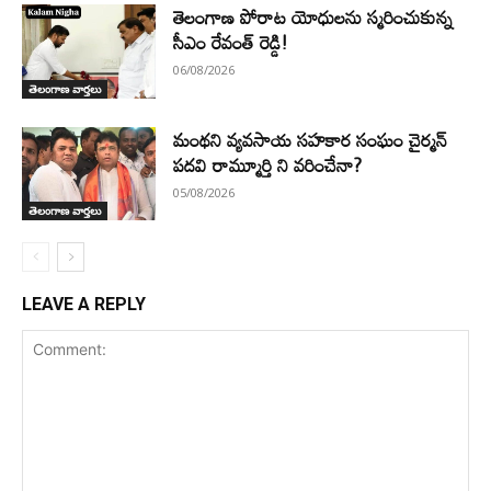
తెలంగాణ పోరాట యోధులను స్మరించుకున్న
సీఎం రేవంత్ రెడ్డి!
06/08/2026
తెలంగాణ వార్తలు
మంథని వ్యవసాయ సహకార సంఘం చైర్మన్
పదవి రామ్మూర్తి ని వరించేనా?
05/08/2026
తెలంగాణ వార్తలు
LEAVE A REPLY