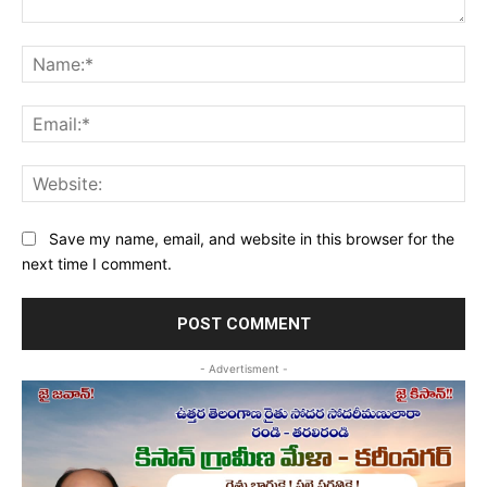
Comment:
Na
Ema
Web
Save my name, email, and website in this browser for the
next time I comment.
- Advertisment -