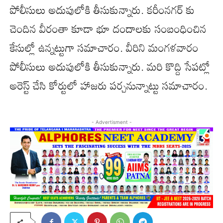
పోలీసులు అదుపులోకి తీసుకున్నారు. కరీంనగర్ కు
చెందిన వీరంతా కూడా భూ దందాలకు సంబంధించిన
కేసుల్లో ఉన్నట్టుగా సమాచారం. వీరిని మంగళవారం
పోలీసులు అదుపులోకి తీసుకున్నారు. మరి కొద్ది సేపట్లో
అరెస్ట్ చేసి కోర్టులో హాజరు పర్చనున్నాట్టు సమాచారం.
- Advertisment -