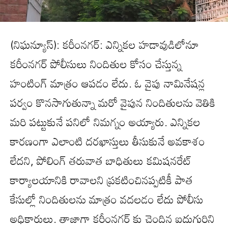
(నిఘన్యూస్): కరీంనగర్: ఎన్నికల హడావుడిలోనూ
కరీంనగర్ పోలీసులు నిందితుల కోసం చేస్తున్న
హంటింగ్ మాత్రం ఆపడం లేదు. ఓ వైపు నామినేషన్ల
పర్వం కొనసాగుతున్నా మరో వైపున నిందితులను వెతికి
మరి పట్టుకునే పనిలో నిమగ్నం అయ్యారు. ఎన్నికల
కారణంగా ఎలాంటి దరఖాస్తులు తీసుకునే అవకాశం
లేదని, పోలింగ్ తరువాత బాధితులు కమిషనరేట్
కార్యాలయానికి రావాలని ప్రకటించినప్పటికీ పాత
కేసుల్లో నిందితులను మాత్రం వదలడం లేదు పోలీసు
అధికారులు. తాజాగా కరీంనగర్ కు చెందిన ఐదుగురిని