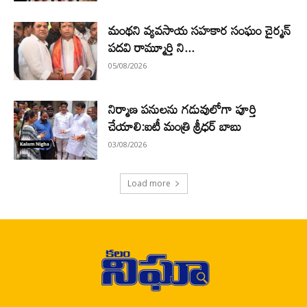
మంథని వ్యవసాయ సహకార సంఘం చైర్మన్
పదవి రామ్మూర్తి ని...
05/08/2026
నిర్మాణ పనులను గడువులోగా పూర్తి
చేయాలి:ఐటీ మంత్రి శ్రీధర్ బాబు
03/08/2026
Load more