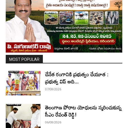
MOST POPULAR
చేనేత రంగానికి ప్రభుత్వం చేయూత :
ప్రభుత్వ విప్ ఆది...
07/08/2026
తెలంగాణ పోరాట యోధులను స్మరించుకున్న
సీఎం రేవంత్ రెడ్డి!
06/08/2026