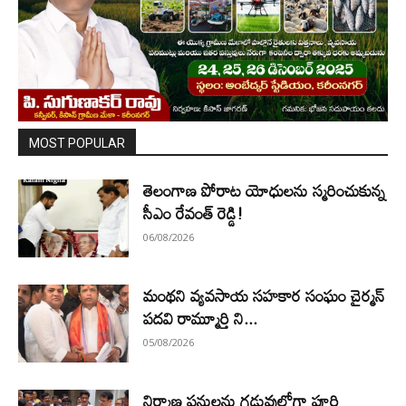
MOST POPULAR
తెలంగాణ పోరాట యోధులను స్మరించుకున్న
సీఎం రేవంత్ రెడ్డి!
06/08/2026
మంథని వ్యవసాయ సహకార సంఘం చైర్మన్
పదవి రామ్మూర్తి ని...
05/08/2026
నిర్మాణ పనులను గడువులోగా పూర్తి