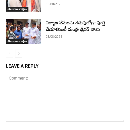
05/08/2026
తెలంగాణ వార్తలు
నిర్మాణ పనులను గడువులోగా పూర్తి
చేయాలి:ఐటీ మంత్రి శ్రీధర్ బాబు
03/08/2026
తెలంగాణ వార్తలు
LEAVE A REPLY
Comment: