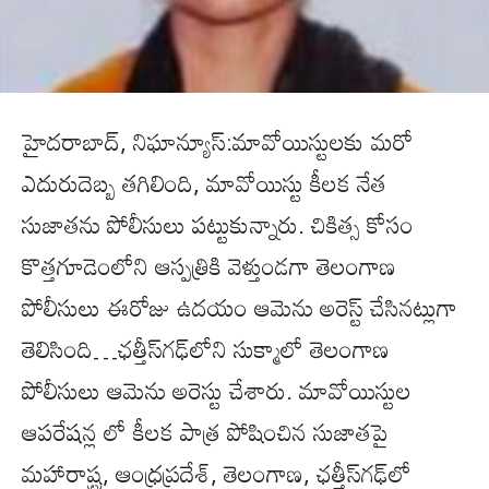
హైదరాబాద్, నిఘాన్యూస్:మావోయిస్టులకు మరో
ఎదురుదెబ్బ తగిలింది, మావోయిస్టు కీలక నేత
సుజాతను పోలీసులు పట్టుకున్నారు. చికిత్స కోసం
కొత్తగూడెంలోని ఆస్పత్రికి వెళ్తుండగా తెలంగాణ
పోలీసులు ఈరోజు ఉదయం ఆమెను అరెస్ట్‌ చేసినట్లుగా
తెలిసింది…ఛత్తీస్‌గఢ్‌లోని సుక్మాలో తెలంగాణ
పోలీసులు ఆమెను అరెస్టు చేశారు. మావోయిస్టుల
ఆపరేషన్ల లో కీలక పాత్ర పోషించిన సుజాతపై
మహారాష్ట్ర, ఆంధ్రప్రదేశ్‌, తెలంగాణ, ఛత్తీస్‌గఢ్‌లో