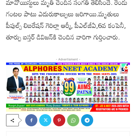
మావోయిస్టులు మృతి చెందిన సంగతి తెలిసిందే. రెండు
గంటల పాటు ఎదురుకాల్పులు జరిగాయి.మృతులు
పీపుల్స్‌ లిబరేషన్‌ గెరిల్లా ఆర్మీ, పీఎల్‌జీఏ,6వ కంపెనీ,
తూర్పు బస్తర్‌ డివిజన్‌కి చెందిన వారిగా గుర్తించారు.
- Advertisment -