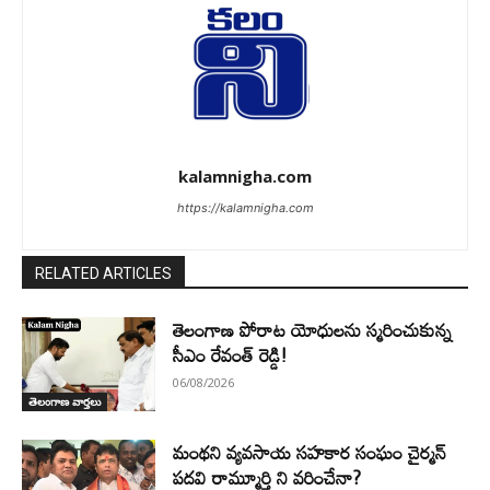
kalamnigha.com
https://kalamnigha.com
RELATED ARTICLES
తెలంగాణ పోరాట యోధులను స్మరించుకున్న
సీఎం రేవంత్ రెడ్డి!
06/08/2026
తెలంగాణ వార్తలు
మంథని వ్యవసాయ సహకార సంఘం చైర్మన్
పదవి రామ్మూర్తి ని వరించేనా?