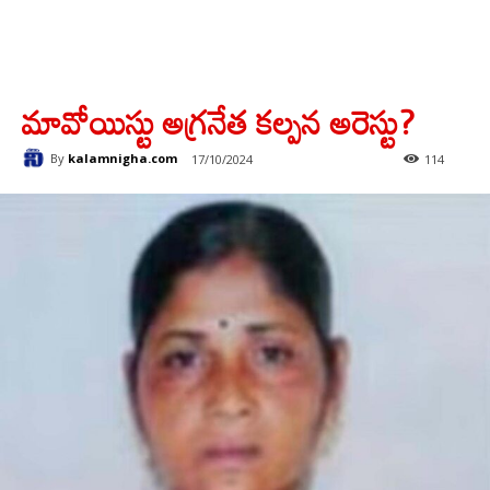
మావోయిస్టు అగ్రనేత కల్పన అరెస్టు?
By
kalamnigha.com
17/10/2024
114