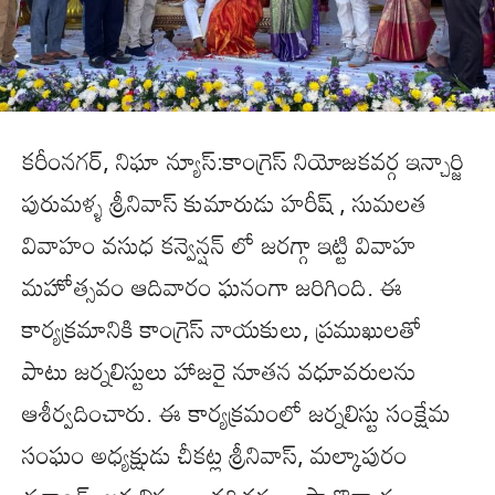
కరీంనగర్, నిఘా న్యూస్:కాంగ్రెస్ నియోజకవర్గ ఇన్చార్జి
పురుమళ్ళ శ్రీనివాస్ కుమారుడు హరీష్ , సుమలత
వివాహం వసుధ కన్వెన్షన్ లో జరగ్గా ఇట్టి వివాహ
మహోత్సవం ఆదివారం ఘనంగా జరిగింది. ఈ
కార్యక్రమానికి కాంగ్రెస్ నాయకులు, ప్రముఖులతో
పాటు జర్నలిస్టులు హాజరై నూతన వధూవరులను
ఆశీర్వదించారు. ఈ కార్యక్రమంలో జర్నలిస్టు సంక్షేమ
సంఘం అధ్యక్షుడు చీకట్ల శ్రీనివాస్, మల్కాపురం