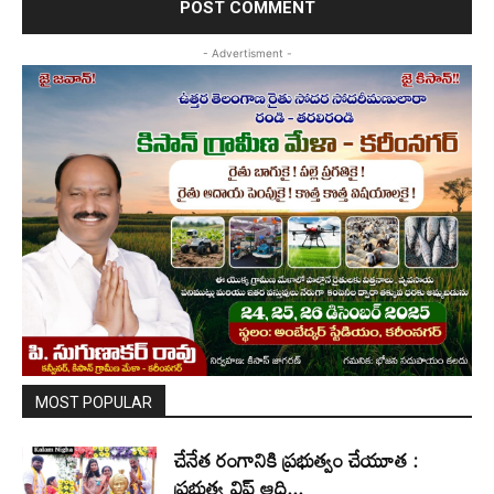
- Advertisment -
MOST POPULAR
చేనేత రంగానికి ప్రభుత్వం చేయూత :
ప్రభుత్వ విప్ ఆది...