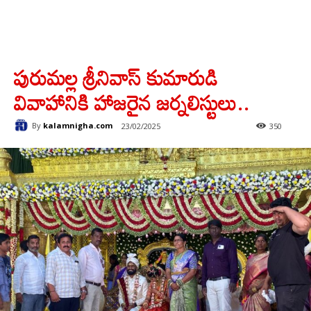
పురుమల్ల శ్రీనివాస్ కుమారుడి
వివాహానికి హాజరైన జర్నలిస్టులు..
By
kalamnigha.com
23/02/2025
350