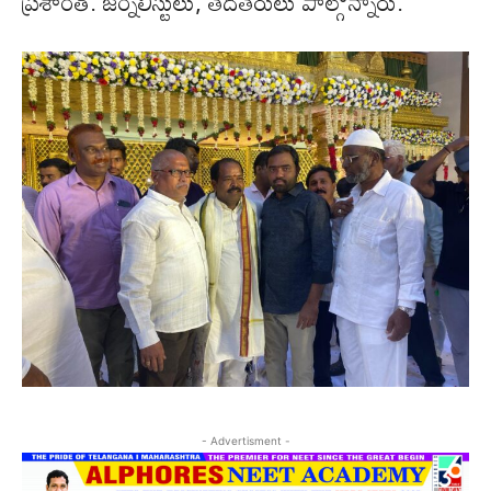
ప్రశాంత్. జర్నలిస్టులు, తదితరులు పాల్గొన్నారు.
- Advertisment -