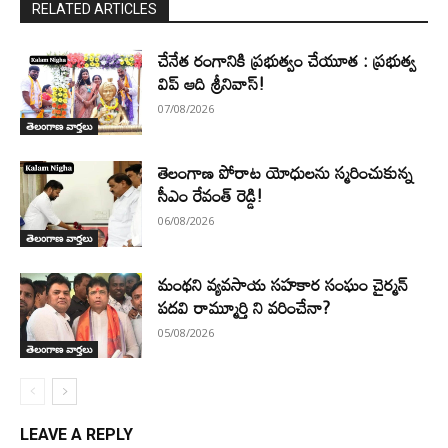
RELATED ARTICLES
చేనేత రంగానికి ప్రభుత్వం చేయూత : ప్రభుత్వ
విప్ ఆది శ్రీనివాస్!
07/08/2026
తెలంగాణ వార్తలు
తెలంగాణ పోరాట యోధులను స్మరించుకున్న
సీఎం రేవంత్ రెడ్డి!
06/08/2026
తెలంగాణ వార్తలు
మంథని వ్యవసాయ సహకార సంఘం చైర్మన్
పదవి రామ్మూర్తి ని వరించేనా?
05/08/2026
తెలంగాణ వార్తలు
LEAVE A REPLY