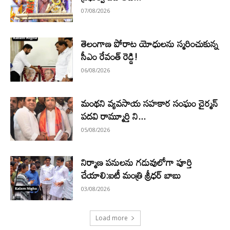
07/08/2026
తెలంగాణ పోరాట యోధులను స్మరించుకున్న
సీఎం రేవంత్ రెడ్డి!
06/08/2026
మంథని వ్యవసాయ సహకార సంఘం చైర్మన్
పదవి రామ్మూర్తి ని...
05/08/2026
నిర్మాణ పనులను గడువులోగా పూర్తి
చేయాలి:ఐటీ మంత్రి శ్రీధర్ బాబు
03/08/2026
Load more