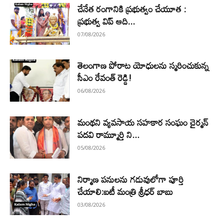
చేనేత రంగానికి ప్రభుత్వం చేయూత :
ప్రభుత్వ విప్ ఆది...
07/08/2026
తెలంగాణ పోరాట యోధులను స్మరించుకున్న
సీఎం రేవంత్ రెడ్డి!
06/08/2026
మంథని వ్యవసాయ సహకార సంఘం చైర్మన్
పదవి రామ్మూర్తి ని...
05/08/2026
నిర్మాణ పనులను గడువులోగా పూర్తి
చేయాలి:ఐటీ మంత్రి శ్రీధర్ బాబు
03/08/2026