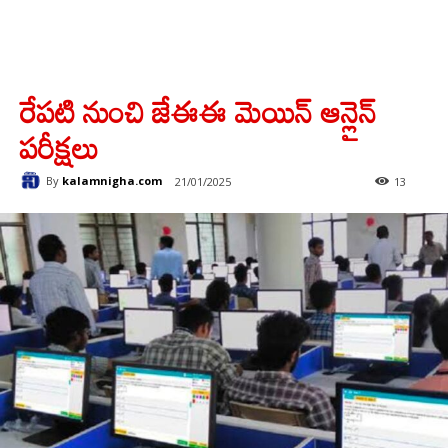
రేపటి నుంచి జేఈఈ మెయిన్ ఆన్లైన్
పరీక్షలు
By
kalamnigha.com
21/01/2025
13