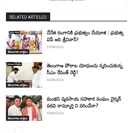
RELATED ARTICLES
చేనేత రంగానికి ప్రభుత్వం చేయూత : ప్రభుత్వ
విప్ ఆది శ్రీనివాస్!
07/08/2026
తెలంగాణ వార్తలు
తెలంగాణ పోరాట యోధులను స్మరించుకున్న
సీఎం రేవంత్ రెడ్డి!
06/08/2026
తెలంగాణ వార్తలు
మంథని వ్యవసాయ సహకార సంఘం చైర్మన్
పదవి రామ్మూర్తి ని వరించేనా?
05/08/2026
తెలంగాణ వార్తలు