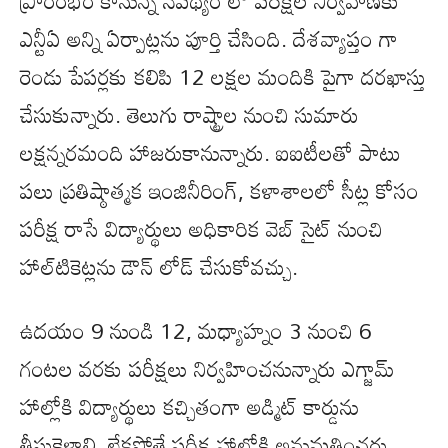
ప్రారంభం కానున్న నేపథ్యం లో పరీక్షల నిర్వహణకు
ఎన్టీఏ అన్ని ఏర్పాట్లను పూర్తి చేసింది. దేశవ్యాప్తం గా
రెండు పేపర్లకు కలిపి 12 లక్షల మందికి పైగా దరఖాస్తు
చేసుకున్నారు. తెలుగు రాష్ట్రాల నుంచి సుమారు
లక్షన్నరమంది హాజరుకానున్నారు. ఐఐటీలతో పాటు
పలు ప్రతిష్ఠాత్మక ఇంజినీరింగ్, కళాశాలలో సీట్ల కోసం
పరీక్ష రాసే విద్యార్థులు అధికారిక వెబ్ సైట్ నుంచి
హాల్‌టికెట్ల‌ను డౌన్ లోడ్ చేసుకోవచ్చు.
ఉదయం 9 నుండి 12, మధ్యాహ్నం 3 నుంచి 6
గంటల వరకు పరీక్షలు నిర్వహించనున్నారు ఎగ్జామ్
హాల్లోకి విద్యార్థులు కచ్చితంగా అడ్మిట్ కార్డును
తీసుకెళ్లాలి. లేకపోతే పరీక్ష హాల్లోకి అనుమతించరు.