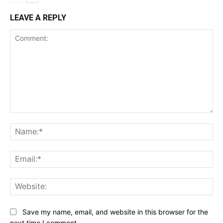
LEAVE A REPLY
Comment:
Na
Ema
Web
Save my name, email, and website in this browser for the
next time I comment.