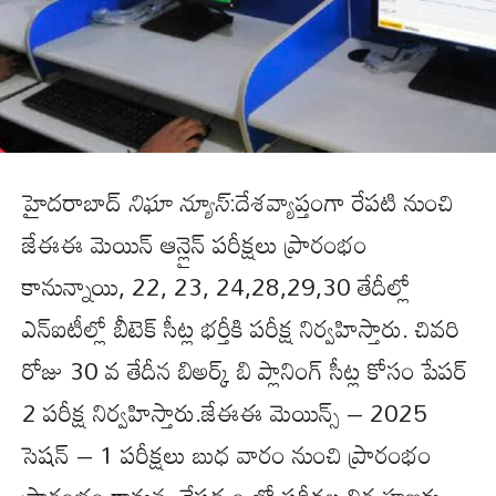
హైదరాబాద్
నిఘా న్యూస్
:దేశవ్యాప్తంగా రేపటి నుంచి
జేఈఈ మెయిన్ ఆన్లైన్ పరీక్షలు ప్రారంభం
కానున్నాయి, 22, 23, 24,28,29,30 తేదీల్లో
ఎన్ఐటీల్లో బీటెక్ సీట్ల భర్తీకి పరీక్ష నిర్వహిస్తారు. చివరి
రోజు 30 వ తేదీన బిఅర్క్ బి ప్లానింగ్ సీట్ల కోసం పేపర్
2 పరీక్ష నిర్వహిస్తారు.జేఈఈ మెయిన్స్ – 2025
సెషన్ – 1 పరీక్షలు బుధ‌ వారం నుంచి ప్రారంభం