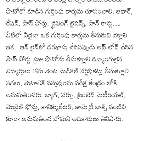
ఫొటోతో కూడిన గుర్తింపు కార్డును చూపించాలి. ఆధార్,
రేషన్, పాస్ పోర్టు, డ్రైవింగ్ లైసెన్స్, పాన్ కార్డు…
వీటిలో ఏదైనా ఒక గుర్తింపు కార్డును తీసుకుని వెళ్లాలి.
ఇక‌.. ఆన్ లైన్‌లో దరఖాస్తు చేసినప్పుడు అప్ లోడ్ చేసిన
పాస్ పోర్టు సైజు ఫొటోను తీసుకెళ్లాలి.దివ్యాంగులైన
విద్యార్థులు తమ వెంట మెడికల్ సర్టిఫికెట్లు తీసుకెళ్లాలి.
నగలు, మెటాలిక్ వస్తువులను పరీక్ష కేంద్రం లోకి
అనుమతించరు. బ్యాగ్, పర్సు, ప్రింటెడ్ మెటీరియల్,
మొబైల్ ఫోన్లు, కాలిక్యులేటర్, జామెట్రీ బాక్స్ వంటివి
కూడా అనుమ‌తించ‌ బోమ‌ని అధికారులు తెలిపారు.