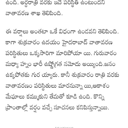
ఉంది. అర్ధరాత్రి వరకు ఇదే పరిస్థితి ఉంటుందని
వాతావరణ శాఖ తెలిపింది.
ఈ వర్షాలు అంతటా ఒకే విధంగా ఉండవని తెలిపింది.
కాగా శుక్రవారం ఉదయం హైదరాబాద్ వాతావరణ
పరిస్థితులు ఒక్కసారిగా మారిపోయా యి. గురువారం
మధ్యా హ్నం భారీ ఉష్ణోగ్రత నమోదు అయ్యింది.జనం
ఉక్కపోతకు గుర య్యారు. కానీ శుక్రవారం రాత్రి వరకు
వాతావరణం పరిస్థితులు మారనున్నా యి,ఆకాశం
మేఘాలు కమ్ముకుని తేమతో కూడి ఉంది. కొన్ని
ప్రాంతాల్లో వర్షం వచ్చే సూచనలు కనిపిస్తున్నాయి.