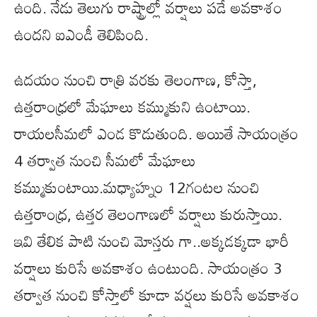
ఉంది. నేడు తెలుగు రాష్ట్రాల్లో వర్షాలు పడే అవకాశం
ఉందని ఐఎండీ తెలిపింది.
ఉదయం నుంచి రాత్రి వరకు తెలంగాణ, కోస్తా,
ఉత్తరాంధ్రలో మేఘాలు కమ్ముకుని ఉంటాయి.
రాయలసీమలో ఎండ కొడుతుంది. అయితే సాయంత్రం
4 తర్వాత నుంచి సీమలో మేఘాలు
కమ్ముకుంటాయి.మధ్యాహ్నం 12గంటల నుంచి
ఉత్తరాంధ్ర, ఉత్తర తెలంగాణలో వర్షాలు కురుస్తాయి.
ఇవి తేలిక పాటి నుంచి మోస్తరు గా..అక్కడక్కడా భారీ
వర్షాలు కురిసే అవకాశం ఉంటుంది. సాయంత్రం 3
తర్వాత నుంచి కోస్తాలో కూడా వర్షలు కురిసే అవకాశం