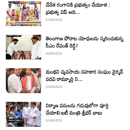
చేనేత రంగానికి ప్రభుత్వం చేయూత :
ప్రభుత్వ విప్ ఆది...
07/08/2026
తెలంగాణ పోరాట యోధులను స్మరించుకున్న
సీఎం రేవంత్ రెడ్డి!
06/08/2026
మంథని వ్యవసాయ సహకార సంఘం చైర్మన్
పదవి రామ్మూర్తి ని...
05/08/2026
నిర్మాణ పనులను గడువులోగా పూర్తి
చేయాలి:ఐటీ మంత్రి శ్రీధర్ బాబు
03/08/2026