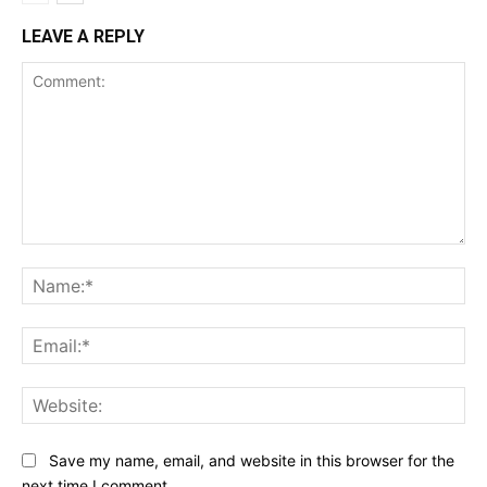
LEAVE A REPLY
Comment:
Na
Ema
Web
Save my name, email, and website in this browser for the
next time I comment.