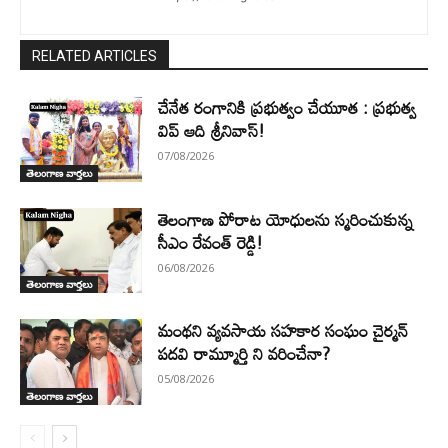
RELATED ARTICLES
చేనేత రంగానికి ప్రభుత్వం చేయూత : ప్రభుత్వ
విప్ ఆది శ్రీనివాస్!
07/08/2026
తెలంగాణ వార్తలు
తెలంగాణ పోరాట యోధులను స్మరించుకున్న
సీఎం రేవంత్ రెడ్డి!
06/08/2026
తెలంగాణ వార్తలు
మంథని వ్యవసాయ సహకార సంఘం చైర్మన్
పదవి రామ్మూర్తి ని వరించేనా?
05/08/2026
తెలంగాణ వార్తలు