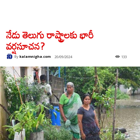
నేడు తెలుగు రాష్ట్రాలకు భారీ
వర్షసూచన?
By
kalamnigha.com
20/09/2024
133