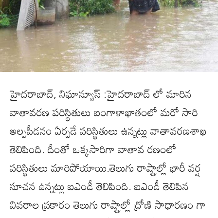
హైదరాబాద్, నిఘాన్యూస్ :హైదరాబాద్ లో మారిన
వాతావరణ పరిస్థితులు బంగాళాఖాతంలో మరో సారి
అల్పపీడనం ఏర్పడే పరిస్థితులు ఉన్నట్లు వాతావరణశాఖ
తెలిపింది. దీంతో ఒక్కసారిగా వాతావ రణంలో
పరిస్థితులు మారిపోయాయి.తెలుగు రాష్ట్రాల్లో భారీ వర్ష
సూచన ఉన్నట్లు ఐఎండీ తెలిపింది. ఐఎండీ తెలిపిన
వివరాల ప్రకారం తెలుగు రాష్ట్రాల్లో ద్రోణి సాధారణం గా