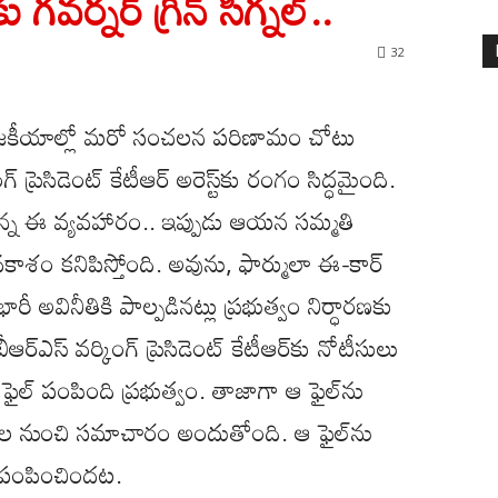
ు గవర్నర్ గ్రీన్ సిగ్నల్..
32
రాజకీయాల్లో మరో సంచలన పరిణామం చోటు
 ప్రెసిడెంట్ కేటీఆర్ అరెస్ట్‌కు రంగం సిద్ధమైంది.
ో ఉన్న ఈ వ్యవహారం.. ఇప్పుడు ఆయన సమ్మతి
శం కనిపిస్తోంది. అవును, ఫార్ములా ఈ-కార్
భారీ అవినీతికి పాల్పడినట్లు ప్రభుత్వం నిర్ధారణకు
ర్ఎస్ వర్కింగ్ ప్రెసిడెంట్‌ కేటీఆర్‌కు నోటీసులు
ఫైల్ పంపింది ప్రభుత్వం. తాజాగా ఆ ఫైల్‌ను
గాల నుంచి సమాచారం అందుతోంది. ఆ ఫైల్‌ను
కి పంపించిందట.