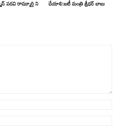
న్ పదవి రామ్మూర్తి ని
చేయాలి:ఐటీ మంత్రి శ్రీధర్ బాబు
Name:*
Email:*