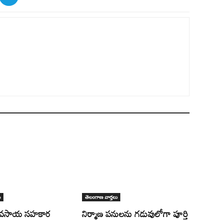
ు
తెలంగాణ వార్తలు
్యవసాయ సహకార
నిర్మాణ పనులను గడువులోగా పూర్తి