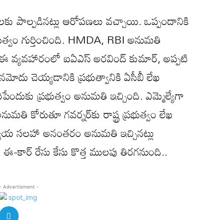
నలకు పాల్పడినట్లు ఆరోపణలు వచ్చాయి. ఒప్పందానికి
ప్రభుత్వం గుర్తించింది. HMDA, RBI అనుమతి
ు. ఈ వ్యవహారంలో ఐఏఎస్ అరవింద్ కుమార్, అప్పటి
ునమోదు చెయ్యడానికి ప్రభుత్వానికి ఏసీబీ లేఖ
పేందుకు ప్రభుత్వం అనుమతి ఇచ్చింది. ఎమ్మెల్యేగా
నుమతి కోరుతూ గవర్నర్‌కు రాష్ట్ర ప్రభుత్వం లేఖ
. న్యాయ సలహా అనంతరం అనుమతి ఇచ్చినట్లు
ా ఈ-కార్ రేసు కేసు కొత్త ములపు తిరగనుంది..
- Advertisment -