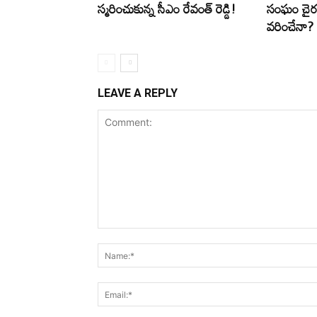
స్మరించుకున్న సీఎం రేవంత్ రెడ్డి!
సంఘం చైర్మ
వరించేనా?
LEAVE A REPLY
Comment: