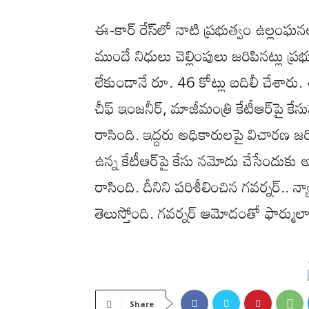
ఈ-కార్ రేస్‌లో నాటి ప్రభుత్వం ఉల్లంఘ
ముందే నిధులు చెల్లింపులు జరిపినట్లు 
లేకుండానే రూ. 46 కోట్లు బదిలీ చేశార
చీఫ్ ఇంజనీర్, మాజీమంత్రి కేటీఆర్‌పై కేస
రాసింది. ఇద్దరు అధికారులపై విచారణ జరి
ఉన్న కేటీఆర్‌పై కేసు నమోదు చేసేందుకు అ
రాసింది. దీనిని పరిశీలించిన గవర్నర్.
తెలుస్తోంది. గవర్నర్‌ ఆమోదంతో ఫార్ముల
Share