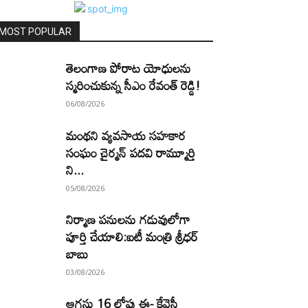
MOST POPULAR
తెలంగాణ పోరాట యోధులను
స్మరించుకున్న సీఎం రేవంత్ రెడ్డి!
06/08/2026
మంథని వ్యవసాయ సహకార
సంఘం చైర్మన్ పదవి రామ్మూర్తి
ని...
05/08/2026
నిర్మాణ పనులను గడువులోగా
పూర్తి చేయాలి:ఐటీ మంత్రి శ్రీధర్
బాబు
03/08/2026
ఆగస్టు 16 లోపు ఈ- కేవైసీ