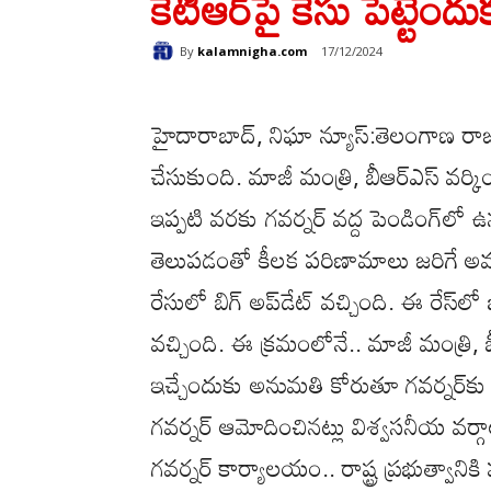
కేటీఆర్‌పై కేసు పెట్టేందుక
By
kalamnigha.com
17/12/2024
హైదారాబాద్, నిఘా న్యూస్:తెలంగాణ 
చేసుకుంది. మాజీ మంత్రి, బీఆర్ఎస్ వర్కింగ్
ఇప్పటి వరకు గవర్నర్ వద్ద పెండింగ్‌ల
తెలుపడంతో కీలక పరిణామాలు జరిగే అవకా
రేసులో బిగ్ అప్‌డేట్ వచ్చింది. ఈ రేస్‌లో 
వచ్చింది. ఈ క్రమంలోనే.. మాజీ మంత్రి, బీఆ
ఇచ్చేందుకు అనుమతి కోరుతూ గవర్నర్‌కు 
గవర్నర్ ఆమోదించినట్లు విశ్వసనీయ వర్
గవర్నర్ కార్యాలయం.. రాష్ట్ర ప్రభుత్వాని