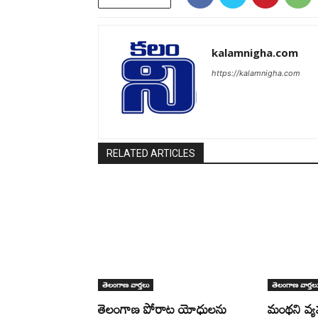
kalamnigha.com
https://kalamnigha.com
RELATED ARTICLES
తెలంగాణ వార్తలు
తెలంగాణ వార్తల
తెలంగాణ పోరాట యోధులను
మంథని వ