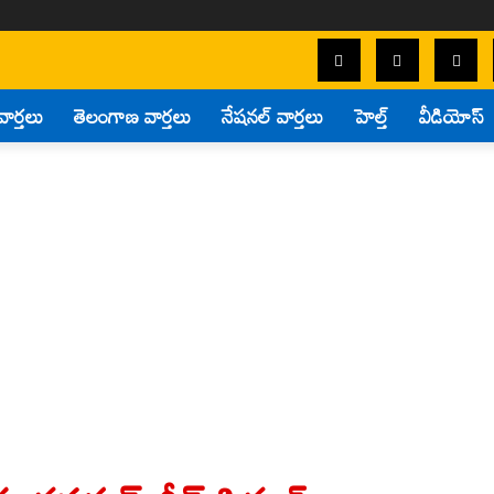
వార్తలు
తెలంగాణ వార్తలు
నేషనల్ వార్తలు
హెల్త్
వీడియోస్