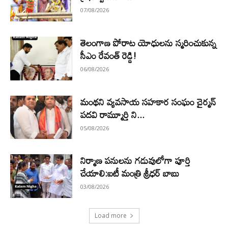
07/08/2026
తెలంగాణ పోరాట యోధులను స్మరించుకున్న
సీఎం రేవంత్ రెడ్డి!
06/08/2026
మంథని వ్యవసాయ సహకార సంఘం చైర్మన్
పదవి రామ్మూర్తి ని...
05/08/2026
నిర్మాణ పనులను గడువులోగా పూర్తి
చేయాలి:ఐటీ మంత్రి శ్రీధర్ బాబు
03/08/2026
Load more