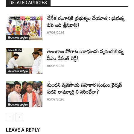
RELATED ARTICLES
చేనేత రంగానికి ప్రభుత్వం చేయూత : ప్రభుత్వ
విప్ ఆది శ్రీనివాస్!
07/08/2026
తెలంగాణ వార్తలు
తెలంగాణ పోరాట యోధులను స్మరించుకున్న
సీఎం రేవంత్ రెడ్డి!
06/08/2026
తెలంగాణ వార్తలు
మంథని వ్యవసాయ సహకార సంఘం చైర్మన్
పదవి రామ్మూర్తి ని వరించేనా?
05/08/2026
తెలంగాణ వార్తలు
LEAVE A REPLY