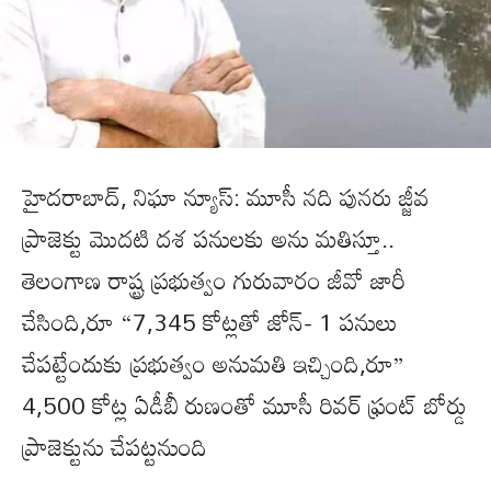
హైదరాబాద్, నిఘా న్యూస్: మూసీ నది పునరు జ్జీవ
ప్రాజెక్టు మొదటి దశ పనులకు అను మతిస్తూ..
తెలంగాణ రాష్ట్ర ప్రభుత్వం గురువారం జీవో జారీ
చేసింది,రూ “7,345 కోట్లతో జోన్- 1 పనులు
చేపట్టేందుకు ప్రభుత్వం అనుమతి ఇచ్చింది,రూ”
4,500 కోట్ల ఏడీబీ రుణంతో మూసీ రివర్ ఫ్రంట్ బోర్డు
ప్రాజెక్టును చేపట్టనుంది