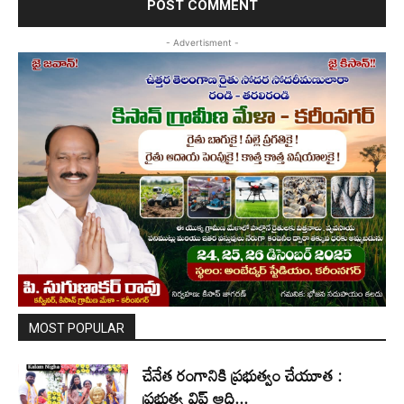
- Advertisment -
MOST POPULAR
చేనేత రంగానికి ప్రభుత్వం చేయూత :
ప్రభుత్వ విప్ ఆది...