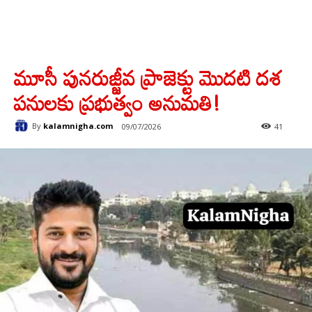
మూసీ పునరుజ్జీవ ప్రాజెక్టు మొదటి దశ
పనులకు ప్రభుత్వం అనుమతి!
By
kalamnigha.com
09/07/2026
41