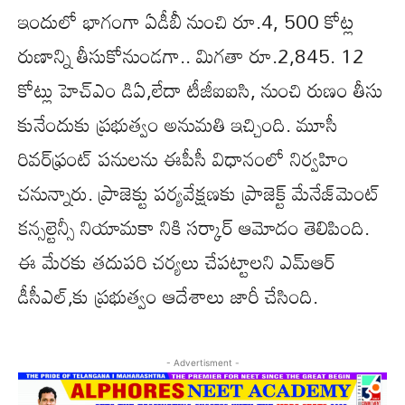
ఇందులో భాగంగా ఏడీబీ నుంచి రూ.4, 500 కోట్ల
రుణాన్ని తీసుకోనుండగా.. మిగతా రూ.2,845. 12
కోట్లు హెచ్ఎం డిఏ,లేదా టీజీఐఐసి, నుంచి రుణం తీసు
కునేందుకు ప్రభుత్వం అనుమతి ఇచ్చింది. మూసీ
రివర్‌ఫ్రంట్ పనులను ఈపీసీ విధానంలో నిర్వహిం
చనున్నారు. ప్రాజెక్టు పర్యవేక్షణకు ప్రాజెక్ట్‌ మేనేజ్‌మెంట్‌
కన్సల్టెన్సీ నియామకా నికి సర్కార్ ఆమోదం తెలిపింది.
ఈ మేరకు తదుపరి చర్యలు చేపట్టాలని ఎమ్‌ఆర్‌
డీసీఎల్‌,కు ప్రభుత్వం ఆదేశాలు జారీ చేసింది.
- Advertisment -