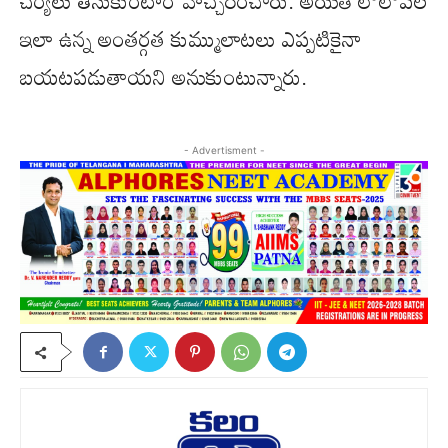
చర్యలు తీసుకుంటాం హెచ్చరించారు. అయితే లోలోపల
ఇలా ఉన్న అంతర్గత కుమ్ములాటలు ఎప్పటికైనా
బయటపడుతాయని అనుకుంటున్నారు.
- Advertisment -