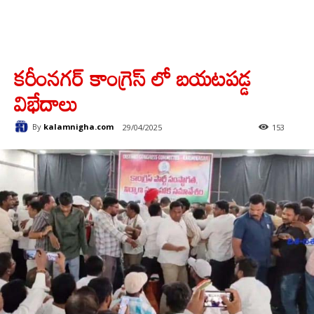
కరీంనగర్ కాంగ్రెస్ లో బయటపడ్డ
విభేదాలు
By
kalamnigha.com
29/04/2025
153