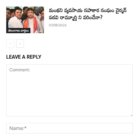
మంథని వ్యవసాయ సహకార సంఘం చైర్మన్
పదవి రామ్మూర్తి ని వరించేనా?
05/08/2026
తెలంగాణ వార్తలు
LEAVE A REPLY
Comment:
Na