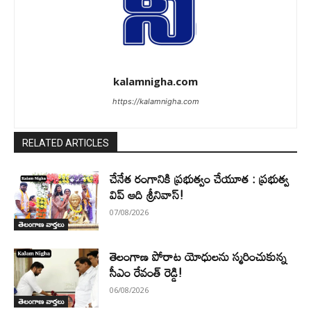
kalamnigha.com
https://kalamnigha.com
RELATED ARTICLES
చేనేత రంగానికి ప్రభుత్వం చేయూత : ప్రభుత్వ
విప్ ఆది శ్రీనివాస్!
07/08/2026
తెలంగాణ వార్తలు
తెలంగాణ పోరాట యోధులను స్మరించుకున్న
సీఎం రేవంత్ రెడ్డి!
06/08/2026
తెలంగాణ వార్తలు