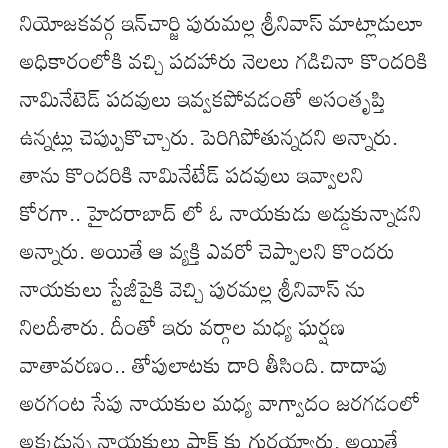
నియోజకవర్గ ఇన్‌చార్జి పురుమల్ల శ్రీనివాస్‌ మాట్లాడులూ
అధికారంలోకి వచ్చి పదహారు నెలలు గడిచినా కొందరికి
నామినేటెడ్‌ పదవులు ఇవ్వకపోవడంతో అసంతృప్తి
ఉన్నట్లు చెప్పుుకొచ్చారు. పెరిగిపోతున్నదని అన్నారు.
తాను కొందరికి నామినేటేడ్ పదవులు ఇవ్వాలని
కోరగా.. హైదరాబాద్ లో ఓ నాయకుడు అడ్డుకున్నాడని
అన్నారు. అయితే ఆ వ్యక్తి ఎవరో చెప్పాలని కొందరు
నాయకులు స్టేజీపైకి వెచ్చి పురమల్ల శ్రీనివాస్ ను
నిలదీశారు. దీంతో ఇరు వర్గాల మధ్య ఘర్షణ
వాతావరణం.. తోపులాటకు దారి తీసింది. దాదాపు
అరగంట సేపు నాయకుల మధ్య వాగ్వాదం జరగడంలో
అక్కడున్న నాయకులు షాక్ కు గురయ్యారు. అయితే