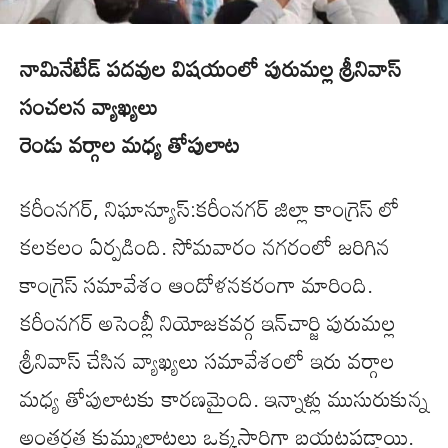
నామినేటేడ్ పదవుల విషయంలో పురుమల్ల శ్రీనివాస్
సంచలన వ్యాఖ్యలు
రెండు వర్గాల మధ్య తోపులాట
కరీంనగర్, నిఘాన్యూస్:కరీంనగర్ జిల్లా కాంగ్రెస్ లో
కలకలం ఏర్పడింది. సోమవారం నగరంలో జరిగిన
కాంగ్రెస్ సమావేశం ఆందోళనకరంగా మారింది.
కరీంనగర్‌ అసెంబ్లీ నియోజకవర్గ ఇన్‌చార్జి పురుమల్ల
శ్రీనివాస్‌ చేసిన వ్యాఖ్యలు సమావేశంలో ఇరు వర్గాల
మధ్య తోపులాటకు కారణమైంది. ఇన్నాళ్లు ముసురుకున్న
అంతర్గత కుమ్ములాటలు ఒక్కసారిగా బయటపడ్డాయి.