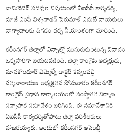
నామినేటేడ్ పదవుల విషయంలో ఏఐసీసీ కార్యదర్శి,
మాజీ ఎంపీ విశ్వనాథన్‌ పెరుమాళ్‌ ఎదుటే నాయకులు
వాగ్వాదాలకు దిగడం చర్చ నీయాంశంగా మారింది.
కరీంనగర్ జిల్లాలో ఎన్నాల్లో ముసురుకుంటున్న వివాదం
ఒక్కసారిగా బయటపడింది. జిల్లా కాంగ్రెస్‌ అధ్యక్షుడు,
మానకొండూర్‌ ఎమ్మెల్యే డాక్టర్‌ కవ్వంపల్లి
సత్యనారాయణ అధ్యక్షతన సోమవారం కరీంనగర్‌
కాంగ్రెస్ ప్రధాన కార్యాలయంలో సంస్థాగత నిర్మాణ
సన్నాహక సమావేశం జరిగింది. ఈ సమావేశానికి
ఏఐసీసీ కార్యదర్శితోపాటు జిల్లా పరిశీలకులు
హాజరయ్యారు. ఇందులో కరీంనగర్‌ అసెంబ్లీ