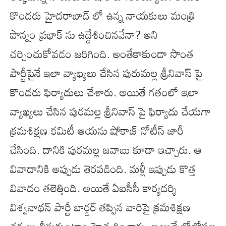
కొందరు హైదరాబాద్ లో ఉన్న నాయకులు మంత్రి
పొన్నం ప్రభాక్ ను ఉద్దేశించినవేనా? అని
చర్చించుకోవడం జరిగింది. అంతేకాకుండా సొంత
పార్టీపైనే ఇలా వ్యాఖ్యలు చేసిన పురుమల్ల శ్రీనివాస్ పై
కొందరు ఫిర్యాదులు చేశారు. అయితే గతంలో ఇలా
వ్యాఖ్యలు చేసిన పురమల్ల శ్రీనివాస్ పై ఫిర్యాదు చేయగా
క్రమశిక్షణ కమిటీ ఆయను షోకాజ్‌ నోటీస్‌ జారీ
చేసింది. దానికి పురమల్ల జవాబు కూడా ఇచ్చారు. ఆ
వివాదానికి అప్పుడు తెరపడింది. మళ్లీ ఇప్పుడు కొత్త
వివాదం తలెత్తింది. అయితే ఏఐసీసీ కార్యదర్శి
విశ్వనాథన్‌ పార్టీ బార్డర్ తప్పిన వారిపై క్రమశిక్షణ