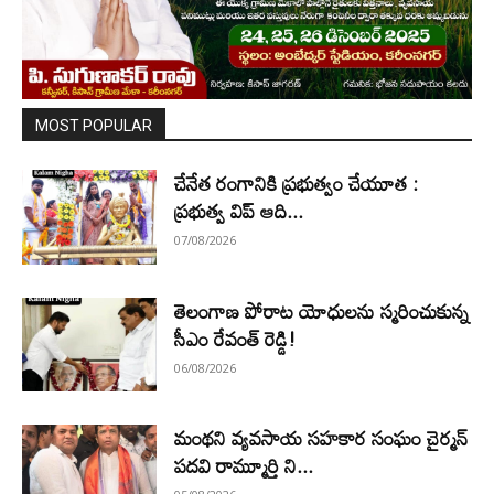
MOST POPULAR
చేనేత రంగానికి ప్రభుత్వం చేయూత :
ప్రభుత్వ విప్ ఆది...
07/08/2026
తెలంగాణ పోరాట యోధులను స్మరించుకున్న
సీఎం రేవంత్ రెడ్డి!
06/08/2026
మంథని వ్యవసాయ సహకార సంఘం చైర్మన్
పదవి రామ్మూర్తి ని...