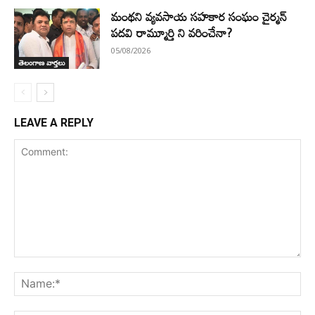
మంథని వ్యవసాయ సహకార సంఘం చైర్మన్
పదవి రామ్మూర్తి ని వరించేనా?
05/08/2026
తెలంగాణ వార్తలు
LEAVE A REPLY
Comment:
Na