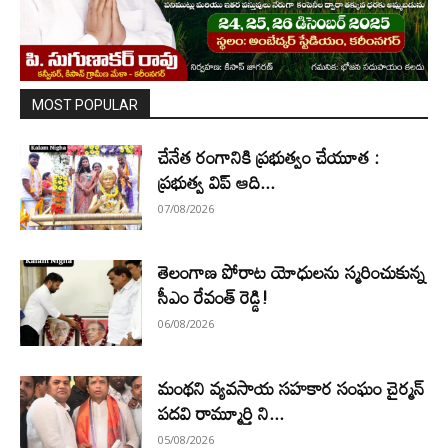
MOST POPULAR
చేనేత రంగానికి ప్రభుత్వం చేయూత :
ప్రభుత్వ విప్ ఆది...
07/08/2026
తెలంగాణ పోరాట యోధులను స్మరించుకున్న
సీఎం రేవంత్ రెడ్డి!
06/08/2026
మంథని వ్యవసాయ సహకార సంఘం చైర్మన్
పదవి రామ్మూర్తి ని...
05/08/2026