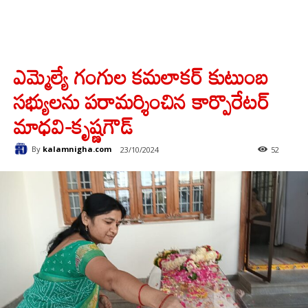
ఎమ్మెల్యే గంగుల కమలాకర్ కుటుంబ
సభ్యులను పరామర్శించిన కార్పొరేటర్
మాధవి-కృష్ణగౌడ్
By
kalamnigha.com
23/10/2024
52