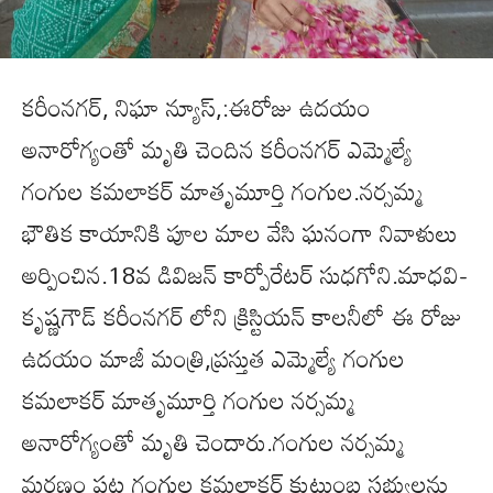
కరీంనగర్, నిఘా న్యూస్,:ఈరోజు ఉదయం
అనారోగ్యంతో మృతి చెందిన కరీంనగర్ ఎమ్మెల్యే
గంగుల కమలాకర్ మాతృమూర్తి గంగుల.నర్సమ్మ
భౌతిక కాయానికి పూల మాల వేసి ఘనంగా నివాళులు
అర్పించిన.18వ డివిజన్ కార్పోరేటర్ సుధగోని.మాధవి-
కృష్ణగౌడ్ కరీంనగర్ లోని క్రిస్టియన్ కాలనీలో ఈ రోజు
ఉదయం మాజీ మంత్రి,ప్రస్తుత ఎమ్మెల్యే గంగుల
కమలాకర్ మాతృమూర్తి గంగుల నర్సమ్మ
అనారోగ్యంతో మృతి చెందారు.గంగుల నర్సమ్మ
మరణం పట్ల గంగుల కమలాకర్ కుటుంబ సభ్యులను