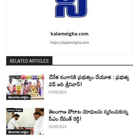
kalamnigha.com
https://kalamnigha.com
RELATED ARTICLES
చేనేత రంగానికి ప్రభుత్వం చేయూత : ప్రభుత్వ
విప్ ఆది శ్రీనివాస్!
07/08/2026
తెలంగాణ వార్తలు
తెలంగాణ పోరాట యోధులను స్మరించుకున్న
సీఎం రేవంత్ రెడ్డి!
06/08/2026
తెలంగాణ వార్తలు