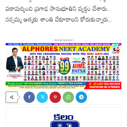
పరామర్శించి ప్రగాఢ సానుభూతిని వ్యక్తం చేశారు.
నర్సమ్మ ఆత్మకు శాంతి చేకూరాలని కోరుకున్నారు..
- Advertisment -