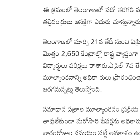
ఈ క్రమంలో తెలంగాణలో పదో తరగతి పరీక్ష
తల్లిదండ్రులు ఆసక్తిగా ఎదురు చూస్తున్నార
తెలంగాణలో మార్చి 21వ తేదీ నుంచి ఏప్ర
మొత్తం 2,650 కేంద్రాల్లో రాష్ట్ర వ్యాప్
విద్యార్థులు పరీక్షలు రాశారు.ఏప్రిల్ 7వ
మూల్యాంకనాన్ని అధికా రులు ప్రారంభిం
జరగనున్నట్లు తెలుస్తోంది.
సమాధాన పత్రాల మూల్యాంకనం ప్రక్రియ
తావులేకుండా మరోసారి పేపర్లను అధికారు
వారంరోజుల సమయం పట్టే అవకాశం ఉం