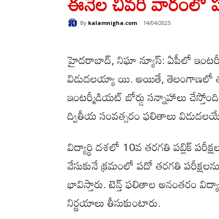
ఈనెల చివరి వారంలో ప
By
kalamnigha.com
14/04/2025
హైదరాబాద్, నిఘా న్యూస్: ఏపీలో ఇంటర్
విడుదలయ్యా యి. అయితే, తెలంగాణలో త్వ
ఇంటర్మీడియట్ బోర్డు సన్నాహాలు చేస్తోం
ద్వితీయ సంవత్సరం ఫలితాలు విడుదలయ
విద్యార్థి దశలో 10వ తరగతి పబ్లిక్ పరీక్ష
వేసుకునే క్రమంలో పదో తరగతి పరీక్షలను విద
భావిస్తారు. టెన్త్ ఫలితాల అనంతరం విద్య
నిర్ణయాలు తీసుకుంటారు.