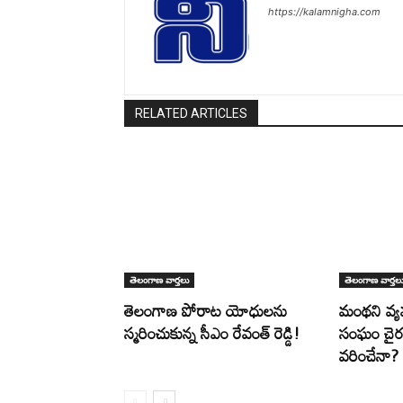
https://kalamnigha.com
RELATED ARTICLES
తెలంగాణ వార్తలు
తెలంగాణ వార్తల
తెలంగాణ పోరాట యోధులను
మంథని వ
స్మరించుకున్న సీఎం రేవంత్ రెడ్డి!
సంఘం చైర్మ
వరించేనా?