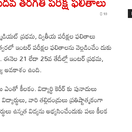
దవ తరగతి పరీక్ష ఫలితాలు
93
మీడియట్ ప్రథమ, ద్వితీయ పరీక్షల ఫలితాలు
రలో ఇంటర్ పరీక్షల ఫలితాలను వెల్లడించేం దుకు
ది. ఈనెల 21 లేదా 25వ తేదీల్లో ఇంటర్ ప్రథమ,
్యే అవకాశం ఉంది.
లు ఎంతో కీలకం. విద్యార్థి కెరీర్ కు పునాదులు
్యార్థులు, వారి తల్లిదండ్రులు ప్రతిష్టాత్మకంగా
ార్థులు ఉన్నత విద్యను అభ్యసించేందుకు పలు కీలక