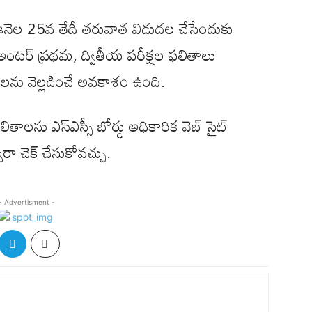
ఈనెల 25వ తేదీ తరువాత విడుదల చేసేందుకు
ి. ఇంటర్ ప్రథమ, ద్వితీయ పరీక్షల ఫలితాలు
ితాలను వెల్లడించే అవకాశం ఉంది.
లితాలను ఎస్ఎస్సీ బోర్డు అధికారిక వెబ్ సైట్
 చెక్‌ చేసుకోవచ్చు.
- Advertisment -