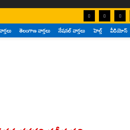
వార్తలు
తెలంగాణ వార్తలు
నేషనల్ వార్తలు
హెల్త్
వీడియోస్