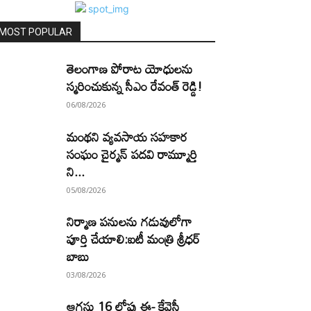
MOST POPULAR
తెలంగాణ పోరాట యోధులను
స్మరించుకున్న సీఎం రేవంత్ రెడ్డి!
06/08/2026
మంథని వ్యవసాయ సహకార
సంఘం చైర్మన్ పదవి రామ్మూర్తి
ని...
05/08/2026
నిర్మాణ పనులను గడువులోగా
పూర్తి చేయాలి:ఐటీ మంత్రి శ్రీధర్
బాబు
03/08/2026
ఆగస్టు 16 లోపు ఈ- కేవైసీ