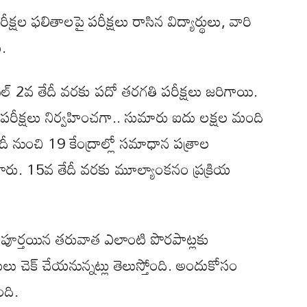
ల ఫలితాలపై పరీక్షలు రాసిన విద్యార్థులు, వారి
ు.
ిల్ 2వ తేదీ వరకు పదో తరగతి పరీక్షలు జరిగాయి.
తంగా పరీక్షలు నిర్వహించగా.. సుమారు ఐదు లక్షల మంది
 తేదీ నుంచి 19 కేంద్రాల్లో సమాధాన పత్రాల
చారు. 15వ తేదీ వరకు మూల్యాంకనం ప్రక్రియ
 పూర్తయిన తరువాత ఎలాంటి పొరపాట్లకు
లు చెక్ చేయనున్నట్లు తెలుస్తోంది. అందుకోసం
ది.