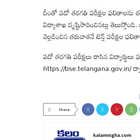
దీంతో పదో తరగతి పరీక్షల ఫలితాలను 
విద్యాశాఖ దృష్టిసారించినట్లు తెలుస్తోంద
వెల్లడించిన తరువాతనే టెన్త్ పరీక్షల ఫల
పదో తరగతి పరీక్షలు రాసిన విద్యార్థులు ఫ
https://bse.telangana.gov.in/ ద్వారా
Share
kalamnigha.com