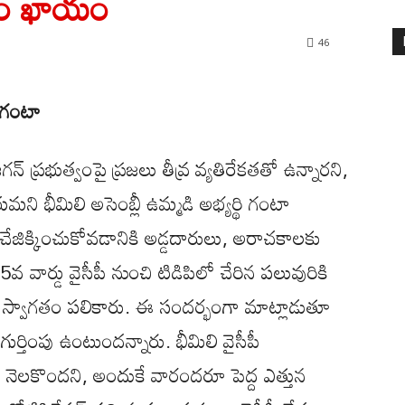
డం ఖాయం
46
ో గంటా
న్ ప్రభుత్వంపై ప్రజలు తీవ్ర వ్యతిరేకతతో ఉన్నారని,
 భీమిలి అసెంబ్లీ ఉమ్మడి అభ్యర్థి గంటా
 చేజిక్కించుకోవడానికి అడ్డదారులు, అరాచకాలకు
 వార్డు వైసీపీ నుంచి టిడిపిలో చేరిన పలువురికి
ి స్వాగతం పలికారు. ఈ సందర్భంగా మాట్లాడుతూ
 గుర్తింపు ఉంటుందన్నారు. భీమిలి వైసీపీ
్తి నెలకొందని, అందుకే వారందరూ పెద్ద ఎత్తున