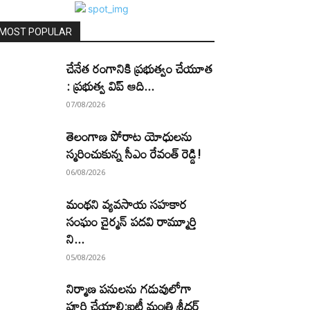
MOST POPULAR
చేనేత రంగానికి ప్రభుత్వం చేయూత
: ప్రభుత్వ విప్ ఆది...
07/08/2026
తెలంగాణ పోరాట యోధులను
స్మరించుకున్న సీఎం రేవంత్ రెడ్డి!
06/08/2026
మంథని వ్యవసాయ సహకార
సంఘం చైర్మన్ పదవి రామ్మూర్తి
ని...
05/08/2026
నిర్మాణ పనులను గడువులోగా
పూర్తి చేయాలి:ఐటీ మంత్రి శ్రీధర్