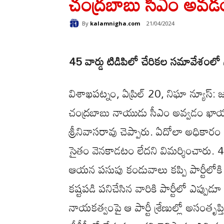
చంద్రబాబు సీఎం అవ
By
kalamnigha.com
21/04/2024
45 వార్డు టిడిపిలో చేరికల సమావేశంల
విశాఖపట్నం, ఏప్రిల్ 20, నిఘా న్యూస్: జగ
చంద్రబాబు నాయుడు సీఎం అవ్వడం ఖాయమని
శ్రీనివాసరావు చెప్పారు. ఏదోలా అధికారం
సైతం వెనకాడటం లేదని విమర్శించారు. 45వ
ఆయన పసుపు కండువాలు కప్పి పార్టీలోక
కష్టపడి పనిచేసిన వారికి పార్టీలో ఎప్పుడూ
నాయకత్వంపై ఆ పార్టీ శ్రేణుల్లో అసంతృప