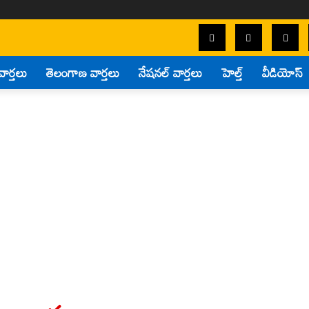
వార్తలు
తెలంగాణ వార్తలు
నేషనల్ వార్తలు
హెల్త్
వీడియోస్