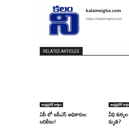
kalamnigha.com
https://kalamnigha.com
RELATED ARTICLES
ఆంధ్రప్రదేశ్ వార్తలు
ఆంధ్రప్రదేశ్ వార్త
ఏపీ లో ఐపీఎస్ అధికారుల
వీధి కుక్క
బదిలీలు!
మృతి?