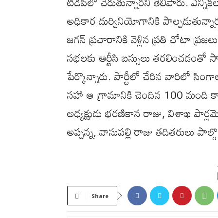
టీడీపీలో చేరుతున్నారని తెలిపారు. ఎన్ని
అధికార దుర్వినియోగానికి పాల్పడుతున్నార
జగన్ ప్రచారానికి వెళ్లిన ప్రతి చోటా ప్రజల
సభలకు ఆర్టీసి బస్సులు తరలించడంతో సా
పేర్కొన్నారు. పార్టీలో చేరిన వారిలో సి
సహా ఆ గ్రామానికి చెందిన 100 మంది కార్
అధ్యక్షుడు భరణికాన రాజు, విశాఖ పార్లమెంట
అప్పన్న, వాసుపల్లి రాజు తదితరులు పాల్గొ
Share