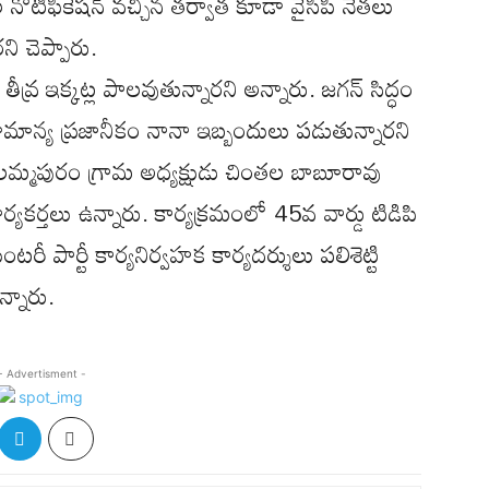
కల నోటిఫికేషన్ వచ్చిన తర్వాత కూడా వైసీపీ నేతలు
ని చెప్పారు.
ు తీవ్ర ఇక్కట్ల పాలవుతున్నారని అన్నారు. జగన్ సిద్ధం
మాన్య ప్రజానీకం నానా ఇబ్బందులు పడుతున్నారని
ంగాలమ్మపురం గ్రామ అధ్యక్షుడు చింతల బాబూరావు
యకర్తలు ఉన్నారు. కార్యక్రమంలో 45వ వార్డు టిడిపి
రీ పార్టీ కార్యనిర్వహక కార్యదర్శులు పలిశెట్టి
న్నారు.
- Advertisment -