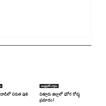
లు
ఆంధ్రప్రదేశ్ వార్తలు
ల దాడిలో చిరుత పులి
చిత్తూరు జిల్లాలో ఘోర రోడ్డు
ప్రమాదం!