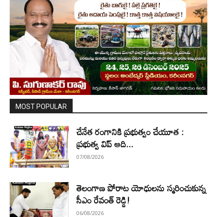
MOST POPULAR
చేనేత రంగానికి ప్రభుత్వం చేయూత :
ప్రభుత్వ విప్ ఆది...
07/08/2026
తెలంగాణ పోరాట యోధులను స్మరించుకున్న
సీఎం రేవంత్ రెడ్డి!
06/08/2026