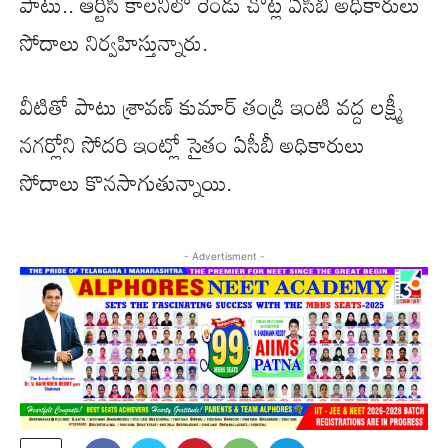
పాటు.. ఆర్టీసీ కాలనీలో రెండు చోట్ల ఏసీబీ అధికారులు
సోదాలు నిర్వహిస్తున్నారు.
వీటితో పాటు శ్రావణ్ కుమార్ తండ్రి ఇంటి వద్ద లక్ష్మీ
నగర్లోని సోదరి ఇంట్లో సైతం ఏసీబీ అధికారులు
సోదాలు కొనసాగుతున్నాయి.
- Advertisment -