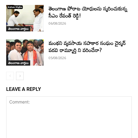
తెలంగాణ పోరాట యోధులను స్మరించుకున్న
సీఎం రేవంత్ రెడ్డి!
06/08/2026
తెలంగాణ వార్తలు
మంథని వ్యవసాయ సహకార సంఘం చైర్మన్
పదవి రామ్మూర్తి ని వరించేనా?
05/08/2026
తెలంగాణ వార్తలు
LEAVE A REPLY