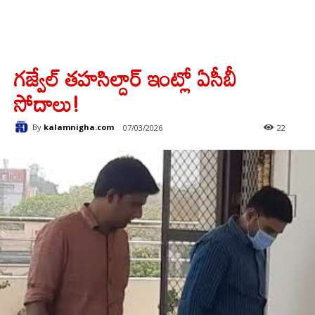
గజ్వేల్ తహసిల్దార్ ఇంట్లో ఏసీబీ
సోదాలు!
By
kalamnigha.com
07/03/2026
22