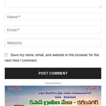
Comment:
Na
Ema
Web
Save my name, email, and website in this browser for the
next time I comment.
- Advertisment -