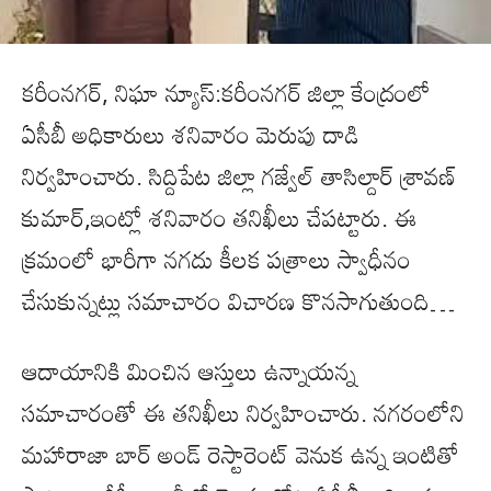
కరీంనగర్, నిఘా న్యూస్:కరీంనగర్ జిల్లా కేంద్రంలో
ఏసీబీ అధికారులు శనివారం మెరుపు దాడి
నిర్వహించారు. సిద్దిపేట జిల్లా గజ్వేల్ తాసిల్దార్ శ్రావణ్
కుమార్,ఇంట్లో శనివారం తనిఖీలు చేపట్టారు. ఈ
క్రమంలో భారీగా నగదు కీలక పత్రాలు స్వాధీనం
చేసుకున్నట్లు సమాచారం విచారణ కొనసాగుతుంది…
ఆదాయానికి మించిన ఆస్తులు ఉన్నాయన్న
సమాచారంతో ఈ తనిఖీలు నిర్వహించారు. నగరంలోని
మహారాజా బార్ అండ్ రెస్టారెంట్ వెనుక ఉన్న ఇంటితో