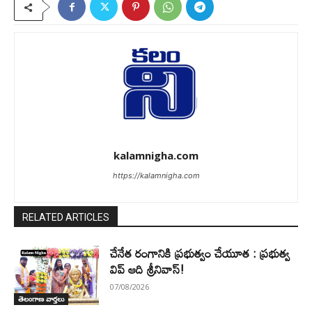
kalamnigha.com
https://kalamnigha.com
RELATED ARTICLES
చేనేత రంగానికి ప్రభుత్వం చేయూత : ప్రభుత్వ
విప్ ఆది శ్రీనివాస్!
07/08/2026
తెలంగాణ వార్తలు