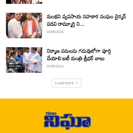
మంథని వ్యవసాయ సహకార సంఘం చైర్మన్
పదవి రామ్మూర్తి ని...
05/08/2026
నిర్మాణ పనులను గడువులోగా పూర్తి
చేయాలి:ఐటీ మంత్రి శ్రీధర్ బాబు
03/08/2026
Load more