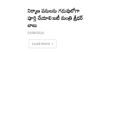
నిర్మాణ పనులను గడువులోగా
పూర్తి చేయాలి:ఐటీ మంత్రి శ్రీధర్
బాబు
03/08/2026
Load more