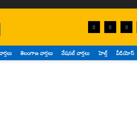
వార్తలు
తెలంగాణ వార్తలు
నేషనల్ వార్తలు
హెల్త్
వీడియోస్