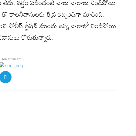
ం లేదు. వర్షం పడిందంటే చాలు నాలాలు నిండిపోయి
 తో కాలనీవాసులకు తీవ్ర ఇబ్బందిగా మారింది.
ించి పోలీస్ స్టేషన్ ముందు ఉన్న నాలాలో నిండిపోయి
నీవాసులు కోరుతున్నారు.
- Advertisment -