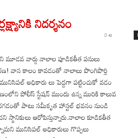
క్ష్యానికి నిదర్శనం
42
ని మూడవ వార్డు నాలాల పూడికతీత పనులు
రణ! వాన కాలం కావడంతో నాలాలు పొంగిపొర్లి
న మునిసిపల్ అధికారు లు పెద్దగా పట్టించుకో వడం
ంలోని పోలీస్ స్టేషన్ ముందు ఉన్న మురికి కాలువ
గా పెరగడంతో పాటు సమీకృత హాస్టల్ భవనం నుండి
 స్థానికులు ఆరోపిస్తున్నారు.నాలాల కూడికతీత
న్నామని మునిసిపల్ అధికారులు గొప్పలు