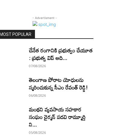
- Advertisment -
MOST POPULAR
చేనేత రంగానికి ప్రభుత్వం చేయూత
: ప్రభుత్వ విప్ ఆది...
07/08/2026
తెలంగాణ పోరాట యోధులను
స్మరించుకున్న సీఎం రేవంత్ రెడ్డి!
06/08/2026
మంథని వ్యవసాయ సహకార
సంఘం చైర్మన్ పదవి రామ్మూర్తి
ని...
05/08/2026