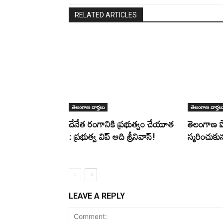
RELATED ARTICLES
తెలంగాణ వార్తలు
తెలంగాణ వార్తల
చేనేత రంగానికి ప్రభుత్వం చేయూత
తెలంగాణ 
: ప్రభుత్వ విప్ ఆది శ్రీనివాస్!
స్మరించుకున్
LEAVE A REPLY