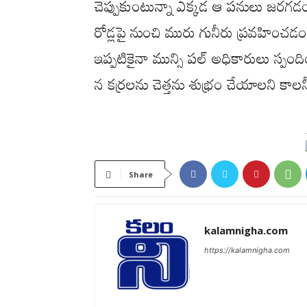
చెప్పుకుంటున్నా ఎక్కడ ఆ పనులు జరగడ
రోడ్లపై నుంచి మురు గునీరు ప్రవహించడం
ఇప్పటికైనా మున్సి పల్ అధికారులు స్పంద
న కర్రలను చెత్తను శుభ్రం చేయాలని కాల
Share
kalamnigha.com
https://kalamnigha.com