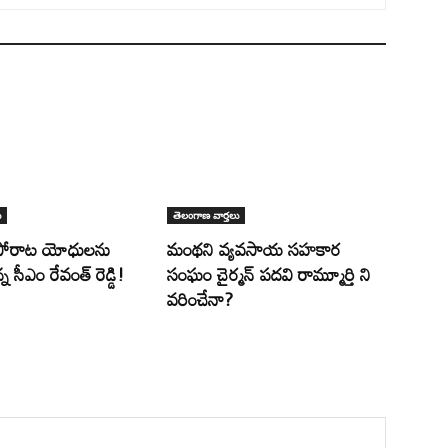
ు
తెలంగాణ వార్తలు
పోరాట యోధులను
మంథని వ్యవసాయ సహకార
న సీఎం రేవంత్ రెడ్డి!
సంఘం చైర్మన్ పదవి రామ్మూర్తి ని
వరించేనా?