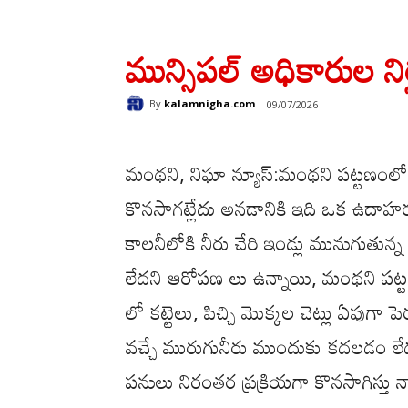
మున్సిపల్ అధికారుల నిర్ల
By
kalamnigha.com
09/07/2026
మంథని, నిఘా న్యూస్:మంథని పట్టణంలో
కొనసాగట్లేదు అనడానికి ఇది ఒక ఉదాహ
కాలనీలోకి నీరు చేరి ఇండ్లు మునుగుతున్
లేదని ఆరోపణ లు ఉన్నాయి, మంథని పట్టణ
లో కట్టెలు, పిచ్చి మొక్కల చెట్లు ఏపు
వచ్చే మురుగునీరు ముందుకు కదలడం లేదని
పనులు నిరంతర ప్రక్రియగా కొనసాగిస్తు 