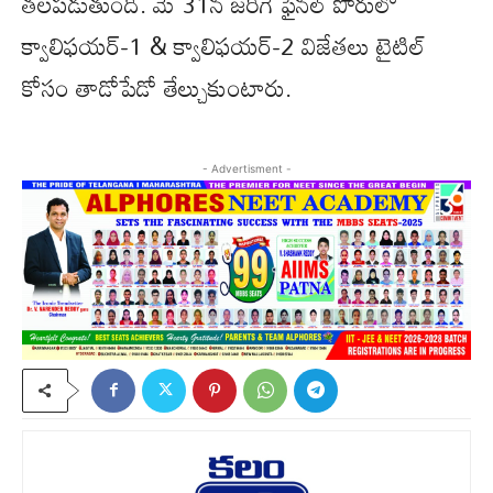
తలపడుతుంది. మే 31న జరిగే ఫైనల్ పోరులో
క్వాలిఫయర్-1 & క్వాలిఫయర్-2 విజేతలు టైటిల్
కోసం తాడోపేడో తేల్చుకుంటారు.
- Advertisment -