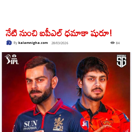
నేటి నుంచి ఐపీఎల్ ధమాకా షురూ!
By
kalamnigha.com
28/03/2026
84