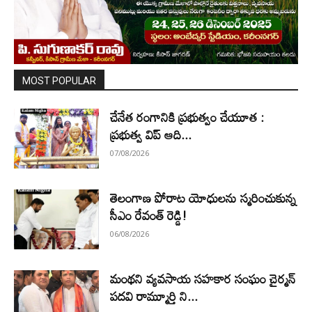
MOST POPULAR
చేనేత రంగానికి ప్రభుత్వం చేయూత :
ప్రభుత్వ విప్ ఆది...
07/08/2026
తెలంగాణ పోరాట యోధులను స్మరించుకున్న
సీఎం రేవంత్ రెడ్డి!
06/08/2026
మంథని వ్యవసాయ సహకార సంఘం చైర్మన్
పదవి రామ్మూర్తి ని...