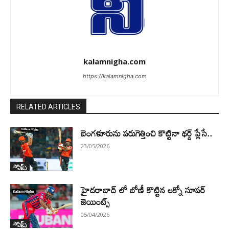
kalamnigha.com
https://kalamnigha.com
RELATED ARTICLES
బెంగళూరును పరుగెత్తించి కొట్టినా థర్డ్ ప్లేసే..
23/05/2026
స్పోర్ట్స్
హైదరాబాద్ లో బోణీ కొట్టిన లక్నో సూపర్
జెయింట్స్
05/04/2026
స్పోర్ట్స్