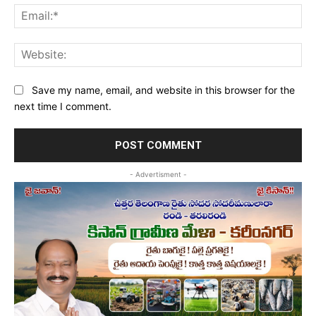
Ema
Web
Save my name, email, and website in this browser for the
next time I comment.
- Advertisment -