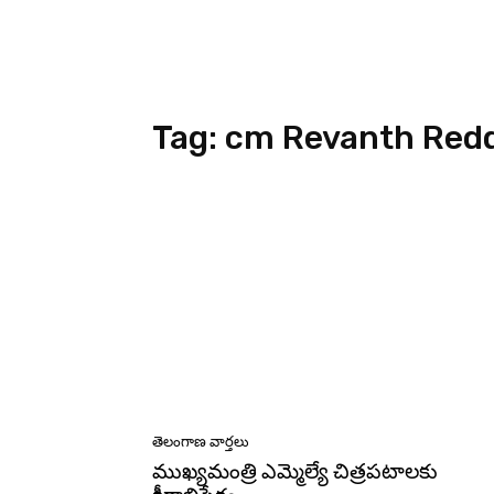
Tag:
cm Revanth Red
తెలంగాణ వార్తలు
ముఖ్యమంత్రి ఎమ్మెల్యే చిత్రపటాలకు