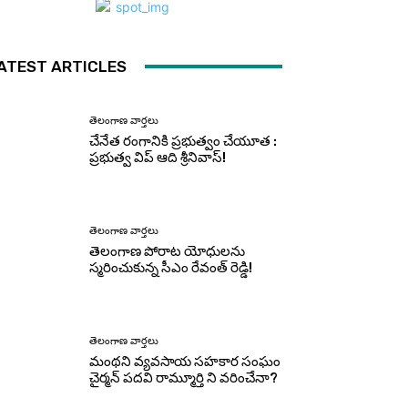
ATEST ARTICLES
తెలంగాణ వార్తలు
చేనేత రంగానికి ప్రభుత్వం చేయూత :
ప్రభుత్వ విప్ ఆది శ్రీనివాస్!
తెలంగాణ వార్తలు
తెలంగాణ పోరాట యోధులను
స్మరించుకున్న సీఎం రేవంత్ రెడ్డి!
తెలంగాణ వార్తలు
మంథని వ్యవసాయ సహకార సంఘం
చైర్మన్ పదవి రామ్మూర్తి ని వరించేనా?