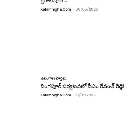
క్షీరాభిషేకం…
Kalamnigha.com
-
30/03/2025
తెలంగాణ వార్తలు
సింగపూర్ పర్యటనలో సీఎం రేవంత్ రెడ్డి!
Kalamnigha.com
-
17/01/2025