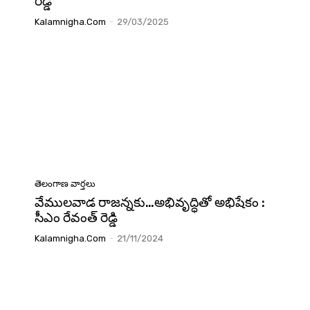
రెడ్డి
Kalamnigha.com
-
29/03/2025
తెలంగాణ వార్తలు
వేములవాడ రాజన్నకు…అభివృద్ధితో అభిషేకం :
సీఎం రేవంత్ రెడ్డి
Kalamnigha.com
-
21/11/2024