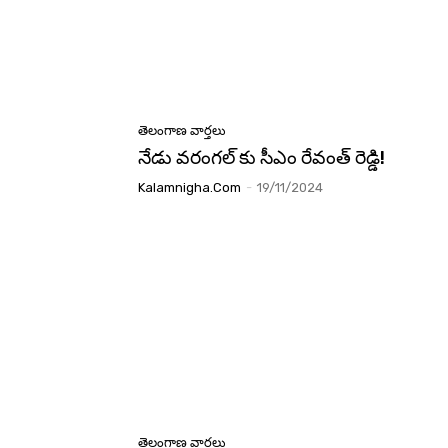
తెలంగాణ వార్తలు
నేడు వరంగల్ కు సీఎం రేవంత్ రెడ్డి!
Kalamnigha.com
-
19/11/2024
తెలంగాణ వార్తలు