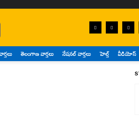
వార్తలు
తెలంగాణ వార్తలు
నేషనల్ వార్తలు
హెల్త్
వీడియోస్
S