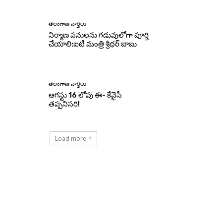
తెలంగాణ వార్తలు
నిర్మాణ పనులను గడువులోగా పూర్తి
చేయాలి:ఐటీ మంత్రి శ్రీధర్ బాబు
తెలంగాణ వార్తలు
ఆగస్టు 16 లోపు ఈ- కేవైసీ
తప్పనిసరి!
Load more