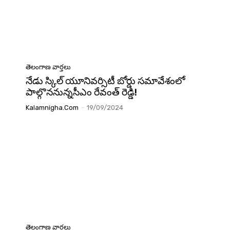
తెలంగాణ వార్తలు
నేడు స్కిల్ యూనివర్సిటీ బోర్డు సమావేశంలో
పాల్గొననున్నసీఎం రేవంత్ రెడ్డి!
Kalamnigha.com
-
19/09/2024
తెలంగాణ వార్తలు