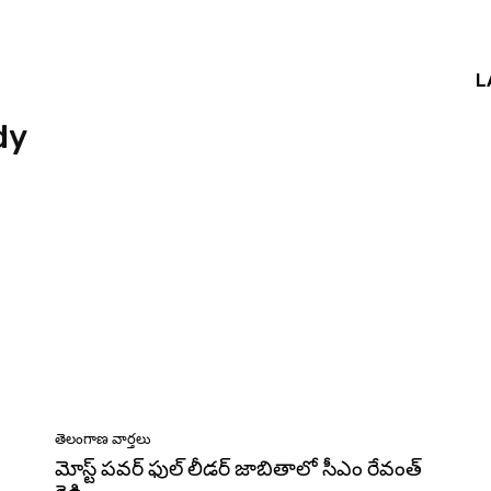
L
dy
తెలంగాణ వార్తలు
మోస్ట్ పవర్ ఫుల్ లీడర్ జాబితాలో సీఎం రేవంత్