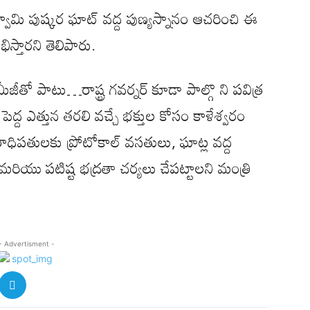
స్వామి పుష్కర ఘాట్ వద్ద పుణ్యస్నానం ఆచరించి ఈ
స్తారని తెలిపారు.
జీతో పాటు…రాష్ట్ర గవర్నర్ కూడా పాల్గొ ని పవిత్ర
 పెద్ద ఎత్తున తరలి వచ్చే భక్తుల కోసం కాళేశ్వరం
ీఠాధిపతులకు ప్రోటోకాల్ వసతులు, ఘాట్ల వద్ద
మరియు పటిష్ట భద్రతా చర్యలు చేపట్టాలని మంత్రి
- Advertisment -