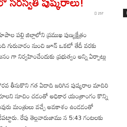
లో సరస్వతీ పుష్కరాలు!
257
 పల్లి జిల్లాలోని ప్రముఖ పుణ్యక్షేత్రం
ది గురువారం నుంచి జూన్ ఒకటో తేదీ వరకు
ం గా నిర్వహించేందుకు ప్రభుత్వం అన్ని ఏర్పాట్లు
్యేక చొరవ తీసుకొని గత ఏడాది జరిగిన పుష్కరాల మాదిరి
ేయాలని సూచిం చడంతో అధికార యంత్రాంగం కొన్ని
 పలువురు మంత్రులు వచ్చే అవకాశం ఉండడంతో
 చేపట్టారు. రేపు తెల్లవారుజాము న 5:43 గంటలకు