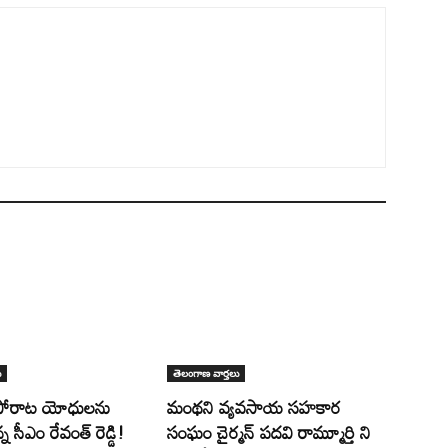
ు
తెలంగాణ వార్తలు
పోరాట యోధులను
మంథని వ్యవసాయ సహకార
న సీఎం రేవంత్ రెడ్డి!
సంఘం చైర్మన్ పదవి రామ్మూర్తి ని