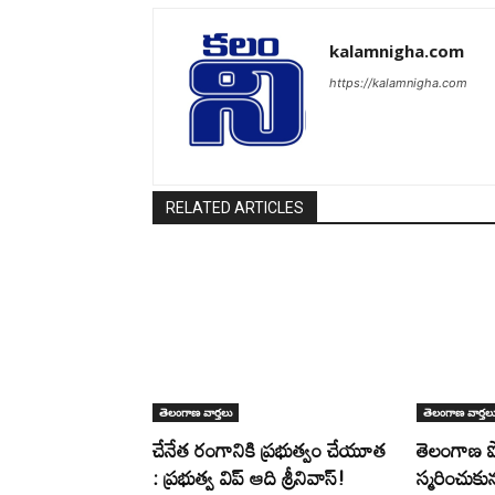
kalamnigha.com
https://kalamnigha.com
RELATED ARTICLES
తెలంగాణ వార్తలు
తెలంగాణ వార్తల
చేనేత రంగానికి ప్రభుత్వం చేయూత
తెలంగాణ 
: ప్రభుత్వ విప్ ఆది శ్రీనివాస్!
స్మరించుకున్