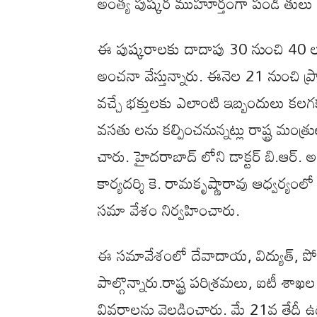
అంత్య పుష్కర ముహూర్తంగా పండి తులు న
ఈ పుష్కరాలకు దాదాపు 30 నుంచి 40 ల
అంచనా వేస్తున్నారు. ఈనెల 21 నుంచి ప్
వచ్చే భక్తులకు ఎలాంటి ఇబ్బందులు కలగ
వసతు లను కల్పించనున్నట్లు రాష్ట్ర మంత్రుల
చారు. హైదరాబాద్‌ లోని డాక్టర్ బి.ఆర్. అ
కార్యదర్శి కె. రామకృష్ణారావు ఆధ్వర్యంలో
సమా వేశం నిర్వహించారు.
ఈ సమావేశంలో దేవాదాయ, విద్యుత్, పోలీ
పాల్గొన్నారు.రాష్ట్ర పరిశ్రమలు, ఐటీ శాఖల
వివరాలను వెల్లడించారు. మే 21వ తేద