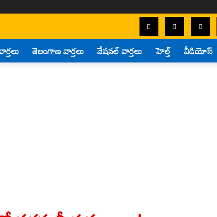
వార్తలు
తెలంగాణ వార్తలు
నేషనల్ వార్తలు
హెల్త్
వీడియోస్