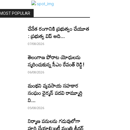
MOST POPULAR
చేనేత రంగానికి ప్రభుత్వం చేయూత
: ప్రభుత్వ విప్ ఆది...
07/08/2026
తెలంగాణ పోరాట యోధులను
స్మరించుకున్న సీఎం రేవంత్ రెడ్డి!
06/08/2026
మంథని వ్యవసాయ సహకార
సంఘం చైర్మన్ పదవి రామ్మూర్తి
ని...
05/08/2026
నిర్మాణ పనులను గడువులోగా
పూర్తి చేయాలి:ఐటీ మంత్రి శ్రీధర్