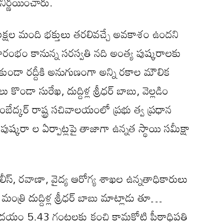
ిర్ణయించారు.
క్షల మంది భక్తులు తరలివచ్చే అవకాశం ఉందని
రారంభం కానున్న సరస్వతి నది అంత్య పుష్కరాలకు
కుండా రద్దీకి అనుగుణంగా అన్ని రకాల మౌలిక
ు కొండా సురేఖ, దుద్దిళ్ల శ్రీధర్ బాబు, వెల్లడిం
ంబేద్కర్ రాష్ట్ర సచివాలయంలో ప్రభు త్వ ప్రధాన
 పుష్కరా ల ఏర్పాట్లపై తాజాగా ఉన్నత స్థాయి సమీక్షా
స్, రవాణా, వైద్య ఆరోగ్య శాఖల ఉన్నతాధికారులు
 మంత్రి దుద్దిళ్ల శ్రీధర్ బాబు మాట్లాడు తూ…
ీ ఉదయం 5.43 గంటలకు కంచి కామకోటి పీఠాధిపతి