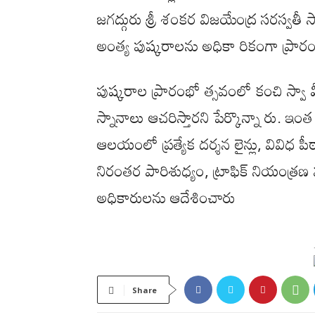
జగద్గురు శ్రీ శంకర విజయేంద్ర సరస్వతీ 
అంత్య పుష్కరాలను అధికా రికంగా ప్రారంభి
పుష్కరాల ప్రారంభో త్సవంలో కంచి స్వా మీ
స్నానాలు ఆచరిస్తారని పేర్కొన్నా రు. ఇంత
ఆలయంలో ప్రత్యేక దర్శన లైన్లు, వివిధ ప
నిరంతర పారిశుధ్యం, ట్రాఫిక్ నియంత్రణ 
అధికారులను ఆదేశించారు
Share