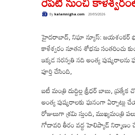
రేపటి నుంచి కాళేశ్వరం
By
kalamnigha.com
20/05/2026
హైదరాబాద్, నిఘా న్యూస్: జయశంకర్ భూపాల
కాళేశ్వరం నూతన శోభను సంతరించు కుం
ఇక్కడ సరస్వతి నది అంత్య పుష్కరాలను ఘన
పూర్తి చేసింది,
ఐటీ మంత్రి దుద్దిల్ల శ్రీధర్ బాబు, ప్రత
అంత్య పుష్కరాలకు ఘనంగా ఏర్పాట్లు చ
రోజులుగా శ్రమి స్తుంది, ముఖ్యమంత్రి
గోదావరి తీరం వద్ద హెలిప్యాడ్ నిర్మాణం