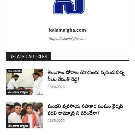
kalamnigha.com
https://kalamnigha.com
RELATED ARTICLES
తెలంగాణ పోరాట యోధులను స్మరించుకున్న
సీఎం రేవంత్ రెడ్డి!
06/08/2026
తెలంగాణ వార్తలు
మంథని వ్యవసాయ సహకార సంఘం చైర్మన్
పదవి రామ్మూర్తి ని వరించేనా?
05/08/2026
తెలంగాణ వార్తలు