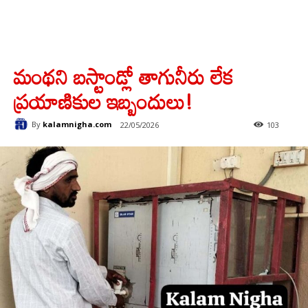
మంథని బస్టాండ్లో తాగునీరు లేక
ప్రయాణికుల ఇబ్బందులు!
By
kalamnigha.com
22/05/2026
103