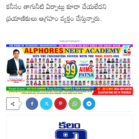
కనీసం తాగునీటి ఏర్పాట్లు కూడా చేయలేదని
ప్రయాణికులు ఆగ్రహం వ్యక్తం చేస్తున్నారు.
- Advertisment -