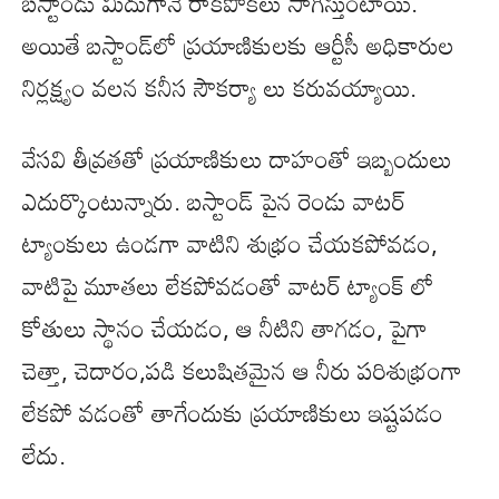
బస్టాండు మీదుగానే రాకపోకలు సాగిస్తుంటాయి.
అయితే బస్టాండ్‌లో ప్రయాణికులకు ఆర్టీసీ అధికారుల
నిర్లక్ష్యం వలన కనీస సౌకర్యా లు కరువయ్యాయి.
వేసవి తీవ్రతతో ప్రయాణికులు దాహంతో ఇబ్బందులు
ఎదుర్కొంటున్నారు. బస్టాండ్ పైన రెండు వాటర్
ట్యాంకులు ఉండగా వాటిని శుభ్రం చేయకపోవడం,
వాటిపై మూతలు లేకపోవడంతో వాటర్ ట్యాంక్ లో
కోతులు స్థానం చేయడం, ఆ నీటిని తాగడం, పైగా
చెత్తా, చెదారం,పడి కలుషితమైన ఆ నీరు పరిశుభ్రంగా
లేకపో వడంతో తాగేందుకు ప్రయాణికులు ఇష్టపడం
లేదు.