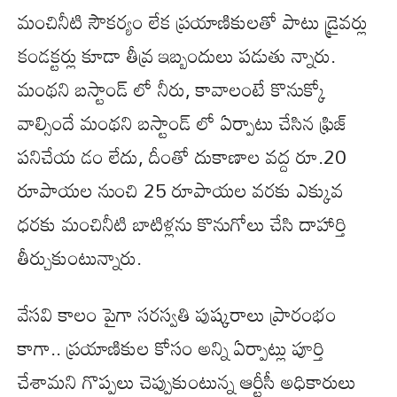
మంచినీటి సౌకర్యం లేక ప్రయాణికులతో పాటు డ్రైవర్లు
కండక్టర్లు కూడా తీవ్ర ఇబ్బందులు పడుతు న్నారు.
మంథని బస్టాండ్ లో నీరు, కావాలంటే కొనుక్కో
వాల్సిందే మంథని బస్టాండ్ లో ఏర్పాటు చేసిన ఫ్రిజ్
పనిచేయ డం లేదు, దీంతో దుకాణాల వద్ద రూ.20
రూపాయల నుంచి 25 రూపాయల వరకు ఎక్కువ
ధరకు మంచినీటి బాటిళ్లను కొనుగోలు చేసి దాహార్తి
తీర్చుకుంటున్నారు.
వేసవి కాలం పైగా సరస్వతి పుష్కరాలు ప్రారంభం
కాగా.. ప్రయాణికుల కోసం అన్ని ఏర్పాట్లు పూర్తి
చేశామని గొప్పలు చెప్పుకుంటున్న ఆర్టీసీ అధికారులు