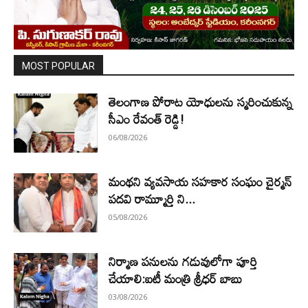
MOST POPULAR
తెలంగాణ పోరాట యోధులను స్మరించుకున్న
సీఎం రేవంత్ రెడ్డి!
06/08/2026
మంథని వ్యవసాయ సహకార సంఘం చైర్మన్
పదవి రామ్మూర్తి ని...
05/08/2026
నిర్మాణ పనులను గడువులోగా పూర్తి
చేయాలి:ఐటీ మంత్రి శ్రీధర్ బాబు
03/08/2026