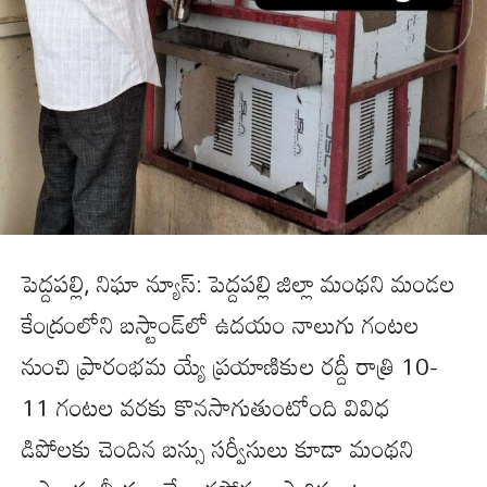
పెద్దపల్లి, నిఘా న్యూస్: పెద్దపల్లి జిల్లా మంథని మండల
కేంద్రంలోని బస్టాండ్‌లో ఉదయం నాలుగు గంటల
నుంచి ప్రారంభమ య్యే ప్రయాణికుల రద్దీ రాత్రి 10-
11 గంటల వరకు కొనసాగుతుంటోంది వివిధ
డిపోలకు చెందిన బస్సు సర్వీసులు కూడా మంథని