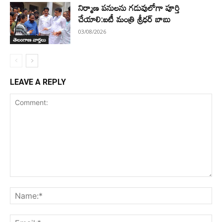
నిర్మాణ పనులను గడువులోగా పూర్తి
చేయాలి:ఐటీ మంత్రి శ్రీధర్ బాబు
03/08/2026
తెలంగాణ వార్తలు
LEAVE A REPLY
Comment:
Na
Ema