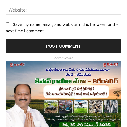
Web
Save my name, email, and website in this browser for the
next time I comment.
- Advertisment -