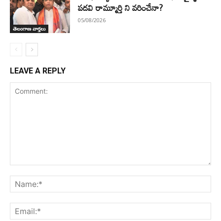
పదవి రామ్మూర్తి ని వరించేనా?
05/08/2026
తెలంగాణ వార్తలు
LEAVE A REPLY
Comment:
Na
Ema