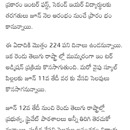
ప్రకారం ఇంటర్ ఫస్ట్, సెకండ్‌ ఇయర్‌ విద్యార్థులకు
తరగతులు జూన్‌ నెల ఆరంభం నుంచే ప్రారం భం
కానున్నాయి.
ఈ ఏడాదికి మొత్తం 224 పని దినాలు ఉండనున్నాయి.
ఇక రెండు తెలుగు రాష్ట్రా ల్లో ముమ్మరంగా ఇం టర్
అడ్మిషన్ ప్రక్రియ కొనసాగుతుంది. మరో వైపు స్కూల్‌
పిల్లలకు జూన్‌ 11వ తేదీ వర కు వేసవి సెలవులు
కొనసాగనున్నాయి.
జూన్‌ 12వ తేదీ నుంచి రెండు తెలుగు రాష్ట్రాల్లో
ప్రభుత్వ, ప్రైవేట్ పాఠశాలలు అన్నీ తిరిగి తెరచుకో
నున్నాయి. సుదీర్ఘ వేసవి సెలవుల అనంతరం విద్యార్ధు