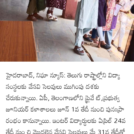
హైదరాబాద్, నిఘా న్యూస్: తెలుగు రాష్ట్రాల్లోని విద్యా
సంస్థలకు వేసవి సెలవులు ముగింపు దశకు
చేరుకున్నాయి. ఏపీ, తెలంగాణలోని ప్రైవే ట్,ప్రభుత్వ
జూనియర్ కళాశాలలు జూన్ 1వ తేదీ నుంచి పునఃప్రా
రంభం కానున్నాయి. ఇంటర్ విద్యార్ధులకు ఏప్రిల్ 24వ
తేదీ నుం చి మొదలైన వేసవి సెలవులు మే 31వ తేదీతో