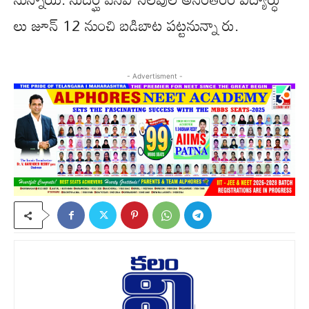
లు జూన్‌ 12 నుంచి బడిబాట పట్టనున్నా రు.
- Advertisment -